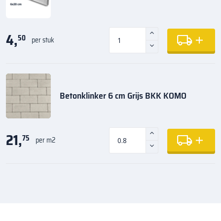
4,
50
per stuk
Betonklinker 6 cm Grijs BKK KOMO
21,
75
per m2