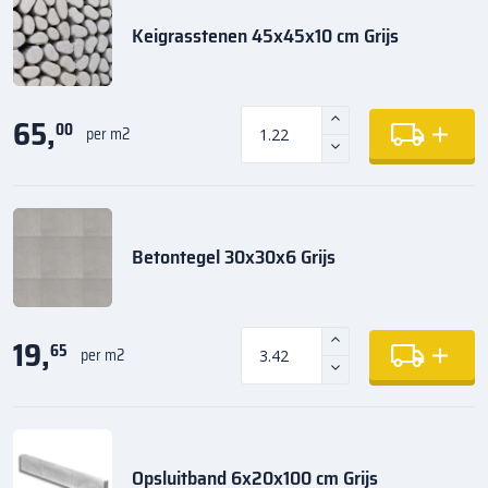
Keigrasstenen 45x45x10 cm Grijs
65,
00
per m2
Betontegel 30x30x6 Grijs
19,
65
per m2
Opsluitband 6x20x100 cm Grijs