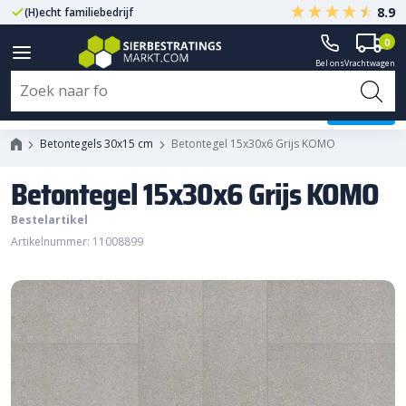
8.9
(H)echt familiebedrijf
Gegarandeerd A-kwaliteit
0
Bel ons
Vrachtwagen
Betontegel 15x30x6 Grijs KOMO
Betontegels 30x15 cm
Betontegel 15x30x6 Grijs KOMO
Betontegel 15x30x6 Grijs KOMO
Bestelartikel
Artikelnummer: 11008899