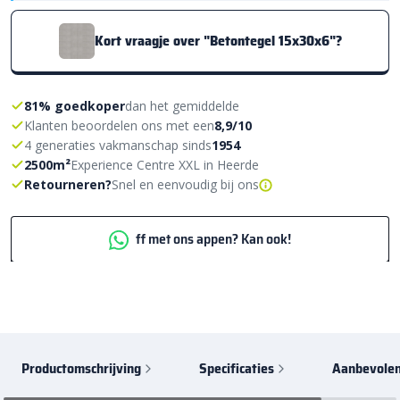
Kort vraagje over "Betontegel 15x30x6"?
81% goedkoper
dan het gemiddelde
Klanten beoordelen ons met een
8,9/10
4 generaties vakmanschap sinds
1954
2500m²
Experience Centre XXL in Heerde
Retourneren?
Snel en eenvoudig bij ons
ff met ons appen? Kan ook!
Productomschrijving
Specificaties
Aanbevolen