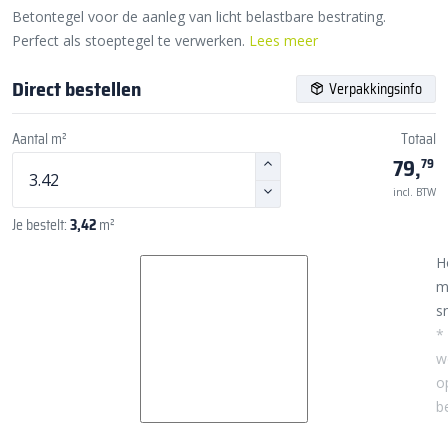
Betontegel voor de aanleg van licht belastbare bestrating.
Perfect als stoeptegel te verwerken.
Lees meer
Direct bestellen
Verpakkingsinfo
Aantal m²
Totaal
79,
79
incl. BTW
Je bestelt:
3,42
m²
H
m
sn
*
w
o
b