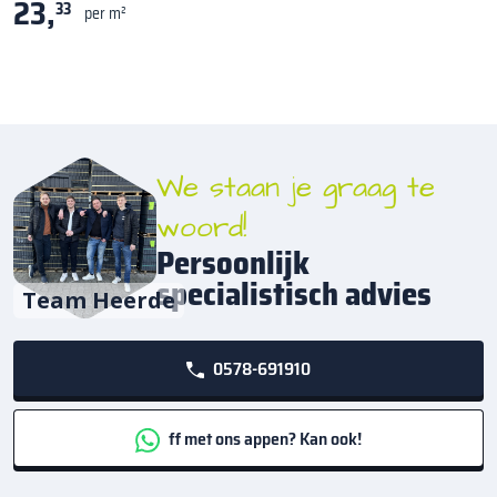
23,
33
per m²
We staan je graag te
woord!
Persoonlijk
specialistisch advies
Team Heerde
0578-691910
ff met ons appen? Kan ook!