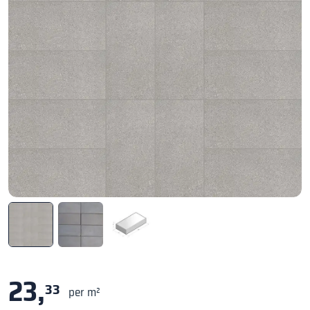
23,
33
per m²