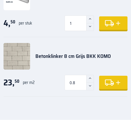
4,
50
per stuk
Betonklinker 8 cm Grijs BKK KOMO
23,
50
per m2