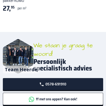
pakket KOMO
27,
95
per m²
We staan je graag te
woord!
Persoonlijk
specialistisch advies
Team Heerde
0578-691910
ff met ons appen? Kan ook!