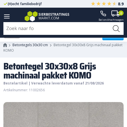
8.9
(H)echt familiebedrijf
Gegarandeerd A-kwaliteit
0
Bel ons
Vrachtwagen
Betontegel 30x30x8 Grijs
machinaal pakket KOMO
Betontegels 30x30 cm
Betontegel 30x30x8 Grijs machinaal pakket
KOMO
Betontegel 30x30x8 Grijs
machinaal pakket KOMO
Bestelartikel | Verwachte leverdatum vanaf 21/08/2026
Artikelnummer: 11002656