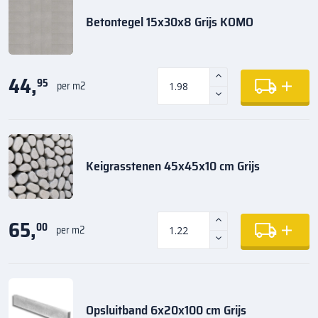
Betontegel 15x30x8 Grijs KOMO
44,
95
per m2
Keigrasstenen 45x45x10 cm Grijs
65,
00
per m2
Opsluitband 6x20x100 cm Grijs