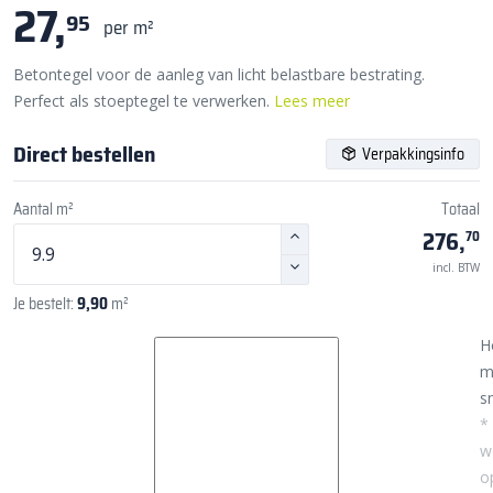
27,
95
per m²
Betontegel voor de aanleg van licht belastbare bestrating.
Perfect als stoeptegel te verwerken.
Lees meer
Direct bestellen
Verpakkingsinfo
Aantal m²
Totaal
276,
70
incl. BTW
Je bestelt:
9,90
m²
H
m
sn
*
w
o