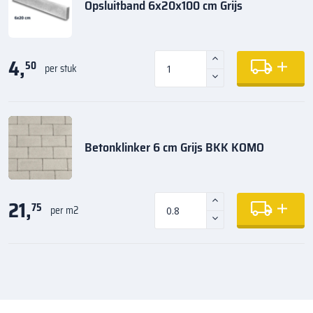
Opsluitband 6x20x100 cm Grijs
4,
50
per stuk
Betonklinker 6 cm Grijs BKK KOMO
21,
75
per m2