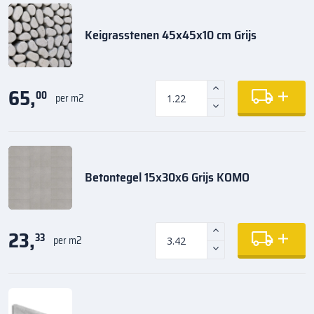
Keigrasstenen 45x45x10 cm Grijs
65,
00
per m2
Betontegel 15x30x6 Grijs KOMO
23,
33
per m2