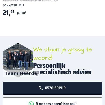
pakket KOMO
21,
95
per m²
We staan je graag te
woord!
Persoonlijk
specialistisch advies
Team Heerde
0578-691910
ff met ons appen? Kan ook!