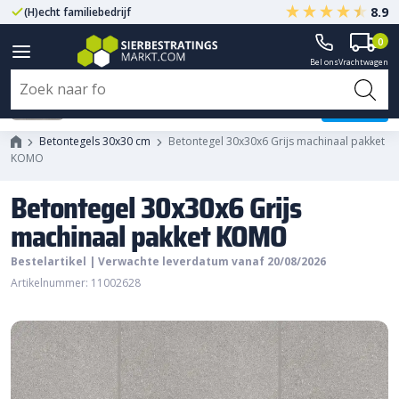
8.9
(H)echt familiebedrijf
Gegarandeerd A-kwaliteit
0
Bel ons
Vrachtwagen
Betontegel 30x30x6 Grijs
machinaal pakket KOMO
Betontegels 30x30 cm
Betontegel 30x30x6 Grijs machinaal pakket
KOMO
Betontegel 30x30x6 Grijs
machinaal pakket KOMO
Bestelartikel | Verwachte leverdatum vanaf 20/08/2026
Artikelnummer: 11002628