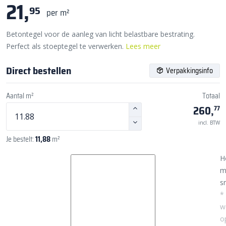
21,
95
per m²
Betontegel voor de aanleg van licht belastbare bestrating.
Perfect als stoeptegel te verwerken.
Lees meer
Direct bestellen
Verpakkingsinfo
Aantal m²
Totaal
260,
77
incl. BTW
Je bestelt:
11,88
m²
H
m
sn
*
w
o