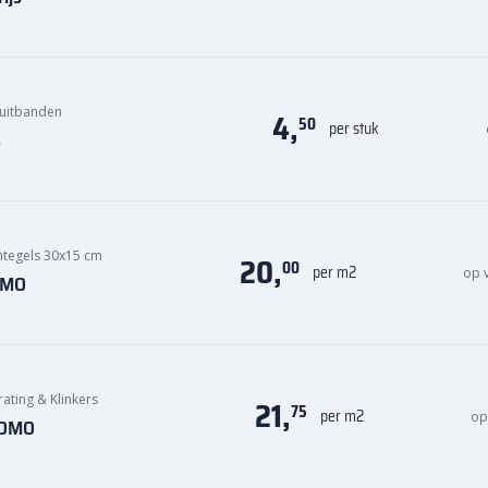
uitbanden
4,
50
per stuk
s
ntegels 30x15 cm
20,
00
per m2
op 
OMO
rating & Klinkers
21,
75
per m2
op
KOMO