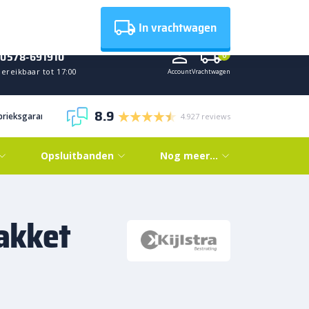
Nieuws
In vrachtwagen
0578-691910
0
ereikbaar tot 17:00
Account
Vrachtwagen
8.9
abrieksgarantie
4.927 reviews
Opsluitbanden
Nog meer…
akket