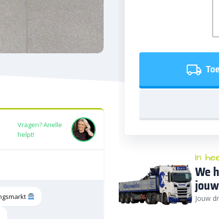
Toe
Vragen? Arielle
helpt!
In he
We h
jouw
tingsmarkt
Jouw dr