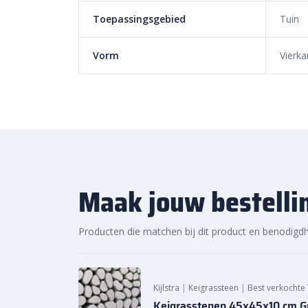
Sierbestratingsmarkt.com: sn
Toepassingsgebied
Tuin
voor de beste prijs
Vorm
Vierka
Bij Sierbestratingsmarkt.com bestel je de
betonteg
Dankzij ons brede assortiment en scherpe prijzen vin
voor jouw project. Ontdek de hoogwaardige kwaliteit
levering bij Sierbestratingsmarkt.com.
Maak jouw bestelli
Producten die matchen bij dit product en benodigd
Kijlstra
|
Keigrassteen
|
Best verkochte 
Keigrasstenen 45x45x10 cm Gr