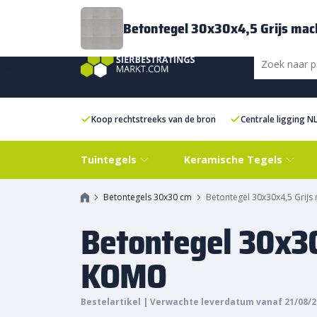
Bezorging
FAQ
Kenniscentrum
Inspiratie
Over ons
Experien
Betontegel 30x30x4,5 Grijs ma
Koop rechtstreeks van de bron
Centrale ligging N
Tuintegels
Keramische Tegels
Betontegels 30x30 cm
Betontegel 30x30x4,5 Grij
Betontegel 30x30
KOMO
Bestelartikel | Verwachte leverdatum vanaf 21/08/