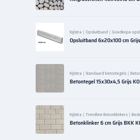
Kijlstra
|
Opsluitband
|
Goedkope opsl
Opsluitband 6x20x100 cm Grij
Kijlstra
|
Standaard betontegels
|
Beto
Betontegel 15x30x4,5 Grijs K
Kijlstra
|
Trendline Betonklinkers
|
Best
Betonklinker 6 cm Grijs BKK 