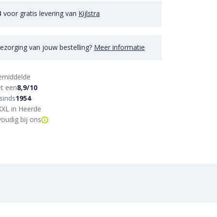
3
voor gratis levering van
Kijlstra
ezorging van jouw bestelling?
Meer informatie
emiddelde
t een
8,9/10
sinds
1954
XXL in Heerde
oudig bij ons