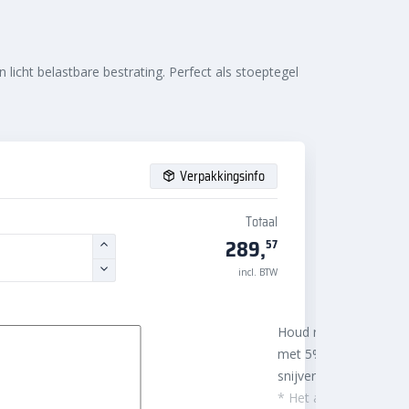
licht belastbare bestrating. Perfect als stoeptegel
Verpakkingsinfo
Totaal
289,
57
incl. BTW
Houd rekening
met 5%
snijverlies
* Het aantal m²