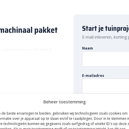
Start je tuinpro
 machinaal pakket
E-mail inleveren, korting
Naam
 is de Betontegel 30x30x4,5
Deze betontegel is geschikt voor
an een terras, tuinpad. Ook wordt
. Daarom staan 30×30 tegels
E-mailadres
je de tuin een mooie basis.
Beheer toestemming
den afgewerkt. De Betontegel
de beste ervaringen te bieden, gebruiken wij technologieën zoals cookies om
n van een facet van 5 mm. Dat
ormatie over je apparaat op te slaan en/of te raadplegen. Door in te stemmen 
 voorkom je randschade en zorg
e technologieën kunnen wij gegevens zoals surfgedrag of unieke ID's op deze s
bben deze tegels geen
aard betontegels
werken. Als je geen toestemming geeft of uw toestemming intrekt, kan dit een