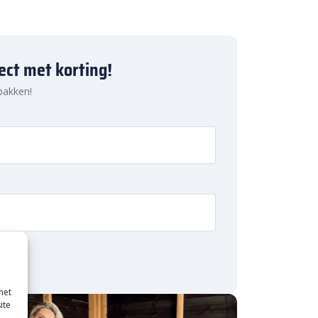
ject met korting!
 pakken!
met
ite