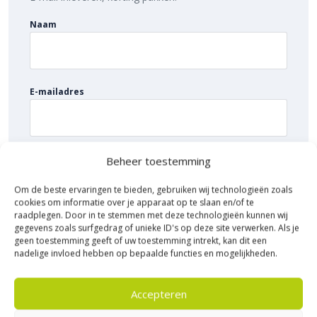
voegmiddel voor een strak eindresultaat. Daarnaast ga je
hiermee onkruidgroei tegen. Maak het geheel af door af te
Naam
sluiten met
opsluitbanden
. Dit voorkomt verzakken en
verschuiven van de tegels.
Sierbestratingsmarkt.com: snelle levering
E-mailadres
voor de beste prijs
Bij Sierbestratingsmarkt.com bestel je de
vtwonen Solostone
90×90 tegels
eenvoudig online. Dankzij ons brede assortiment en
Beheer toestemming
scherpe prijzen vind je altijd de juiste oplossing voor jouw
project. Ontdek de hoogwaardige kwaliteit, voordelige prijs en
Om de beste ervaringen te bieden, gebruiken wij technologieën zoals
snelle levering bij Sierbestratingsmarkt.com.
cookies om informatie over je apparaat op te slaan en/of te
raadplegen. Door in te stemmen met deze technologieën kunnen wij
gegevens zoals surfgedrag of unieke ID's op deze site verwerken. Als je
geen toestemming geeft of uw toestemming intrekt, kan dit een
nadelige invloed hebben op bepaalde functies en mogelijkheden.
Accepteren