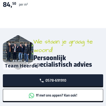
84,
50
per m²
We staan je graag te
woord!
Persoonlijk
specialistisch advies
Team Heerde
0578-691910
ff met ons appen? Kan ook!