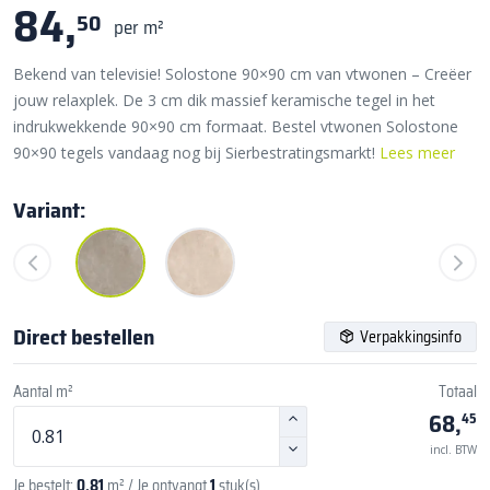
84,
50
per m²
Bekend van televisie! Solostone 90×90 cm van vtwonen – Creëer
jouw relaxplek. De 3 cm dik massief keramische tegel in het
indrukwekkende 90×90 cm formaat. Bestel vtwonen Solostone
90×90 tegels vandaag nog bij Sierbestratingsmarkt!
Lees meer
Variant:
Direct bestellen
Verpakkingsinfo
Aantal m²
Totaal
68,
45
incl. BTW
Je bestelt:
0,81
m²
/ Je ontvangt
1
stuk(s)