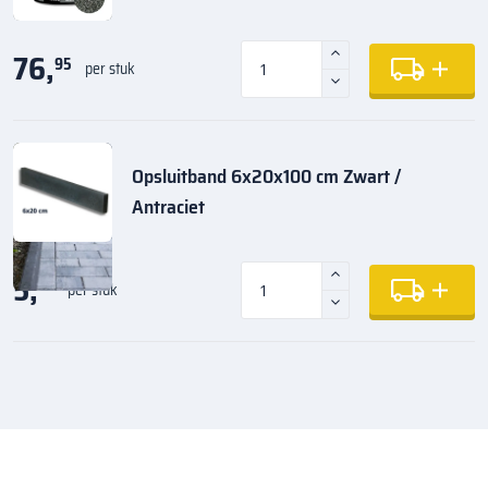
76,
95
per stuk
Opsluitband 6x20x100 cm Zwart /
Antraciet
5,
35
per stuk