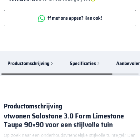
ff met ons appen? Kan ook!
Productomschrijving
Specificaties
Aanbevolen
Productomschrijving
vtwonen Solostone 3.0 Form Limestone
Taupe 90×90 voor een stijlvolle tuin
Op zoek naar een onderhoudsvriendelijke stijlvolle tuintegel? Dan