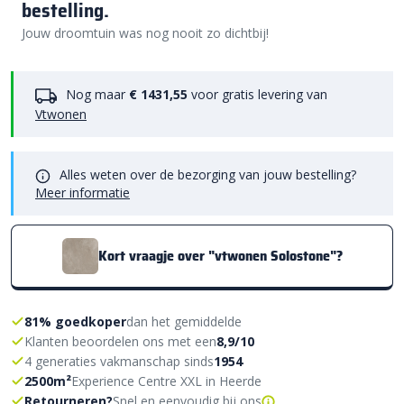
bestelling.
Jouw droomtuin was nog nooit zo dichtbij!
Nog maar
€ 1431,55
voor gratis levering van
Vtwonen
Alles weten over de bezorging van jouw bestelling?
Meer informatie
Kort vraagje over "vtwonen Solostone"?
81% goedkoper
dan het gemiddelde
Klanten beoordelen ons met een
8,9/10
4 generaties vakmanschap sinds
1954
2500m²
Experience Centre XXL in Heerde
Retourneren?
Snel en eenvoudig bij ons