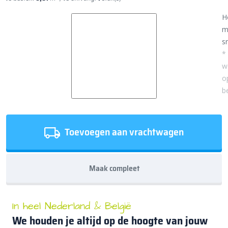
H
m
sn
*
w
o
b
Toevoegen aan vrachtwagen
Maak compleet
In heel Nederland & België
We houden je altijd op de hoogte van jouw