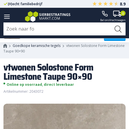
8.9
(H)echt familiebedrijf
Gegarandeerd A-kwaliteit
0
Bel ons
Vrachtwagen
vtwonen Solostone Form
Limestone Taupe 90x90
Goedkope keramische tegels
vtwonen Solostone Form Limestone
Taupe 90×90
vtwonen Solostone Form
Limestone Taupe 90×90
Online op voorraad, direct leverbaar
Artikelnummer: 2043072