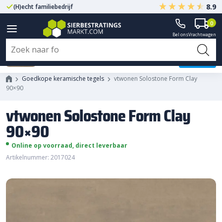
8.9
(H)echt familiebedrijf
Gegarandeerd A-kwaliteit
0
Bel ons
Vrachtwagen
vtwonen Solostone Form Clay
90x90
Goedkope keramische tegels
vtwonen Solostone Form Clay
90×90
vtwonen Solostone Form Clay
90×90
Online op voorraad, direct leverbaar
Artikelnummer: 2017024