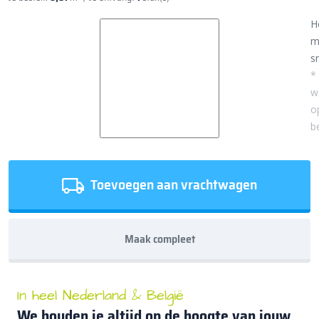
H
m
sn
*
w
o
b
Toevoegen aan vrachtwagen
Maak compleet
In heel Nederland & België
We houden je altijd op de hoogte van jouw