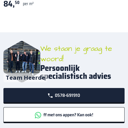
84,
50
per m²
We staan je graag te
woord!
Persoonlijk
specialistisch advies
Team Heerde
0578-691910
ff met ons appen? Kan ook!