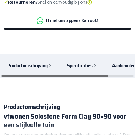
Retourneren?
Snel en eenvoudig bij ons
ff met ons appen? Kan ook!
Productomschrijving
Specificaties
Aanbevolen
Productomschrijving
vtwonen Solostone Form Clay 90×90 voor
een stijlvolle tuin
Op zoek naar een onderhoudsvriendelijke stijlvolle tuintegel? Dan