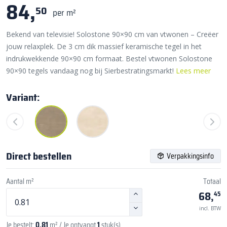
84,
50
per m²
Bekend van televisie! Solostone 90×90 cm van vtwonen – Creëer
jouw relaxplek. De 3 cm dik massief keramische tegel in het
indrukwekkende 90×90 cm formaat. Bestel vtwonen Solostone
90×90 tegels vandaag nog bij Sierbestratingsmarkt!
Lees meer
Variant:
Direct bestellen
Verpakkingsinfo
Aantal m²
Totaal
68,
45
incl. BTW
Je bestelt:
0,81
m²
/ Je ontvangt
1
stuk(s)