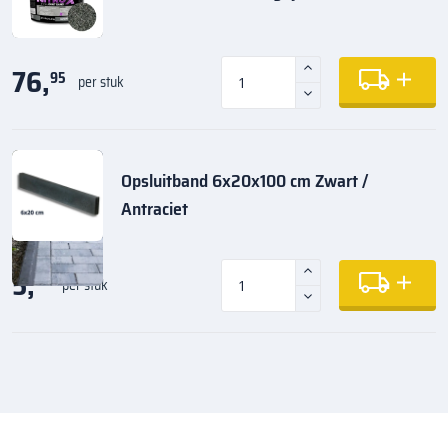
76,
95
per stuk
Opsluitband 6x20x100 cm Zwart /
Antraciet
5,
35
per stuk