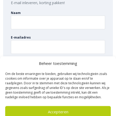
E-mail inleveren, korting pakken!
hiermee onkruidgroei tegen. Maak het geheel af door af te
sluiten met
opsluitbanden
. Dit voorkomt verzakken en
Naam
verschuiven van de tegels.
Sierbestratingsmarkt.com: snelle levering
voor de beste prijs
E-mailadres
Bij Sierbestratingsmarkt.com bestel je de
vtwonen Solostone
90×90 tegels
eenvoudig online. Dankzij ons brede assortiment en
scherpe prijzen vind je altijd de juiste oplossing voor jouw
project. Ontdek de hoogwaardige kwaliteit, voordelige prijs en
Beheer toestemming
snelle levering bij Sierbestratingsmarkt.com.
Om de beste ervaringen te bieden, gebruiken wij technologieën zoals
cookies om informatie over je apparaat op te slaan en/of te
raadplegen. Door in te stemmen met deze technologieën kunnen wij
gegevens zoals surfgedrag of unieke ID's op deze site verwerken. Als je
geen toestemming geeft of uw toestemming intrekt, kan dit een
nadelige invloed hebben op bepaalde functies en mogelijkheden.
Accepteren