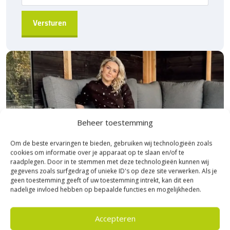
voordelige prijs van Stonique trommel dikformaat bij
Sierbestratingsmarkt.com.
Beheer toestemming
Om de beste ervaringen te bieden, gebruiken wij technologieën zoals
cookies om informatie over je apparaat op te slaan en/of te
raadplegen. Door in te stemmen met deze technologieën kunnen wij
gegevens zoals surfgedrag of unieke ID's op deze site verwerken. Als je
geen toestemming geeft of uw toestemming intrekt, kan dit een
nadelige invloed hebben op bepaalde functies en mogelijkheden.
Bezoek Experience Centre XXL
Accepteren