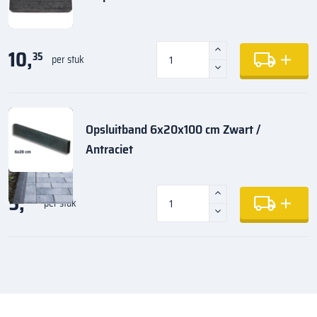
10,
35
per stuk
Opsluitband 6x20x100 cm Zwart /
Antraciet
5,
35
per stuk