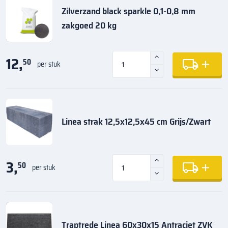
Zilverzand black sparkle 0,1-0,8 mm
zakgoed 20 kg
12,
50
per stuk
Linea strak 12,5x12,5x45 cm Grijs/Zwart
3,
50
per stuk
Traptrede Linea 60x30x15 Antraciet ZVK