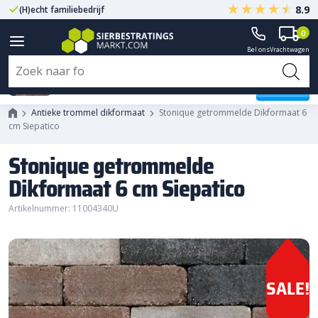
8.9
(H)echt familiebedrijf
Gegarandeerd A-kwaliteit
0
Bel ons
Vrachtwagen
Stonique getrommelde
Dikformaat 6 cm Siepatico
Antieke trommel dikformaat
Stonique getrommelde Dikformaat 6
cm Siepatico
Stonique getrommelde
Dikformaat 6 cm Siepatico
Artikelnummer: 11004340U
SALE!