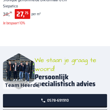
Siepatico
27,
30,
75
75
per m²
Je bespaart 10%
We staan je graag te
woord!
Persoonlijk
specialistisch advies
Team Heerde
0578-691910