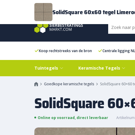
Bezorging
FAQ
Kenniscentrum
Inspiratie
Over ons
Experien
SolidSquare 60x60 tegel Limero
Koop rechtstreeks van de bron
Centrale ligging N
Tuintegels
Keramische Tegels
Goedkope keramische tegels
SolidSquare 60×60 t
SolidSquare 60×
Online op voorraad, direct leverbaar
Artikelnum