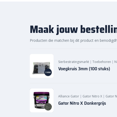
voor jouw project. Ontdek de hoogwaardige kwaliteit
levering van Sierbestratingsmarkt.com.
Maak jouw bestelli
Producten die matchen bij dit product en benodigd
Sierbestratingsmarkt
|
Toebehoren
|
N
Voegkruis 3mm (100 stuks)
Alliance Gator
|
Gator Nitro X
|
Gator N
Gator Nitro X Donkergrijs