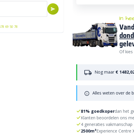
In he
Vand
578 69 50 78
dond
gele
Of kies
Nog maar
€ 1482,0
Alles weten over de b
81% goedkoper
dan het g
Klanten beoordelen ons me
4 generaties vakmanschap 
2500m²
Experience Centre 