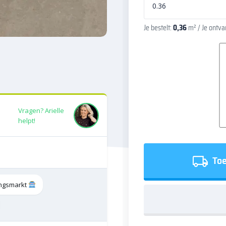
Je bestelt:
0,36
m²
/ Je ontv
Vragen? Arielle
helpt!
Toe
tingsmarkt