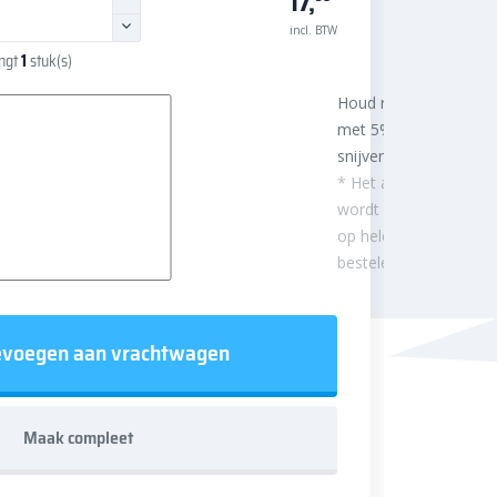
17,
incl. BTW
angt
1
stuk(s)
Houd rekening
met 5%
snijverlies
* Het aantal m²
wordt afgerond
op hele
besteleenheden.
voegen aan vrachtwagen
Maak compleet