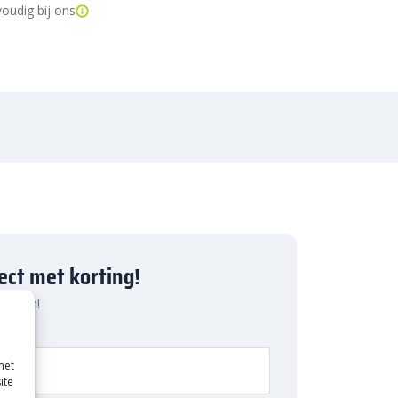
oudig bij ons
ject met korting!
 pakken!
met
ite