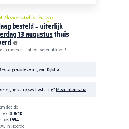
el Nederland & België
aag besteld = uiterlijk
erdag 13 augustus
thuis
verd
 een moment dat jou beter uitkomt!
2
voor gratis levering van
Kijlstra
ezorging van jouw bestelling?
Meer informatie
emiddelde
t een
8,9/10
sinds
1954
XXL in Heerde