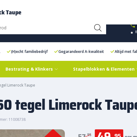
ce Centre XXL
Contact
ck Taupe
L
(H)echt familiebedrijf
Gegarandeerd A-kwaliteit
Altijd met f
Bestrating & Klinkers
Stapelblokken & Elementen
egel Limerock Taupe
60 tegel Limerock Taup
mer: 11008738
49,
95
95
per m