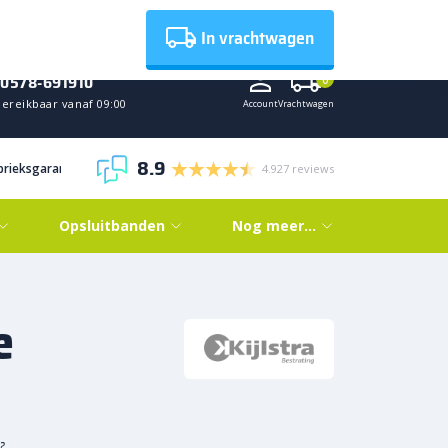
Nieuws
In vrachtwagen
0578-691910
0
Bereikbaar vanaf 09:00
Account
Vrachtwagen
8.9
abrieksgarantie
4.927 reviews
Opsluitbanden
Nog meer…
e
²