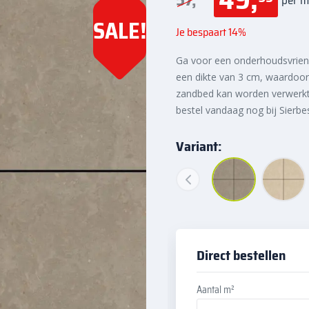
57,
SALE!
Je bespaart 14%
Ga voor een onderhoudsvriend
een dikte van 3 cm, waardoor
zandbed kan worden verwerkt.
bestel vandaag nog bij Sierbe
Variant:
Direct bestellen
Aantal m²