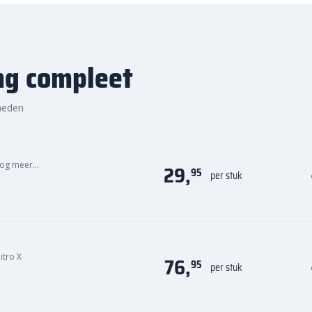
, voordelige prijs en snelle
ng compleet
heden
og meer…
29,
95
per stuk
itro X
76,
95
per stuk