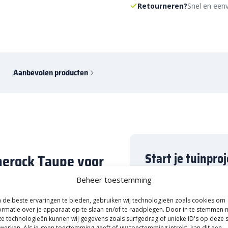
Retourneren?
Snel en eenv
Aanbevolen producten
Start je tuinpro
merock Taupe voor
E-mail inleveren, korting
Beheer toestemming
Naam
onderhoudsvriendelijk is? Dan is
de beste ervaringen te bieden, gebruiken wij technologieën zoals cookies om
ale oplossing. Met het 60×60 cm
ormatie over je apparaat op te slaan en/of te raadplegen. Door in te stemmen 
e technologieën kunnen wij gegevens zoals surfgedrag of unieke ID's op deze s
oppervlaktes. Zo kan je in elke
werken. Als je geen toestemming geeft of uw toestemming intrekt, kan dit een