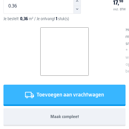
17,
98
incl. BTW
Je bestelt:
0,36
m²
/ Je ontvangt
1
stuk(s)
H
m
sn
*
w
o
b
Toevoegen aan vrachtwagen
Maak compleet