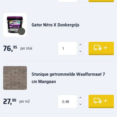
Gator Nitro X Donkergrijs
76,
95
per stuk
Stonique getrommelde Waalformaat 7
cm Mangaan
27,
90
per m2