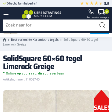
8.9
(H)echt familiebedrijf
Gegarandeerd A-kwaliteit
0
Bel ons
Vrachtwagen
SolidSquare 60x60 tegel
Limerock Greige
Best verkochte Keramische tegels
SolidSquare 60×60 tegel
Limerock Greige
SolidSquare 60×60 tegel
Limerock Greige
Online op voorraad, direct leverbaar
Artikelnummer: 11008740
SALE!