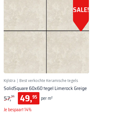
SALE!
Kijlstra
|
Best verkochte Keramische tegels
SolidSquare 60x60 tegel Limerock Greige
49,
57,
95
95
per m²
Je bespaart 14%