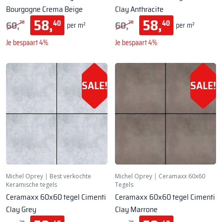
Bourgogne Crema Beige
Clay Anthracite
58,
58,
60,
60,
40
40
70
70
per m²
per m²
Je bespaart 4%
Je bespaart 4%
SALE!
SALE!
Michel Oprey
|
Best verkochte
Michel Oprey
|
Ceramaxx 60x60
Keramische tegels
Tegels
Ceramaxx 60x60 tegel Cimenti
Ceramaxx 60x60 tegel Cimenti
Clay Grey
Clay Marrone