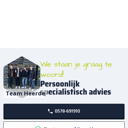
We staan je graag te
woord!
Persoonlijk
specialistisch advies
Team Heerde
0578-691910