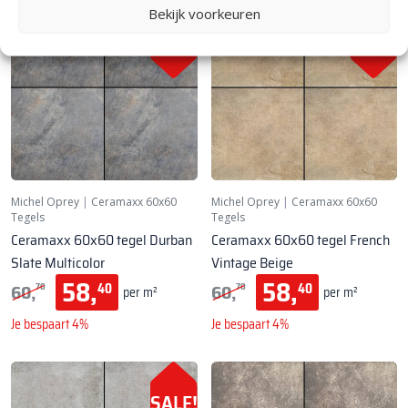
Bekijk voorkeuren
SALE!
SALE!
Michel Oprey
|
Ceramaxx 60x60
Michel Oprey
|
Ceramaxx 60x60
Tegels
Tegels
Ceramaxx 60x60 tegel Durban
Ceramaxx 60x60 tegel French
Slate Multicolor
Vintage Beige
58,
58,
60,
60,
40
40
70
70
per m²
per m²
Je bespaart 4%
Je bespaart 4%
SALE!