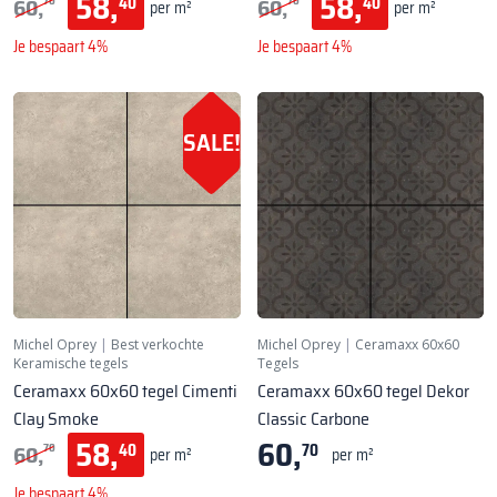
58,
58,
60,
60,
40
40
70
70
per m²
per m²
Je bespaart 4%
Je bespaart 4%
SALE!
Michel Oprey
|
Best verkochte
Michel Oprey
|
Ceramaxx 60x60
Keramische tegels
Tegels
Ceramaxx 60x60 tegel Cimenti
Ceramaxx 60x60 tegel Dekor
Clay Smoke
Classic Carbone
58,
60,
60,
40
70
70
per m²
per m²
Je bespaart 4%