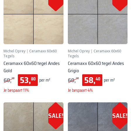
Michel Oprey
|
Ceramaxx 60x60
Michel Oprey
|
Ceramaxx 60x60
Tegels
Tegels
Ceramaxx 60x60 tegel Andes
Ceramaxx 60x60 tegel Andes
Gold
Grigio
53,
58,
60,
60,
80
40
70
70
per m²
per m²
Je bespaart 11%
Je bespaart 4%
SALE!
SALE!