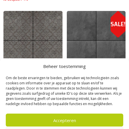
SALE!
Beheer toestemming
Michel Oprey
|
Ceramaxx 60x60
Michel Oprey
|
Ceramaxx 60x60
Om de beste ervaringen te bieden, gebruiken wij technologieën zoals
Tegels
Tegels
cookies om informatie over je apparaat op te slaan en/of te
Ceramaxx 60x60 tegel Dekor
Ceramaxx 60x60 tegel Durban
raadplegen. Door in te stemmen met deze technologieën kunnen wij
gegevens zoals surfgedrag of unieke ID's op deze site verwerken. Als je
Classic Grigio
Slate BlackBerry
geen toestemming geeft of uw toestemming intrekt, kan dit een
60,
51,
60,
70
85
nadelige invloed hebben op bepaalde functies en mogelijkheden.
70
per m²
per m²
Je bespaart 15%
Accepteren