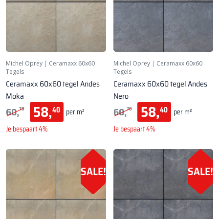
Michel Oprey
|
Ceramaxx 60x60
Michel Oprey
|
Ceramaxx 60x60
Tegels
Tegels
Ceramaxx 60x60 tegel Andes
Ceramaxx 60x60 tegel Andes
Moka
Nero
58,
58,
60,
60,
40
40
70
70
per m²
per m²
Je bespaart 4%
Je bespaart 4%
SALE!
SALE!