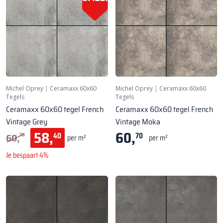
Michel Oprey
|
Ceramaxx 60x60
Michel Oprey
|
Ceramaxx 60x60
Tegels
Tegels
Ceramaxx 60x60 tegel French
Ceramaxx 60x60 tegel French
Vintage Grey
Vintage Moka
58,
60,
60,
40
70
70
per m²
per m²
Je bespaart 4%