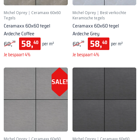
Michel Oprey
|
Ceramaxx 60x60
Michel Oprey
|
Best verkochte
Tegels
Keramische tegels
Ceramaxx 60x60 tegel
Ceramaxx 60x60 tegel
Ardeche Coffee
Ardeche Grey
58,
58,
60,
60,
40
40
70
70
per m²
per m²
Je bespaart 4%
Je bespaart 4%
SALE!
Michel Oprey
|
Ceramaxx 60x60
Michel Oprey
|
Ceramaxx 60x60