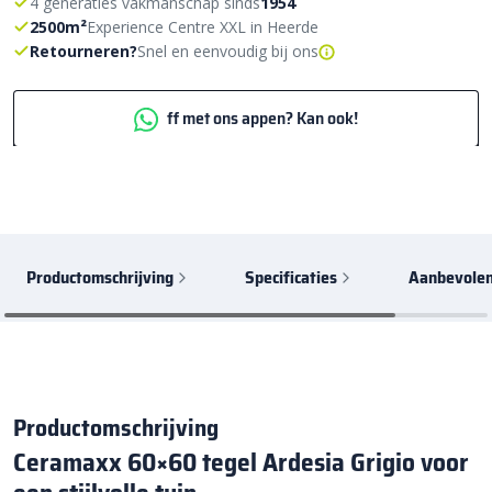
4 generaties vakmanschap sinds
1954
2500m²
Experience Centre XXL in Heerde
Retourneren?
Snel en eenvoudig bij ons
ff met ons appen? Kan ook!
Productomschrijving
Specificaties
Aanbevolen
Productomschrijving
Ceramaxx 60×60 tegel Ardesia Grigio voor