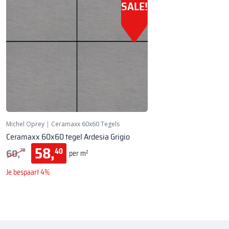
SALE!
Michel Oprey
|
Ceramaxx 60x60 Tegels
Ceramaxx 60x60 tegel Ardesia Grigio
58,
60,
40
70
per m²
Je bespaart 4%