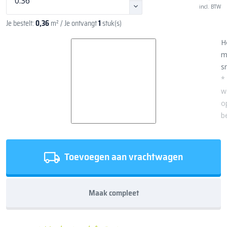
incl. BTW
Je bestelt:
0,36
m²
/ Je ontvangt
1
stuk(s)
H
m
sn
*
w
o
b
Toevoegen aan vrachtwagen
Maak compleet