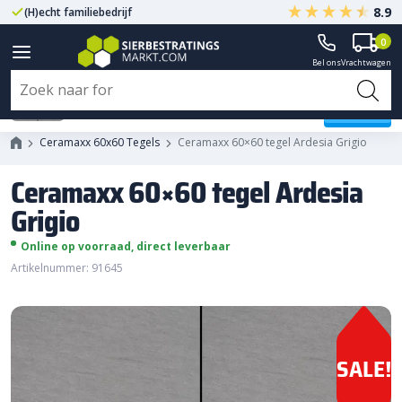
8.9
(H)echt familiebedrijf
Gegarandeerd A-kwaliteit
0
Bel ons
Vrachtwagen
Ceramaxx 60x60 tegel Ardesia
Grigio
Ceramaxx 60x60 Tegels
Ceramaxx 60×60 tegel Ardesia Grigio
Ceramaxx 60×60 tegel Ardesia
Grigio
Online op voorraad, direct leverbaar
Artikelnummer: 91645
SALE!