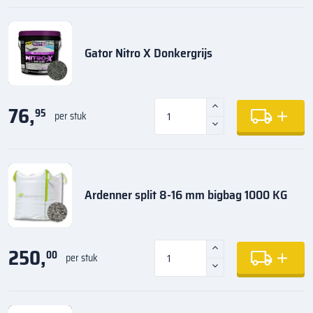
Gator Nitro X Donkergrijs
76,
95
per stuk
Ardenner split 8-16 mm bigbag 1000 KG
250,
00
per stuk