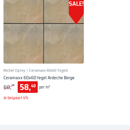
SALE!
Michel Oprey
|
Ceramaxx 60x60 Tegels
Ceramaxx 60x60 tegel Ardeche Beige
58,
60,
40
70
per m²
Je bespaart 4%