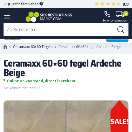
8.9
(H)echt familiebedrijf
Gegarandeerd A-kwaliteit
0
Bel ons
Vrachtwagen
Ceramaxx 60x60 tegel Ardeche
Beige
Ceramaxx 60x60 Tegels
Ceramaxx 60×60 tegel Ardeche Beige
Ceramaxx 60×60 tegel Ardeche
Beige
Online op voorraad, direct leverbaar
Artikelnummer: 95527
SALE!