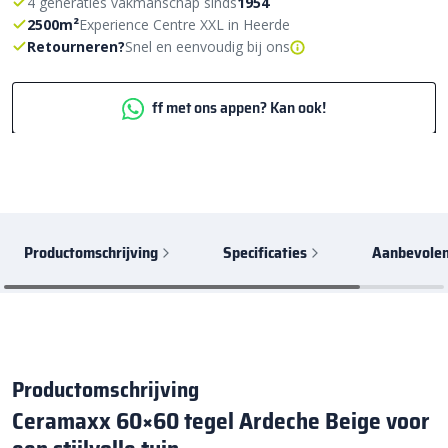
4 generaties vakmanschap sinds
1954
2500m²
Experience Centre XXL in Heerde
Retourneren?
Snel en eenvoudig bij ons
ff met ons appen? Kan ook!
Productomschrijving
Specificaties
Aanbevolen
Productomschrijving
Ceramaxx 60×60 tegel Ardeche Beige voor