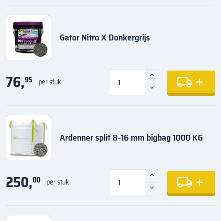
Gator Nitro X Donkergrijs
76,
95
per stuk
Ardenner split 8-16 mm bigbag 1000 KG
250,
00
per stuk