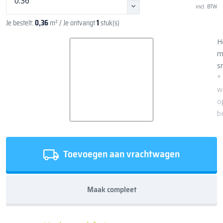
incl. BTW
Je bestelt:
0,36
m²
/ Je ontvangt
1
stuk(s)
H
m
sn
*
w
o
b
Toevoegen aan vrachtwagen
Maak compleet