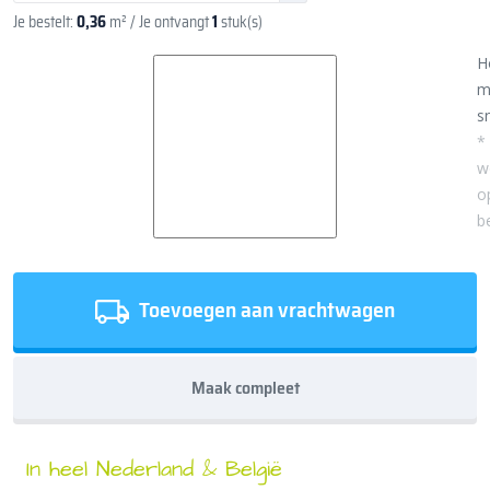
Je bestelt:
0,36
m²
/ Je ontvangt
1
stuk(s)
H
m
sn
*
w
o
b
Toevoegen aan vrachtwagen
Maak compleet
In heel Nederland & België