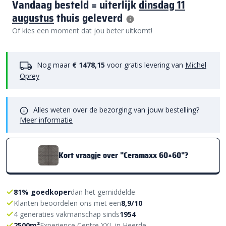
Vandaag besteld = uiterlijk
dinsdag 11
augustus
thuis geleverd
Of kies een moment dat jou beter uitkomt!
Nog maar
€ 1478,15
voor gratis levering van
Michel
Oprey
Alles weten over de bezorging van jouw bestelling?
Meer informatie
Kort vraagje over "Ceramaxx 60×60"?
81% goedkoper
dan het gemiddelde
Klanten beoordelen ons met een
8,9/10
4 generaties vakmanschap sinds
1954
2500m²
Experience Centre XXL in Heerde