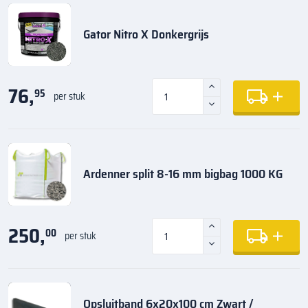
Gator Nitro X Donkergrijs
76,
95
per stuk
Ardenner split 8-16 mm bigbag 1000 KG
250,
00
per stuk
Opsluitband 6x20x100 cm Zwart /