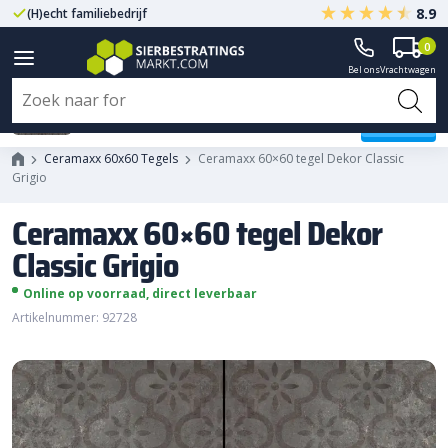
8.9
(H)echt familiebedrijf
Gegarandeerd A-kwaliteit
0
Bel ons
Vrachtwagen
Ceramaxx 60x60 tegel Dekor
Classic Grigio
Ceramaxx 60x60 Tegels
Ceramaxx 60×60 tegel Dekor Classic
Grigio
Ceramaxx 60×60 tegel Dekor
Classic Grigio
Online op voorraad, direct leverbaar
Artikelnummer: 92728