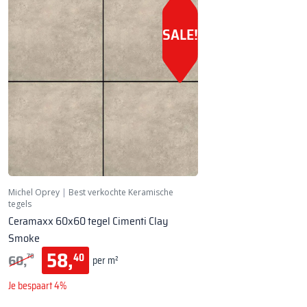
SALE!
Michel Oprey
|
Best verkochte Keramische
tegels
Ceramaxx 60x60 tegel Cimenti Clay
Smoke
58,
60,
40
70
per m²
Je bespaart 4%