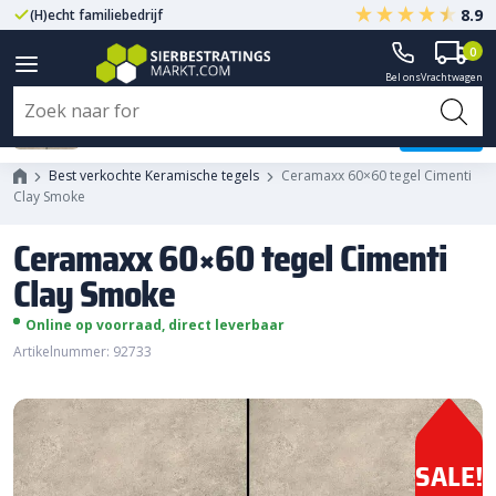
8.9
(H)echt familiebedrijf
Gegarandeerd A-kwaliteit
0
Bel ons
Vrachtwagen
Ceramaxx 60x60 tegel Cimenti
Clay Smoke
Best verkochte Keramische tegels
Ceramaxx 60×60 tegel Cimenti
Clay Smoke
Ceramaxx 60×60 tegel Cimenti
Clay Smoke
Online op voorraad, direct leverbaar
Artikelnummer: 92733
SALE!