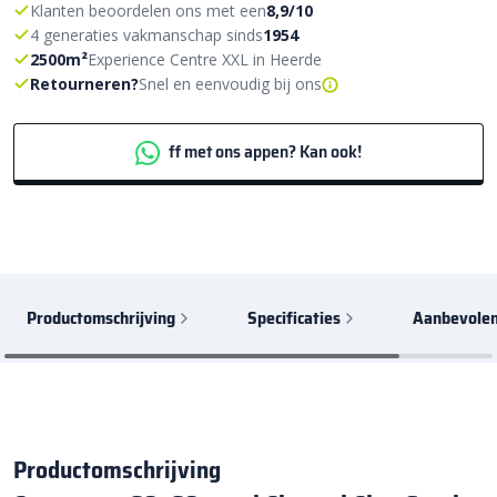
Klanten beoordelen ons met een
8,9/10
4 generaties vakmanschap sinds
1954
2500m²
Experience Centre XXL in Heerde
Retourneren?
Snel en eenvoudig bij ons
ff met ons appen? Kan ook!
Productomschrijving
Specificaties
Aanbevolen
Productomschrijving