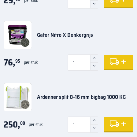
29,
per stuk
Gator Nitro X Donkergrijs
76,
95
per stuk
Ardenner split 8-16 mm bigbag 1000 KG
250,
00
per stuk