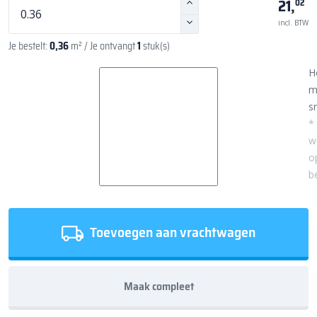
21,
02
incl. BTW
Je bestelt:
0,36
m²
/ Je ontvangt
1
stuk(s)
H
m
sn
*
w
o
b
Toevoegen aan vrachtwagen
Maak compleet