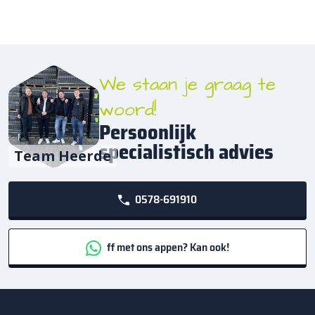
We staan je graag te
woord!
Persoonlijk
specialistisch advies
Team Heerde
0578-691910
ff met ons appen? Kan ook!