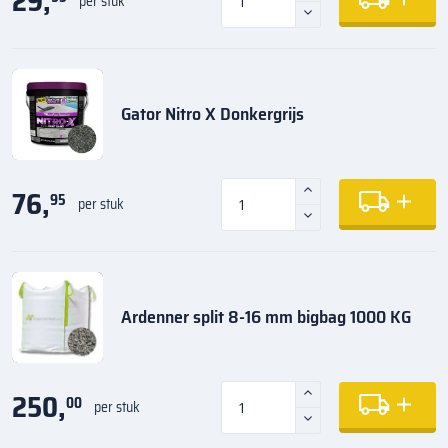
29,
per stuk
Gator Nitro X Donkergrijs
76,
95
per stuk
Ardenner split 8-16 mm bigbag 1000 KG
250,
00
per stuk