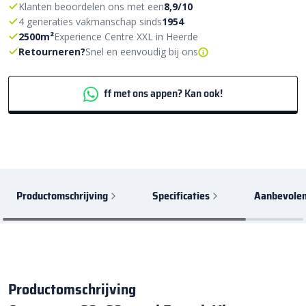
Klanten beoordelen ons met een
8,9/10
4 generaties vakmanschap sinds
1954
2500m²
Experience Centre XXL in Heerde
Retourneren?
Snel en eenvoudig bij ons
ff met ons appen? Kan ook!
Productomschrijving
Specificaties
Aanbevolen
Productomschrijving