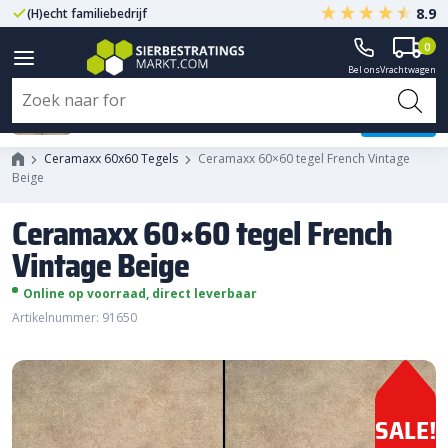
8.9
(H)echt familiebedrijf
Gegarandeerd A-kwaliteit
0
Bel ons
Vrachtwagen
Ceramaxx 60x60 tegel French
Vintage Beige
Ceramaxx 60x60 Tegels
Ceramaxx 60×60 tegel French Vintage
Beige
Ceramaxx 60×60 tegel French
Vintage Beige
Online op voorraad, direct leverbaar
Artikelnummer: 91650
SALE!