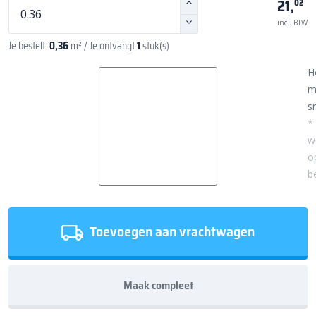
21,
02
incl. BTW
Je bestelt:
0,36
m²
/ Je ontvangt
1
stuk(s)
H
m
sn
*
w
o
b
Toevoegen aan vrachtwagen
Maak compleet