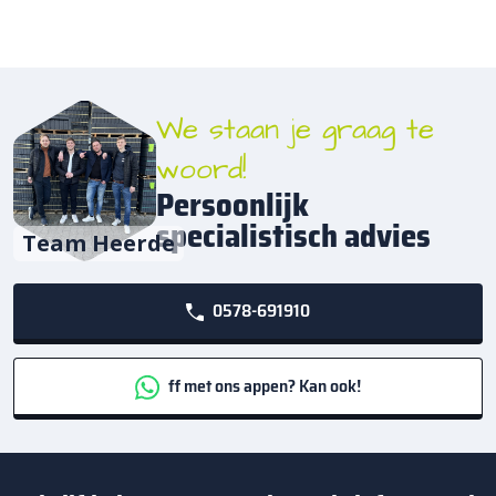
We staan je graag te
woord!
Persoonlijk
specialistisch advies
Team Heerde
0578-691910
ff met ons appen? Kan ook!