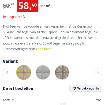
58,
40
60,
70
per m²
Je bespaart 4%
Profiteer van de voordelen van keramiek met de Ceramaxx
60x60x3 cm tegel van Michel Oprey. Populair formaat tegel die
zéér maatvast is met de nieuwste digitale druktechniek. Bestel
jouw massieve CeraMaxx 60×60 tegel vandaag nog bij
Sierbestratingsmarkt!
Lees meer
Variant:
Direct bestellen
Verpakkingsinfo
Aantal m²
Totaal