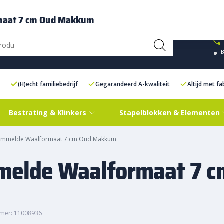
ce Centre XXL
Contact
maat 7 cm Oud Makkum
L
(H)echt familiebedrijf
Gegarandeerd A-kwaliteit
Altijd met f
Bestrating & Klinkers
Stapelblokken & Elementen
rommelde Waalformaat 7 cm Oud Makkum
melde Waalformaat 7 c
mer: 11008936