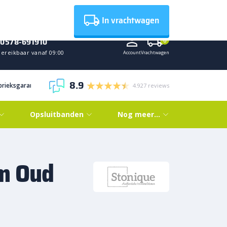
Nieuws
In vrachtwagen
0578-691910
0
Bereikbaar vanaf 09:00
Account
Vrachtwagen
8.9
abrieksgarantie
4.927 reviews
Opsluitbanden
Nog meer…
m Oud