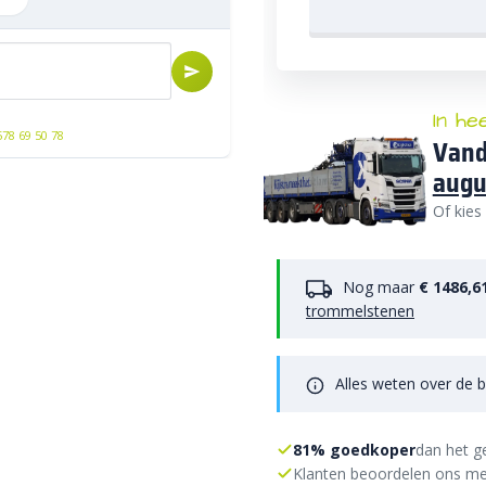
In he
578 69 50 78
Vand
augu
Of kies
Nog maar
€ 1486,6
trommelstenen
Alles weten over de b
81% goedkoper
dan het g
Klanten beoordelen ons me