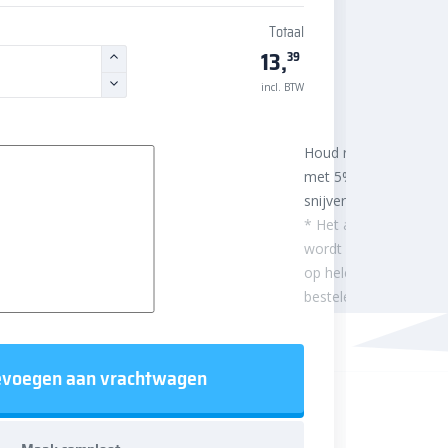
Totaal
13,
39
incl. BTW
Houd rekening
met 5%
snijverlies
* Het aantal m²
wordt afgerond
op hele
besteleenheden.
voegen aan vrachtwagen