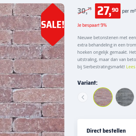
27,
90
30,
75
per m²
SALE!
Je bespaart 9%
Nieuwe betonstenen met een 
extra behandeling in een tro
hoeken ongelijk gemaakt. He
uitstraling, maar dan van be
bij Sierbestratingsmarkt!
Lees
Variant:
Direct bestellen