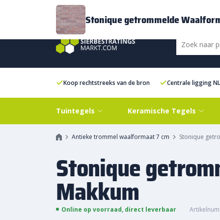
Bezorging
FAQ
Kenniscentrum
Inspiratie
Over ons
Experien
Stonique getrommelde Waalfor
Koop rechtstreeks van de bron
Centrale ligging N
Tuintegels
Keramische Tegels
Antieke trommel waalformaat 7 cm
Stonique get
Stonique getrom
Makkum
Online op voorraad, direct leverbaar
Artikelnum