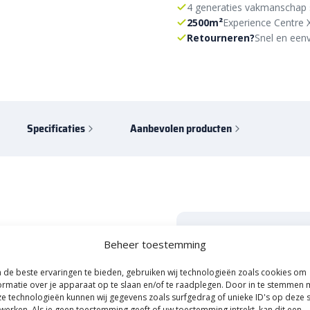
4 generaties vakmanschap 
2500m²
Experience Centre 
Retourneren?
Snel en eenv
Specificaties
Aanbevolen producten
Start je tuinpro
lformaat 7 cm
Beheer toestemming
E-mail inleveren, korting
de beste ervaringen te bieden, gebruiken wij technologieën zoals cookies om
ormatie over je apparaat op te slaan en/of te raadplegen. Door in te stemmen 
Naam
e technologieën kunnen wij gegevens zoals surfgedrag of unieke ID's op deze s
werken. Als je geen toestemming geeft of uw toestemming intrekt, kan dit een