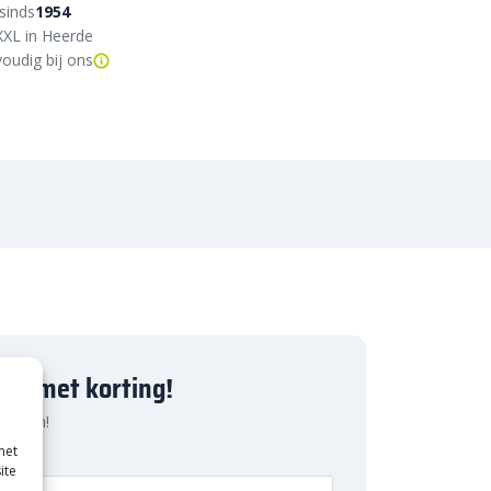
sinds
1954
XXL in Heerde
oudig bij ons
ject met korting!
 pakken!
met
ite