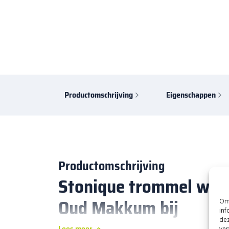
Productomschrijving
Eigenschappen
Productomschrijving
Stonique trommel waa
Oud Makkum bij
Om 
inf
dez
Lees meer
ver