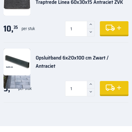
Traptrede Linea 60x30x15 Antraciet ZVK
10,
35
per stuk
Opsluitband 6x20x100 cm Zwart /
Antraciet
5,
35
per stuk