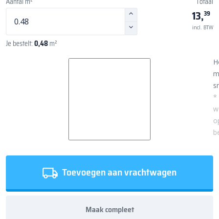
Aantal m²
Totaal
13,
39
incl. BTW
Je bestelt:
0,48
m²
H
m
sn
*
w
o
b
Toevoegen aan vrachtwagen
Maak compleet