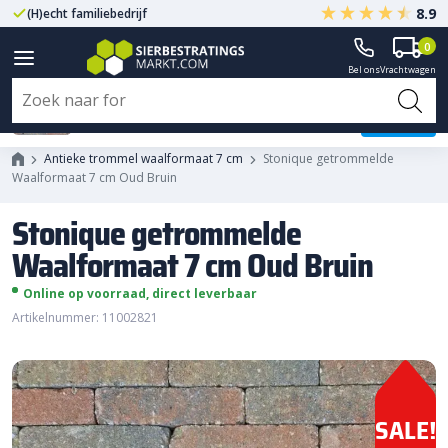
8.9
(H)echt familiebedrijf
Gegarandeerd A-kwaliteit
0
Bel ons
Vrachtwagen
Stonique getrommelde
Waalformaat 7 cm Oud Bruin
Antieke trommel waalformaat 7 cm
Stonique getrommelde
Waalformaat 7 cm Oud Bruin
Stonique getrommelde
Waalformaat 7 cm Oud Bruin
Online op voorraad, direct leverbaar
Artikelnummer: 11002821
SALE!