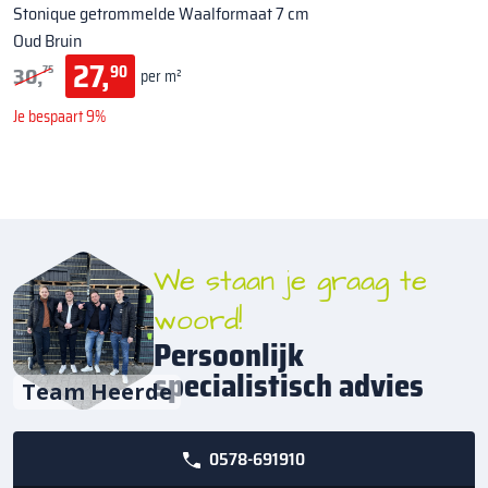
Stonique getrommelde Waalformaat 7 cm
Oud Bruin
27,
30,
90
75
per m²
Je bespaart 9%
We staan je graag te
woord!
Persoonlijk
specialistisch advies
Team Heerde
0578-691910