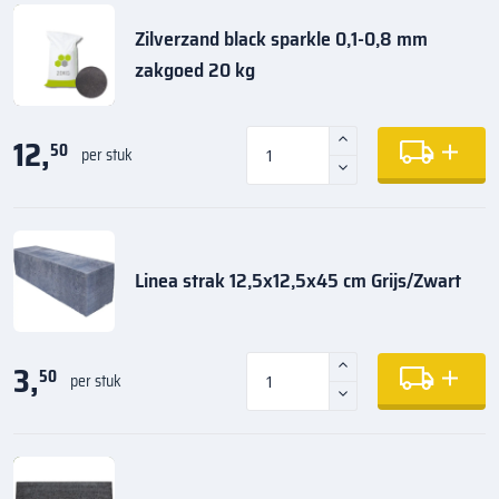
Zilverzand black sparkle 0,1-0,8 mm
zakgoed 20 kg
12,
50
per stuk
Linea strak 12,5x12,5x45 cm Grijs/Zwart
3,
50
per stuk