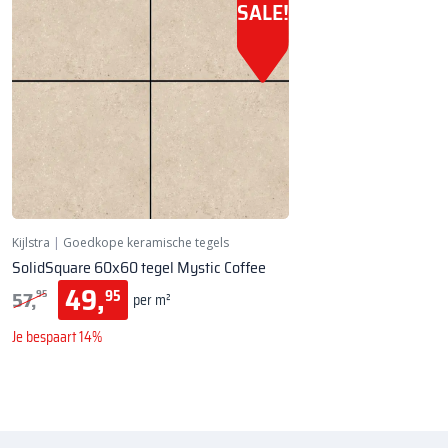
SALE!
Kijlstra
|
Goedkope keramische tegels
SolidSquare 60x60 tegel Mystic Coffee
49,
57,
95
95
per m²
Je bespaart 14%