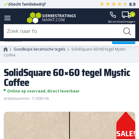
8.9
(H)echt familiebedrijf
Gegarandeerd A-kwaliteit
0
Bel ons
Vrachtwagen
SolidSquare 60x60 tegel Mystic
Coffee
Goedkope keramische tegels
SolidSquare 60×60 tegel Mystic
Coffee
SolidSquare 60×60 tegel Mystic
Coffee
Online op voorraad, direct leverbaar
Artikelnummer: 11008745
SALE!