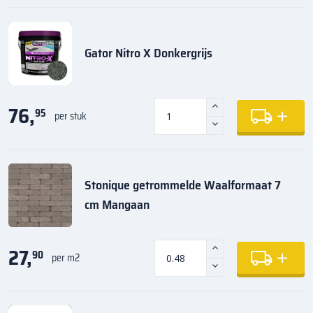
Gator Nitro X Donkergrijs
76,
95
per stuk
Stonique getrommelde Waalformaat 7
cm Mangaan
27,
90
per m2