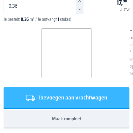
17,
98
incl. BTW
Je bestelt:
0,36
m²
/ Je ontvangt
1
stuk(s)
H
m
sn
*
w
o
b
Toevoegen aan vrachtwagen
Maak compleet