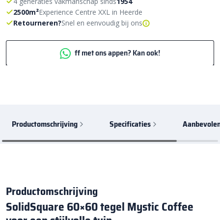
4 generaties vakmanschap sinds
1954
2500m²
Experience Centre XXL in Heerde
Retourneren?
Snel en eenvoudig bij ons
ff met ons appen? Kan ook!
Productomschrijving
Specificaties
Aanbevolen
Productomschrijving
SolidSquare 60×60 tegel Mystic Coffee