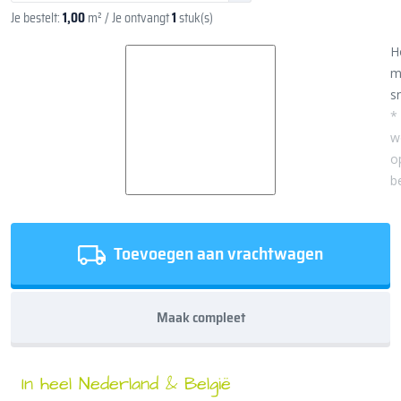
Je bestelt:
1,00
m²
/ Je ontvangt
1
stuk(s)
H
m
sn
*
w
o
b
Toevoegen aan vrachtwagen
Maak compleet
In heel Nederland & België