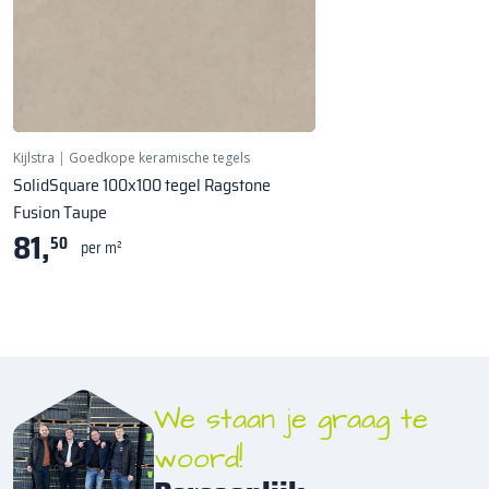
Kijlstra
|
Goedkope keramische tegels
SolidSquare 100x100 tegel Ragstone
Fusion Taupe
81,
50
per m²
We staan je graag te
woord!