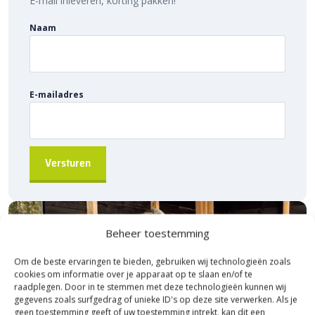
E-mail inleveren, korting pakken!
verwerkt. Je hebt dus geen speciale ondergrond nodig.
Naam
Keramische tegels worden altijd met voeg gelegd. Dat wil zeggen
met gelijke afstand van elkaar. Je kan hiervoor
voegkruizen
gebruiken, zodat je zeker weet dat de afstand overal gelijk is.
Voeg af met een flexibel en waterdoorlatend voegmiddel voor
E-mailadres
een strak resultaat. Maak het geheel af door af te sluiten met
opsluitbanden
. Hiermee voorkom je verzakken en verschuiven
van de tegels.
Sierbestratingsmarkt.com: snelle levering
voor de beste prijs
Bij Sierbestratingsmarkt.com bestel je de
SolidSquare tegels
eenvoudig online. Dankzij ons brede assortiment en scherpe
Beheer toestemming
prijzen vind je altijd de juiste oplossing voor jouw project. Ontdek
de hoogwaardige kwaliteit, voordelige prijs en snelle levering van
Om de beste ervaringen te bieden, gebruiken wij technologieën zoals
Sierbestratingsmarkt
.
cookies om informatie over je apparaat op te slaan en/of te
raadplegen. Door in te stemmen met deze technologieën kunnen wij
gegevens zoals surfgedrag of unieke ID's op deze site verwerken. Als je
geen toestemming geeft of uw toestemming intrekt, kan dit een