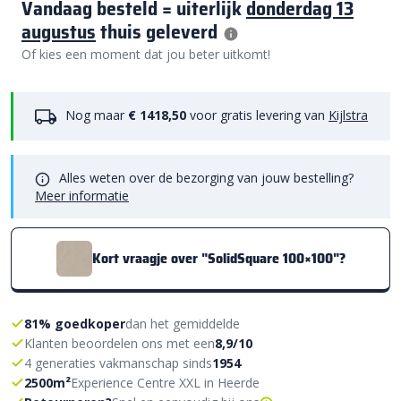
Vandaag besteld = uiterlijk
donderdag 13
augustus
thuis geleverd
Of kies een moment dat jou beter uitkomt!
Nog maar
€ 1418,50
voor gratis levering van
Kijlstra
Alles weten over de bezorging van jouw bestelling?
Meer informatie
Kort vraagje over "SolidSquare 100×100"?
81% goedkoper
dan het gemiddelde
Klanten beoordelen ons met een
8,9/10
4 generaties vakmanschap sinds
1954
2500m²
Experience Centre XXL in Heerde