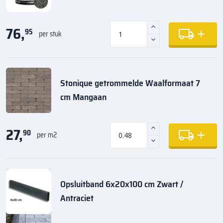
76,
95
per stuk
Stonique getrommelde Waalformaat 7
cm Mangaan
27,
90
per m2
Opsluitband 6x20x100 cm Zwart /
Antraciet