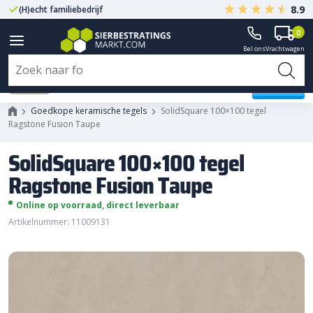
8.9
(H)echt familiebedrijf
Gegarandeerd A-kwaliteit
0
Bel ons
Vrachtwagen
SolidSquare 100x100 tegel
Ragstone Fusion Taupe
Goedkope keramische tegels
SolidSquare 100×100 tegel
Ragstone Fusion Taupe
SolidSquare 100×100 tegel
Ragstone Fusion Taupe
Online op voorraad, direct leverbaar
Artikelnummer: 11009131