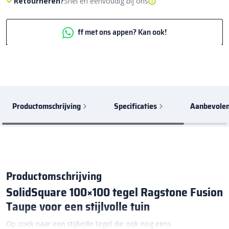
Retourneren?
Snel en eenvoudig bij ons
ff met ons appen? Kan ook!
Productomschrijving
Specificaties
Aanbevolen
Productomschrijving
SolidSquare 100×100 tegel Ragstone Fusion
Taupe voor een stijlvolle tuin
Op zoek naar een stijlvolle tegel die ook nog eens