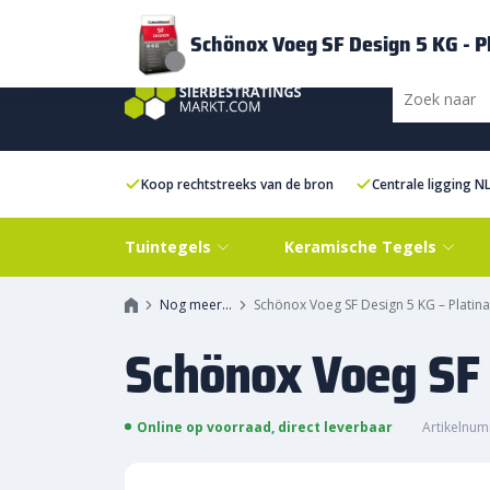
Bezorging
FAQ
Kenniscentrum
Inspiratie
Over ons
Experien
Schönox Voeg SF Design 5 KG - Pl
Koop rechtstreeks van de bron
Centrale ligging N
Tuintegels
Keramische Tegels
Nog meer…
Schönox Voeg SF Design 5 KG – Platina
Schönox Voeg SF 
Online op voorraad, direct leverbaar
Artikelnum