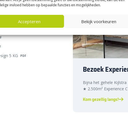
perfect maakt voor diverse
elige invloed hebben op bepaalde functies en mogelijkheden.
chillende kleuren en geschikt voor
ks
Accepteren
Bekijk voorkeuren
als porcellanato en glastegels.
F
F
sign 5 KG
PDF
 +80°C
Bezoek Experie
ere kleuren
Bijna het gehele Kijlstra
★ 2.500m² Experience Ce
en als buiten, inclusief balkons,
Kom gezellig langs!
n in zowel binnen- als
 bedrijfsruimtes en natte ruimtes.