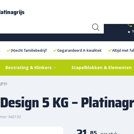
ce Centre XXL
Contact
atinagrijs
L
(H)echt familiebedrijf
Gegarandeerd A-kwaliteit
Altijd met f
Bestrating & Klinkers
Stapelblokken & Elementen
grijs
Design 5 KG – Platinagr
mer: 642133
21,
85
per stuk