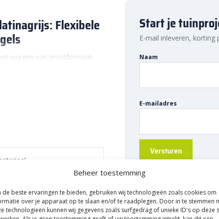
Start je tuinpro
atinagrijs: Flexibele
gels
E-mail inleveren, korting
 het voegen van grootformaat
Naam
wel binnen als buiten. Deze
en vloertoepassingen, en biedt
cten.
oegcalculator
.
E-mailadres
n
liseerd voor een snelle
eit. Dit maakt het ideaal voor
ateriaal
 kwaliteit.
Beheer toestemming
slijtvastheid en uitstekende
 tinten
ten, zelfs onder zware
de beste ervaringen te bieden, gebruiken wij technologieën zoals cookies om
ormatie over je apparaat op te slaan en/of te raadplegen. Door in te stemmen 
gebruik op vloerverwarming en is
e technologieën kunnen wij gegevens zoals surfgedrag of unieke ID's op deze s
werken. Als je geen toestemming geeft of uw toestemming intrekt, kan dit een