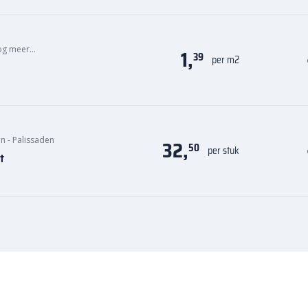
og meer…
1,
39
per m2
n - Palissaden
32,
50
per stuk
t