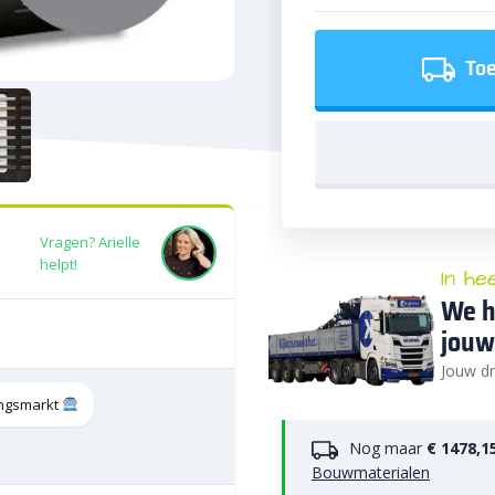
Toe
Vragen? Arielle
helpt!
In he
We h
jouw
Jouw dr
tingsmarkt
Nog maar
€ 1478,1
Bouwmaterialen