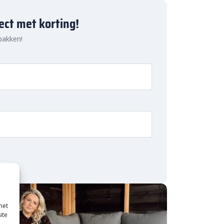
ject met korting!
 pakken!
met
ite