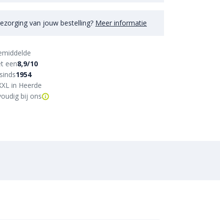
ezorging van jouw bestelling?
Meer informatie
emiddelde
t een
8,9/10
sinds
1954
XXL in Heerde
oudig bij ons