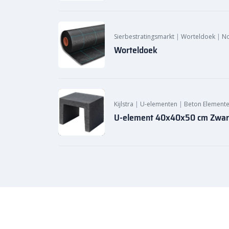
aantrekkelijke voegoplossing die snel verhard.
Sierbestratingsmarkt
|
Worteldoek
|
N
Worteldoek
Kijlstra
|
U-elementen
|
Beton Elemente
U-element 40x40x50 cm Zwar