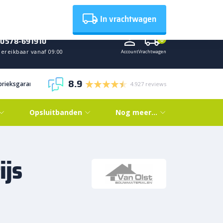
Nieuws
In vrachtwagen
0578-691910
0
Bereikbaar vanaf 09:00
Account
Vrachtwagen
8.9
abrieksgarantie
4.927 reviews
Opsluitbanden
Nog meer…
ijs