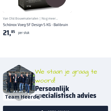
Van Olst Bouwmaterialen
|
Nog meer…
Schönox Voeg SF Design 5 KG - Balibruin
21,
85
per stuk
We staan je graag te
woord!
Persoonlijk
specialistisch advies
Team Heerde