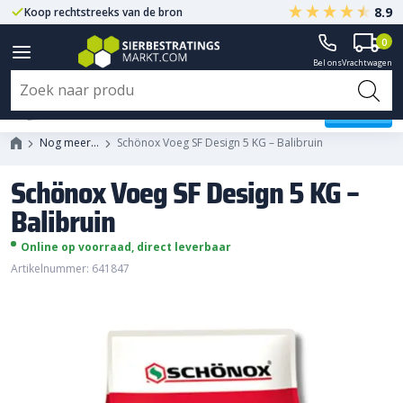
8.9
Koop rechtstreeks van de bron
Centrale ligging NL
0
Bel ons
Vrachtwagen
Schönox Voeg SF Design 5 KG -
Balibruin
Nog meer…
Schönox Voeg SF Design 5 KG – Balibruin
Schönox Voeg SF Design 5 KG –
Balibruin
Online op voorraad, direct leverbaar
Artikelnummer: 641847