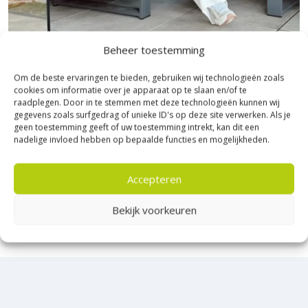
Na
3 uur
is het oppervlak
begaanbaar
, maar het wordt
aanbevolen om
24-48 uur
geen extra werk over het
voegoppervlak uit te voeren.
Beheer toestemming
Bezoek Experience Centre XXL
Duurzaamheid en milieu
Om de beste ervaringen te bieden, gebruiken wij technologieën zoals
Heerde!
cookies om informatie over je apparaat op te slaan en/of te
Emicode EC 1PLUS
: Zeer emissie-arm, geschikt voor een
raadplegen. Door in te stemmen met deze technologieën kunnen wij
hygiënisch werkklimaat.
Bijna het gehele Kijlstra assortiment vind je in het
gegevens zoals surfgedrag of unieke ID's op deze site verwerken. Als je
GISCODE ZP1
: Chromaatarm, waardoor het veilig is in
geen toestemming geeft of uw toestemming intrekt, kan dit een
prachtige Heerde.
nadelige invloed hebben op bepaalde functies en mogelijkheden.
gebruik.
★ 2.500m² Experience Centre XXL in Heerde!
Houdbaarheid
: Tot 18 maanden wanneer op de juiste
Kom gezellig langs!
manier bewaard in een droge, koele ruimte.
Accepteren
Kies voor
Schönox Voeg SF Design
voor een betrouwbare en
Bekijk voorkeuren
visueel aantrekkelijke voegoplossing die snel verhard.