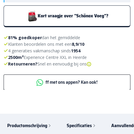
Kort vraagje over "Schönox Voeg"?
81% goedkoper
dan het gemiddelde
Klanten beoordelen ons met een
8,9/10
4 generaties vakmanschap sinds
1954
2500m²
Experience Centre XXL in Heerde
Retourneren?
Snel en eenvoudig bij ons
ff met ons appen? Kan ook!
Productomschrijving
Specificaties
Aanvullend