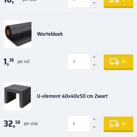
Worteldoek
1,
39
per m2
U-element 40x40x50 cm Zwart
32,
50
per stuk