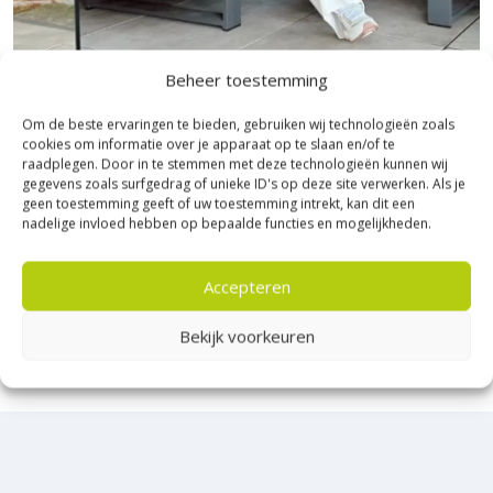
Na
3 uur
is het oppervlak
begaanbaar
, maar het wordt
aanbevolen om
24-48 uur
geen extra werk over het
voegoppervlak uit te voeren.
Beheer toestemming
Bezoek Experience Centre XXL
Duurzaamheid en milieu
Om de beste ervaringen te bieden, gebruiken wij technologieën zoals
Heerde!
cookies om informatie over je apparaat op te slaan en/of te
Emicode EC 1PLUS
: Zeer emissie-arm, geschikt voor een
raadplegen. Door in te stemmen met deze technologieën kunnen wij
hygiënisch werkklimaat.
Bijna het gehele Kijlstra assortiment vind je in het
gegevens zoals surfgedrag of unieke ID's op deze site verwerken. Als je
GISCODE ZP1
: Chromaatarm, waardoor het veilig is in
geen toestemming geeft of uw toestemming intrekt, kan dit een
prachtige Heerde.
nadelige invloed hebben op bepaalde functies en mogelijkheden.
gebruik.
★ 2.500m² Experience Centre XXL in Heerde!
Houdbaarheid
: Tot 18 maanden wanneer op de juiste
Kom gezellig langs!
manier bewaard in een droge, koele ruimte.
Accepteren
Kies voor
Schönox Voeg SF Design
voor een betrouwbare en
Bekijk voorkeuren
visueel aantrekkelijke voegoplossing die snel verhard.