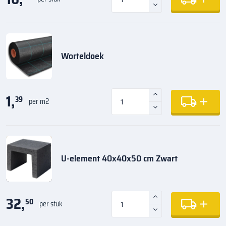
Worteldoek
1,
39
per m2
U-element 40x40x50 cm Zwart
32,
50
per stuk