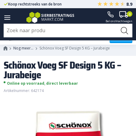
8.9
Koop rechtstreeks van de bron
Centrale ligging NL
0
Bel ons
Vrachtwagen
Schönox Voeg SF Design 5 KG -
Jurabeige
Nog meer…
Schönox Voeg SF Design 5 KG – Jurabeige
Schönox Voeg SF Design 5 KG –
Jurabeige
Online op voorraad, direct leverbaar
Artikelnummer: 642174