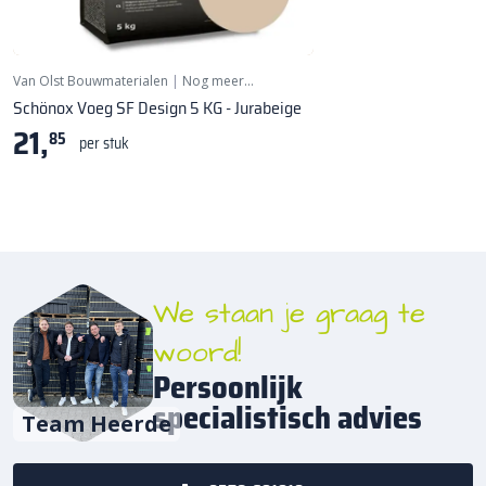
Van Olst Bouwmaterialen
|
Nog meer…
Schönox Voeg SF Design 5 KG - Jurabeige
21,
85
per stuk
We staan je graag te
woord!
Persoonlijk
specialistisch advies
Team Heerde