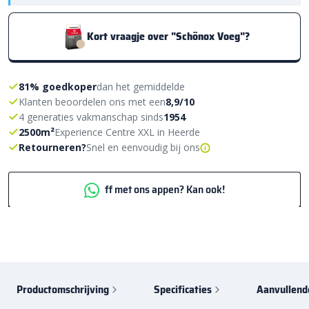
Kort vraagje over "Schönox Voeg"?
81% goedkoper
dan het gemiddelde
Klanten beoordelen ons met een
8,9/10
4 generaties vakmanschap sinds
1954
2500m²
Experience Centre XXL in Heerde
Retourneren?
Snel en eenvoudig bij ons
ff met ons appen? Kan ook!
Productomschrijving
Specificaties
Aanvullend