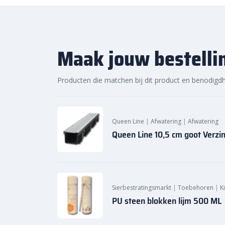
Verwerkingsinstructies:
Meng de
Schönox Voeg SF Design
met ong
5 kg van het product.
Maak jouw bestelli
Breng de voegmortel met een
rubberspatel
voor een
gelijkmatige
toepassing
.
Wacht
15-45 minuten
na het aanbrengen, af
Producten die matchen bij dit product en benodigd
de ondergrond, voordat je het oppervlak voo
Na
3 uur
is het oppervlak
begaanbaar
, maa
48 uur
geen extra werk over het voegoppervla
Queen Line
|
Afwatering
|
Afwatering
Duurzaamheid en milieu
Queen Line 10,5 cm goot Verzi
Emicode EC 1PLUS
: Zeer emissie-arm, geschi
werkklimaat.
GISCODE ZP1
: Chromaatarm, waardoor het veili
Houdbaarheid
: Tot 18 maanden wanneer op d
Sierbestratingsmarkt
|
Toebehoren
|
K
droge, koele ruimte.
PU steen blokken lijm 500 ML
Kies voor
Schönox Voeg SF Design
voor een betr