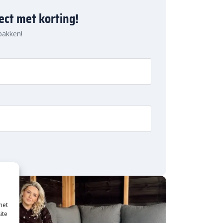
ject met korting!
 pakken!
met
ite