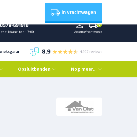
Nieuws
In vrachtwagen
0578-691910
0
ereikbaar tot 17:00
Account
Vrachtwagen
8.9
abrieksgarantie
4.927 reviews
Opsluitbanden
Nog meer…