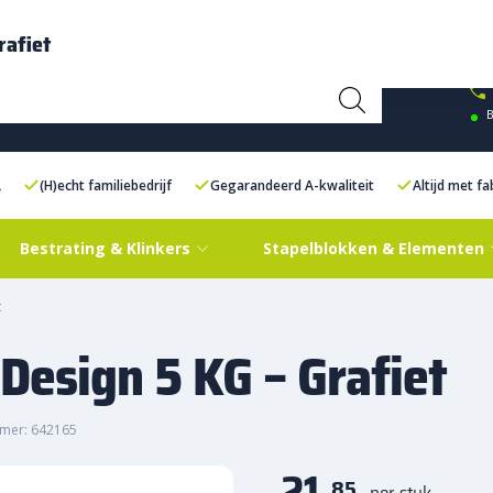
ce Centre XXL
Contact
rafiet
B
L
(H)echt familiebedrijf
Gegarandeerd A-kwaliteit
Altijd met f
Bestrating & Klinkers
Stapelblokken & Elementen
t
Design 5 KG – Grafiet
mer: 642165
21,
85
per stuk