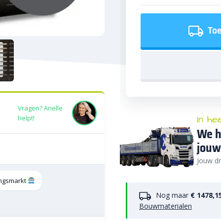
Toe
Vragen? Arielle
In he
helpt!
We h
jouw
Jouw dr
tingsmarkt
Nog maar
€ 1478,1
Bouwmaterialen