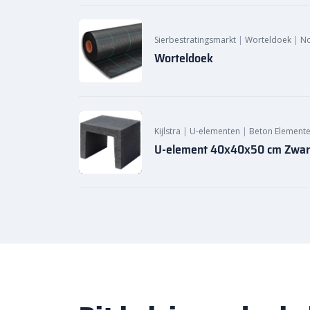
aantrekkelijke voegoplossing die snel verhard.
Sierbestratingsmarkt
|
Worteldoek
|
N
Worteldoek
Kijlstra
|
U-elementen
|
Beton Elemente
U-element 40x40x50 cm Zwar