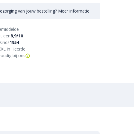
ezorging van jouw bestelling?
Meer informatie
emiddelde
t een
8,9/10
sinds
1954
XXL in Heerde
oudig bij ons