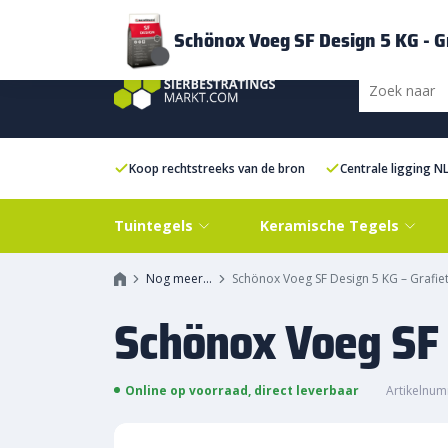
Bezorging
FAQ
Kenniscentrum
Inspiratie
Over ons
Experien
Schönox Voeg SF Design 5 KG - G
Koop rechtstreeks van de bron
Centrale ligging N
Tuintegels
Keramische Tegels
Nog meer…
Schönox Voeg SF Design 5 KG – Grafie
Schönox Voeg SF 
Online op voorraad, direct leverbaar
Artikelnum