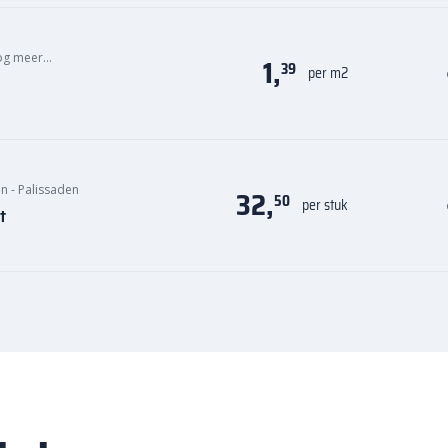
og meer…
1,
39
per m2
n - Palissaden
32,
50
per stuk
t