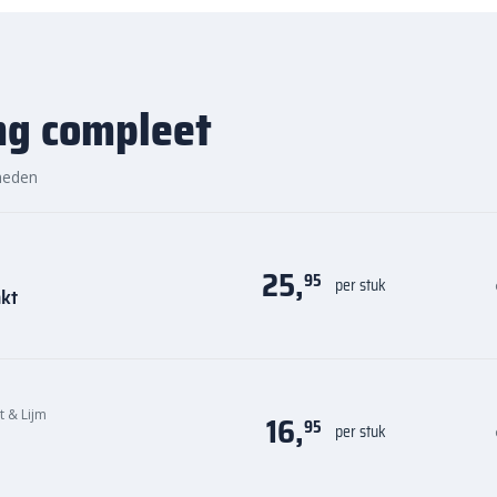
eveer
1,4 – 1,45 liter water
per
ng compleet
diep in de voegen aan en zorg
hankelijk van de zuigkracht van
heden
rzichtig met een
spons
reinigt.
r het wordt aanbevolen om
24-
k uit te voeren.
25,
95
per stuk
nkt
kt voor een hygiënisch
g is in gebruik.
e juiste manier bewaard in een
it & Lijm
16,
95
per stuk
ouwbare en visueel