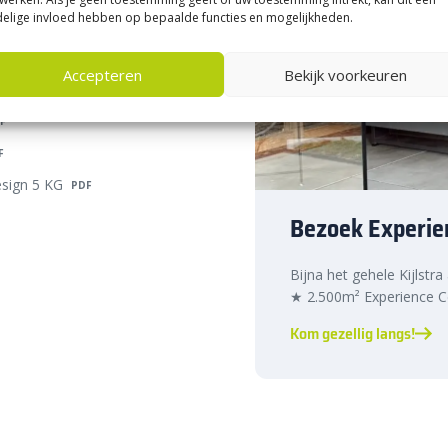
elige invloed hebben op bepaalde functies en mogelijkheden.
chillende kleuren en geschikt voor
ks
als porcellanato en glastegels.
Accepteren
Bekijk voorkeuren
F
F
sign 5 KG
PDF
 +80°C
Bezoek Experie
leuren
Bijna het gehele Kijlstra
★ 2.500m² Experience Ce
Kom gezellig langs!
en als buiten, inclusief balkons,
n in zowel binnen- als
 bedrijfsruimtes en natte ruimtes.