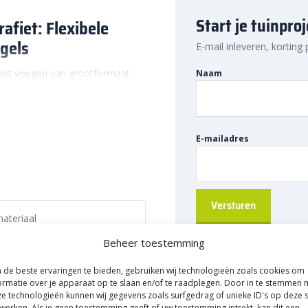
Start je tuinpro
afiet: Flexibele
gels
E-mail inleveren, korting
 het voegen van grootformaat
Naam
wel binnen als buiten. Deze
en vloertoepassingen, en biedt
cten.
oegcalculator
.
E-mailadres
n
liseerd voor een snelle
eit. Dit maakt het ideaal voor
ateriaal
 kwaliteit.
slijtvastheid en uitstekende
Beheer toestemming
re tinten
ten, zelfs onder zware
de beste ervaringen te bieden, gebruiken wij technologieën zoals cookies om
ormatie over je apparaat op te slaan en/of te raadplegen. Door in te stemmen 
gebruik op vloerverwarming en is
e technologieën kunnen wij gegevens zoals surfgedrag of unieke ID's op deze s
perfect maakt voor diverse
werken. Als je geen toestemming geeft of uw toestemming intrekt, kan dit een