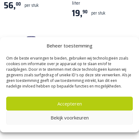
56,
liter
00
per stuk
19,
90
per stuk
Beheer toestemming
Om de beste ervaringen te bieden, gebruiken wij technologieën zoals
cookies om informatie over je apparaat op te slaan en/of te
raadplegen. Door in te stemmen met deze technologieën kunnen wij
gegevens zoals surfgedrag of unieke ID's op deze site verwerken. Als je
geen toestemming geeft of uw toestemming intrekt, kan dit een
nadelige invloed hebben op bepaalde functies en mogelijkheden.
Lithofin
|
Nog meer…
Lithofin
|
Nog meer…
Accepteren
Lithofin Losefix 1 liter
Lithofin MN Betoncoating 1 liter
24,
32,
50
80
per stuk
per stuk
Bekijk voorkeuren