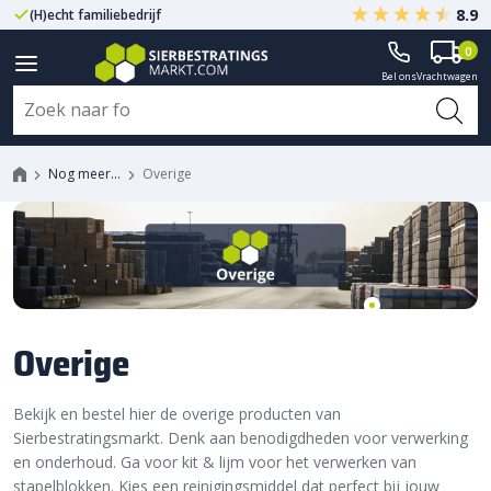
8.9
(H)echt familiebedrijf
Gegarandeerd A-kwaliteit
0
Bel ons
Vrachtwagen
Nog meer…
Overige
Overige
Bekijk en bestel hier de overige producten van
Sierbestratingsmarkt. Denk aan benodigdheden voor verwerking
en onderhoud. Ga voor kit & lijm voor het verwerken van
stapelblokken. Kies een reinigingsmiddel dat perfect bij jouw