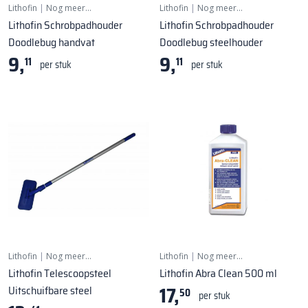
Lithofin
|
Nog meer…
Lithofin
|
Nog meer…
Lithofin Schrobpadhouder
Lithofin Schrobpadhouder
Doodlebug handvat
Doodlebug steelhouder
9,
9,
11
11
per stuk
per stuk
Lithofin
|
Nog meer…
Lithofin
|
Nog meer…
Lithofin Telescoopsteel
Lithofin Abra Clean 500 ml
17,
Uitschuifbare steel
50
per stuk