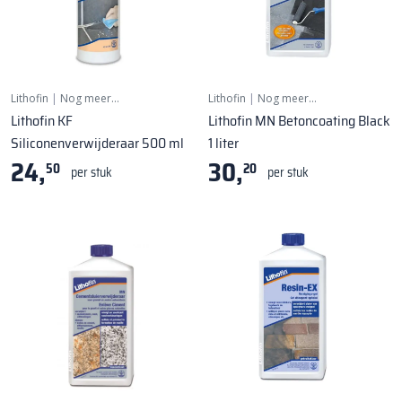
Lithofin
|
Nog meer…
Lithofin
|
Nog meer…
Lithofin KF
Lithofin MN Betoncoating Black
Siliconenverwijderaar 500 ml
1 liter
24,
30,
50
20
per stuk
per stuk