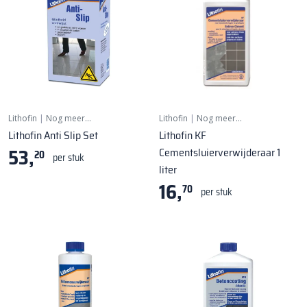
Lithofin
|
Nog meer…
Lithofin
|
Nog meer…
Lithofin Anti Slip Set
Lithofin KF
53,
Cementsluierverwijderaar 1
20
per stuk
liter
16,
70
per stuk