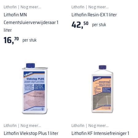
Lithofin
|
Nog meer…
Lithofin
|
Nog meer…
Lithofin MN
Lithofin Resin-EX 1 liter
42,
Cementsluierverwijderaar 1
50
per stuk
liter
16,
70
per stuk
Lithofin
|
Nog meer…
Lithofin
|
Nog meer…
Lithofin Vlekstop Plus 1 liter
Lithofin KF Intensiefreiniger 1