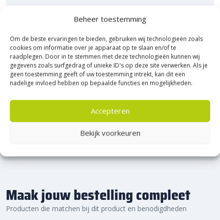
Bezoek Experience Centre XXL
Beheer toestemming
Heerde!
Om de beste ervaringen te bieden, gebruiken wij technologieën zoals
cookies om informatie over je apparaat op te slaan en/of te
Bijna het gehele Kijlstra assortiment vind je in het
raadplegen. Door in te stemmen met deze technologieën kunnen wij
prachtige Heerde.
gegevens zoals surfgedrag of unieke ID's op deze site verwerken. Als je
★ 2.500m² Experience Centre XXL in Heerde!
geen toestemming geeft of uw toestemming intrekt, kan dit een
nadelige invloed hebben op bepaalde functies en mogelijkheden.
Kom gezellig langs!
Accepteren
Bekijk voorkeuren
Maak jouw bestelling compleet
Producten die matchen bij dit product en benodigdheden