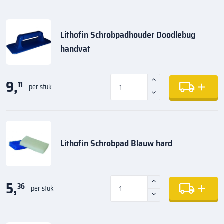
Lithofin Schrobpadhouder Doodlebug
handvat
9,
11
per stuk
Lithofin Schrobpad Blauw hard
5,
36
per stuk