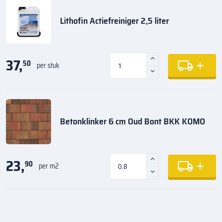
Lithofin Actiefreiniger 2,5 liter
37,
50
per stuk
Betonklinker 6 cm Oud Bont BKK KOMO
23,
90
per m2