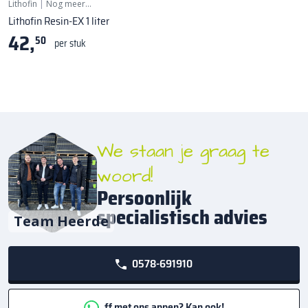
Lithofin
|
Nog meer…
Lithofin Resin-EX 1 liter
42,
50
per stuk
We staan je graag te
woord!
Persoonlijk
specialistisch advies
Team Heerde
0578-691910
ff met ons appen? Kan ook!