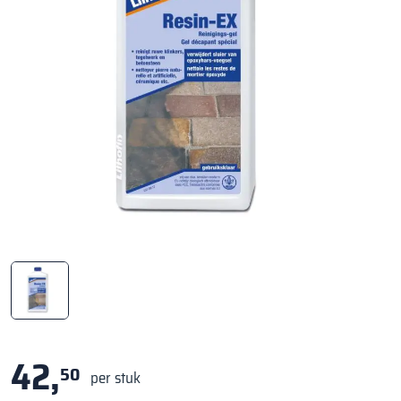
42,
50
per stuk