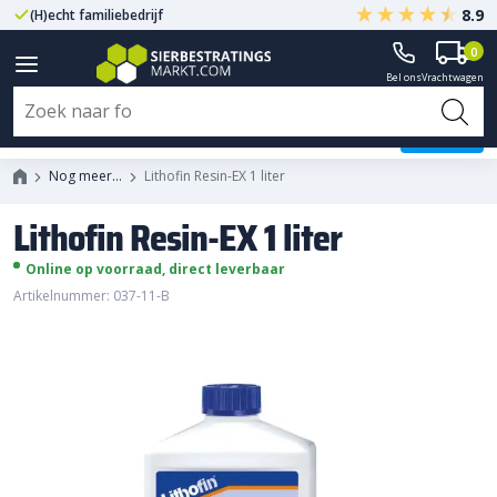
8.9
(H)echt familiebedrijf
Gegarandeerd A-kwaliteit
0
Bel ons
Vrachtwagen
Lithofin Resin-EX 1 liter
Nog meer…
Lithofin Resin-EX 1 liter
Lithofin Resin-EX 1 liter
Online op voorraad, direct leverbaar
Artikelnummer: 037-11-B