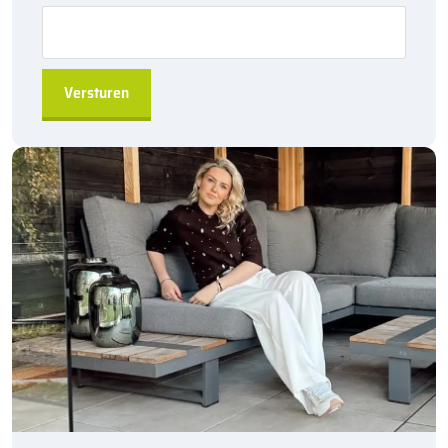
bijvoorbeeld
Lithofin Actiefreiniger
een passende keuze. Hiermee
maak je tegels of bestrating weer volledig schoon.
Sierbestratingsmarkt.com: de beste prijs,
snelle levering
Bij Sierbestratingsmarkt.com ben je verzekerd van de beste prijs
in Nederland. Dankzij onze ruime voorraad en snelle levering kun
je snel aan de slag met jouw klus. Ook wanneer je hardnekkige
hars of epoxyresten wilt verwijderen. Bestel daarom vandaag
nog en ontdek de hoogwaardige kwaliteit van
Lithofin
reinigingsmiddelen
bij Sierbestratingsmarkt.com.