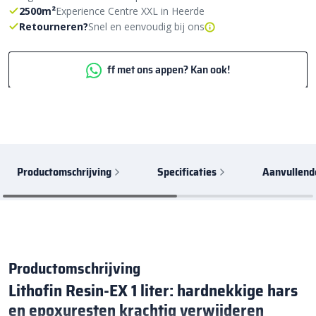
2500m²
Experience Centre XXL in Heerde
Retourneren?
Snel en eenvoudig bij ons
ff met ons appen? Kan ook!
Productomschrijving
Specificaties
Aanvullend
Productomschrijving
Lithofin Resin-EX 1 liter: hardnekkige hars
en epoxyresten krachtig verwijderen