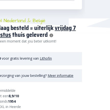
el Nederland & België
aag besteld = uiterlijk
vrijdag 7
stus
thuis geleverd
 een moment dat jou beter uitkomt!
0
voor gratis levering van
Lithofin
ezorging van jouw bestelling?
Meer informatie
emiddelde
t een
8,9/10
sinds
1954
XXL in Heerde