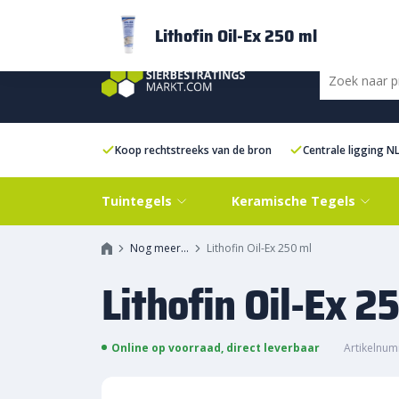
Bezorging
FAQ
Kenniscentrum
Inspiratie
Over ons
Experien
Lithofin Oil-Ex 250 ml
Koop rechtstreeks van de bron
Centrale ligging N
Tuintegels
Keramische Tegels
Nog meer…
Lithofin Oil-Ex 250 ml
Lithofin Oil-Ex 2
Online op voorraad, direct leverbaar
Artikelnum