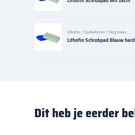
Lithofin Schrobpad Wit zacht
Lithofin
|
Toebehoren
|
Nog meer…
Lithofin Schrobpad Blauw hard
Dit heb je eerder b