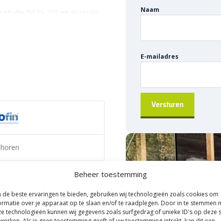
Naam
Lithofin Oil-Ex 250 ml de ideale
 keramiek en natuursteen. Een
evlekken, zelfs wanneer dit
. Zo worden ook oude of
E-mailadres
r dat je hoeft te schrobben met
n andere poreuze
en tuintegels. Denk aan
 soorten natuursteen, zoals
horen
iddelvrije samenstelling kun je
einigers te agressief zijn.
ingsmiddel
Beheer toestemming
elige of gepolijste
 vlakken, waardoor je het ook
de beste ervaringen te bieden, gebruiken wij technologieën zoals cookies om
ormatie over je apparaat op te slaan en/of te raadplegen. Door in te stemmen 
e technologieën kunnen wij gegevens zoals surfgedrag of unieke ID's op deze s
werken. Als je geen toestemming geeft of uw toestemming intrekt, kan dit een