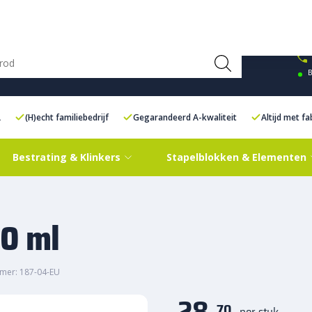
ce Centre XXL
Contact
B
L
(H)echt familiebedrijf
Gegarandeerd A-kwaliteit
Altijd met f
Bestrating & Klinkers
Stapelblokken & Elementen
50 ml
mer: 187-04-EU
28,
70
per stuk