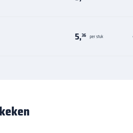
5,
36
per stuk
ekeken