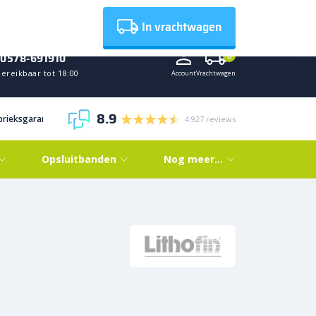
Nieuws
In vrachtwagen
0578-691910
0
ereikbaar tot 18:00
Account
Vrachtwagen
8.9
abrieksgarantie
4.927 reviews
Opsluitbanden
Nog meer…