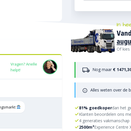
In he
Vand
augu
Of kies
Vragen? Arielle
Nog maar
€ 1471,3
helpt!
Alles weten over de b
tingsmarkt
81% goedkoper
dan het g
Klanten beoordelen ons me
4 generaties vakmanschap 
2500m²
Experience Centre 