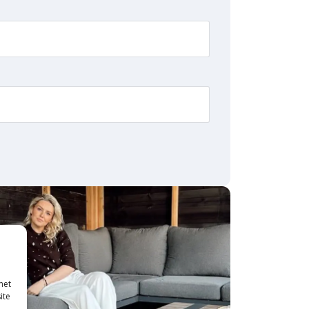
met
ite