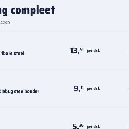
ng compleet
heden
13,
41
per stuk
ifbare steel
9,
11
per stuk
dlebug steelhouder
5,
36
per stuk