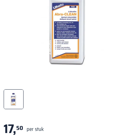
17,
50
per stuk