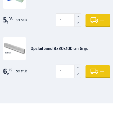
5,
36
per stuk
Opsluitband 8x20x100 cm Grijs
6,
15
per stuk