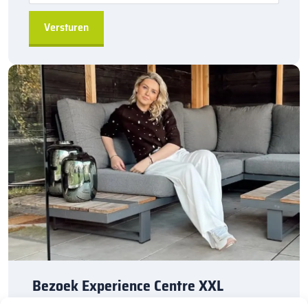
in Nederland. Dankzij onze ruime voorraad en snelle levering kun
je ook nog eens snel aan de slag met jouw tuinproject. Zo ook
met het reinigen en beschermen van je bestrating. Bestel
daarom vandaag nog. Ontdek de hoogwaardige kwaliteit en
voordelige prijs van
reinigingsmiddelen
bij
Dierbestratingsmarkt.com.
Bezoek Experience Centre XXL