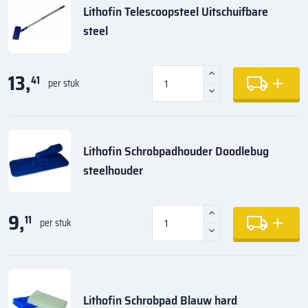
Lithofin Telescoopsteel Uitschuifbare
steel
13,
41
per stuk
Lithofin Schrobpadhouder Doodlebug
steelhouder
9,
11
per stuk
Lithofin Schrobpad Blauw hard