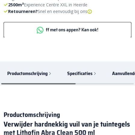
2500m²
Experience Centre XXL in Heerde
Retourneren?
Snel en eenvoudig bij ons
ff met ons appen? Kan ook!
Productomschrijving
Specificaties
Aanvullend
Productomschrijving
Verwijder hardnekkig vuil van je tuintegels
met Lithofin Abra Clean 500 ml