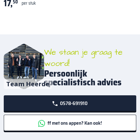
17,
50
per stuk
We staan je graag te
woord!
Persoonlijk
specialistisch advies
Team Heerde
0578-691910
ff met ons appen? Kan ook!