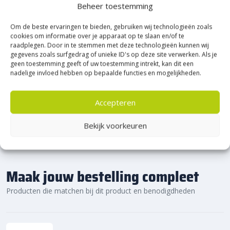
Heerde!
Beheer toestemming
Bijna het gehele Kijlstra assortiment vind je in het
Om de beste ervaringen te bieden, gebruiken wij technologieën zoals
prachtige Heerde.
cookies om informatie over je apparaat op te slaan en/of te
raadplegen. Door in te stemmen met deze technologieën kunnen wij
★ 2.500m² Experience Centre XXL in Heerde!
gegevens zoals surfgedrag of unieke ID's op deze site verwerken. Als je
Kom gezellig langs!
geen toestemming geeft of uw toestemming intrekt, kan dit een
nadelige invloed hebben op bepaalde functies en mogelijkheden.
Accepteren
Bekijk voorkeuren
Maak jouw bestelling compleet
Producten die matchen bij dit product en benodigdheden