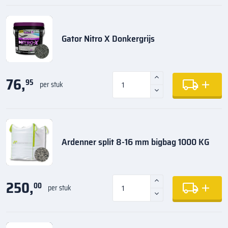
Gator Nitro X Donkergrijs
76,
95
per stuk
Ardenner split 8-16 mm bigbag 1000 KG
250,
00
per stuk