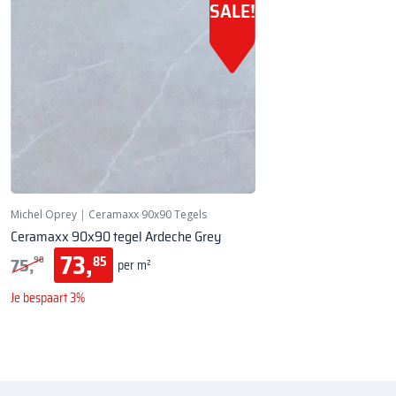
SALE!
Michel Oprey
|
Ceramaxx 90x90 Tegels
Ceramaxx 90x90 tegel Ardeche Grey
73,
75,
85
90
per m²
Je bespaart 3%