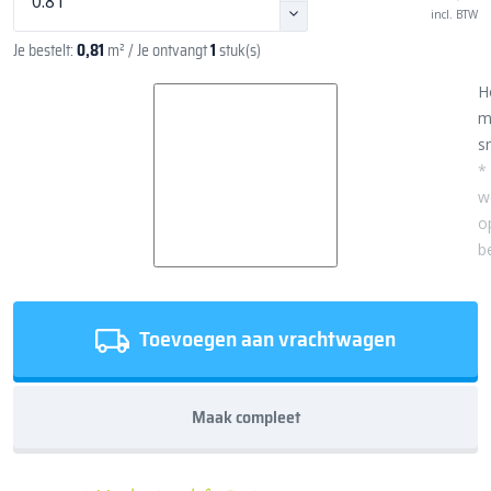
incl. BTW
Je bestelt:
0,81
m²
/ Je ontvangt
1
stuk(s)
H
m
sn
*
w
o
b
Toevoegen aan vrachtwagen
Maak compleet