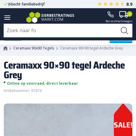
8.9
(H)echt familiebedrijf
Gegarandeerd A-kwaliteit
0
Bel ons
Vrachtwagen
Ceramaxx 90x90 tegel Ardeche
Grey
Ceramaxx 90x90 Tegels
Ceramaxx 90×90 tegel Ardeche Grey
Ceramaxx 90×90 tegel Ardeche
Grey
Online op voorraad, direct leverbaar
Artikelnummer: 91879
SALE!