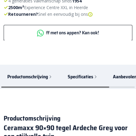
4 generaties vakmanschap sinds
1954
2500m²
Experience Centre XXL in Heerde
Retourneren?
Snel en eenvoudig bij ons
ff met ons appen? Kan ook!
Productomschrijving
Specificaties
Aanbevolen
Productomschrijving
Ceramaxx 90×90 tegel Ardeche Grey voor