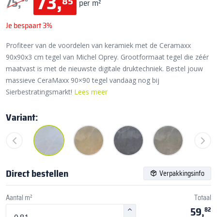
73,
85
75,
per m²
Je bespaart 3%
Profiteer van de voordelen van keramiek met de Ceramaxx
90x90x3 cm tegel van Michel Oprey. Grootformaat tegel die zéér
maatvast is met de nieuwste digitale druktechniek. Bestel jouw
massieve CeraMaxx 90×90 tegel vandaag nog bij
Sierbestratingsmarkt!
Lees meer
Variant:
Direct bestellen
Verpakkingsinfo
Aantal m²
Totaal
59,
82