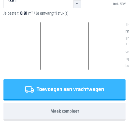
incl. BTW
Je bestelt:
0,81
m²
/ Je ontvangt
1
stuk(s)
H
m
sn
*
w
o
b
Toevoegen aan vrachtwagen
Maak compleet