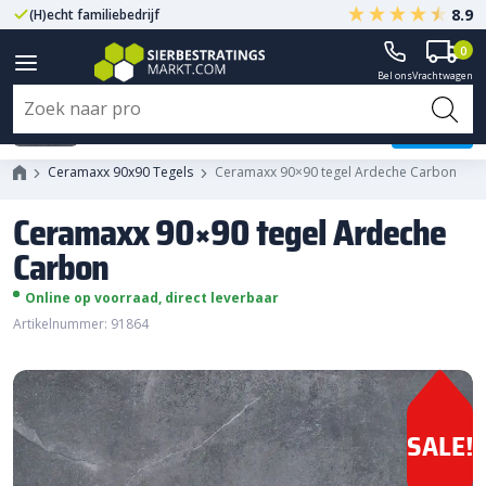
8.9
(H)echt familiebedrijf
Gegarandeerd A-kwaliteit
0
Bel ons
Vrachtwagen
Ceramaxx 90x90 tegel Ardeche
Carbon
Ceramaxx 90x90 Tegels
Ceramaxx 90×90 tegel Ardeche Carbon
Ceramaxx 90×90 tegel Ardeche
Carbon
Online op voorraad, direct leverbaar
Artikelnummer: 91864
SALE!