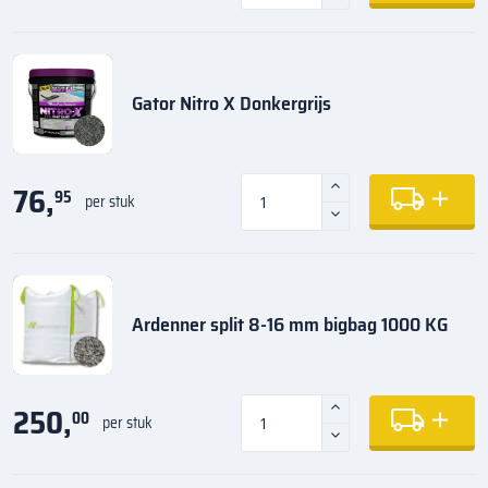
Gator Nitro X Donkergrijs
76,
95
per stuk
Ardenner split 8-16 mm bigbag 1000 KG
250,
00
per stuk