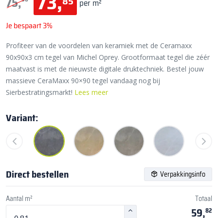
73,
85
75,
per m²
Je bespaart 3%
Profiteer van de voordelen van keramiek met de Ceramaxx
90x90x3 cm tegel van Michel Oprey. Grootformaat tegel die zéér
maatvast is met de nieuwste digitale druktechniek. Bestel jouw
massieve CeraMaxx 90×90 tegel vandaag nog bij
Sierbestratingsmarkt!
Lees meer
Variant:
Direct bestellen
Verpakkingsinfo
Aantal m²
Totaal
59,
82