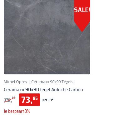
SALE!
Michel Oprey
|
Ceramaxx 90x90 Tegels
Ceramaxx 90x90 tegel Ardeche Carbon
73,
75,
85
90
per m²
Je bespaart 3%