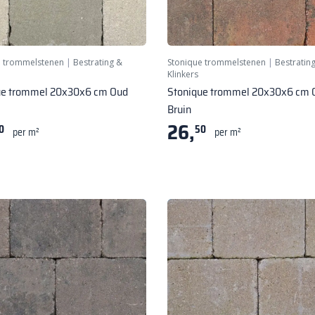
e trommelstenen
|
Bestrating &
Stonique trommelstenen
|
Bestratin
Klinkers
ue trommel 20x30x6 cm Oud
Stonique trommel 20x30x6 cm 
Bruin
26,
0
50
per m²
per m²