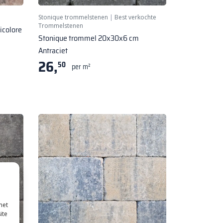
Stonique trommelstenen
|
Best verkochte
Trommelstenen
icolore
Stonique trommel 20x30x6 cm
Antraciet
26,
50
per m²
met
ite