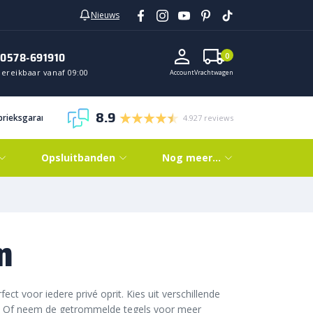
Nieuws
0578-691910
0
Bereikbaar vanaf 09:00
Account
Vrachtwagen
8.9
abrieksgarantie
4.927 reviews
Opsluitbanden
Nog meer…
m
t voor iedere privé oprit. Kies uit verschillende
s. Of neem de getrommelde tegels voor meer