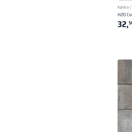
Kijlstra
H2O Co
32,
5