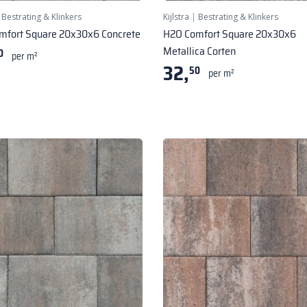
|
Bestrating & Klinkers
Kijlstra
|
Bestrating & Klinkers
mfort Square 20x30x6 Concrete
H2O Comfort Square 20x30x6
Metallica Corten
0
per m²
32,
50
per m²