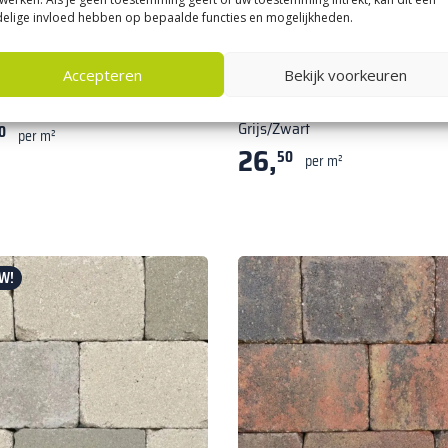
elige invloed hebben op bepaalde functies en mogelijkheden.
e trommelstenen
|
Bestrating &
Stonique trommelstenen
|
Best verk
Accepteren
Bekijk voorkeuren
Trommelstenen
ue trommel 20x30x6 cm Chelsea
Stonique trommel 20x30x6 cm
Grijs/Zwart
0
per m²
26,
50
per m²
W!