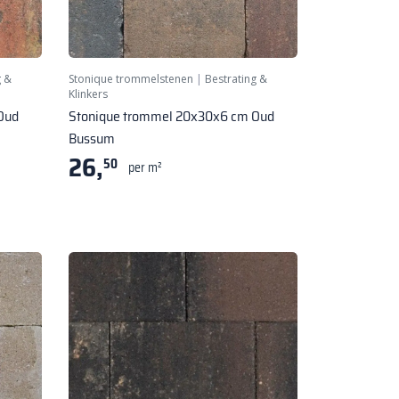
g &
Stonique trommelstenen
|
Bestrating &
Klinkers
Oud
Stonique trommel 20x30x6 cm Oud
Bussum
26,
50
per m²