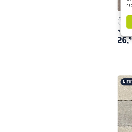
nad
Stoniqu
Klinkers
Stoniq
26,
5
NIEU