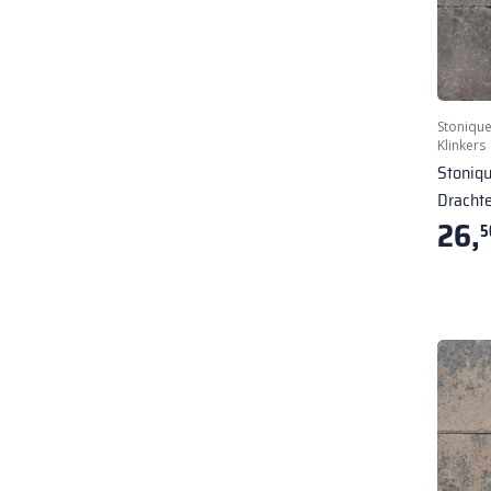
Stoniqu
Klinkers
Stoniq
Dracht
26,
5