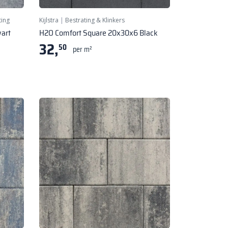
ting
Kijlstra
|
Bestrating & Klinkers
art
H2O Comfort Square 20x30x6 Black
32,
50
per m²