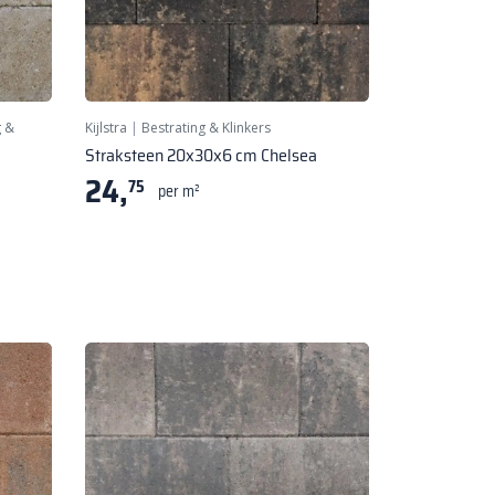
g &
Kijlstra
|
Bestrating & Klinkers
Straksteen 20x30x6 cm Chelsea
24,
75
per m²