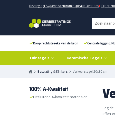
Bezorging
FAQ
Kenniscentrum
Inspiratie
Over ons
Experien
Koop rechtstreeks van de bron
Centrale ligging N
Tuintegels
Keramische Tegels
Bestrating & Klinkers
Verkeerstegel 20x30 cm
Ve
100% A-Kwaliteit
Uitsluitend A-kwaliteit materialen
Leg de 
effen e