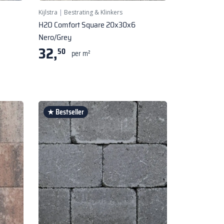
Kijlstra
|
Bestrating & Klinkers
H2O Comfort Square 20x30x6
Nero/Grey
32,
50
per m²
★ Bestseller