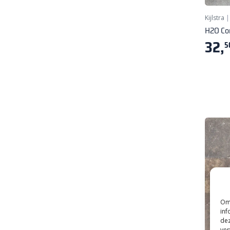
Kijlstra
H2O Co
32,
5
Om 
inf
dez
ver