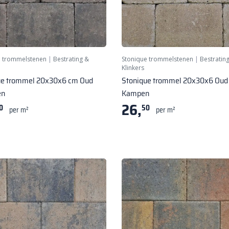
e trommelstenen
|
Bestrating &
Stonique trommelstenen
|
Bestratin
Klinkers
ue trommel 20x30x6 cm Oud
Stonique trommel 20x30x6 Oud
en
Kampen
26,
0
50
per m²
per m²