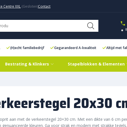
ce Centre XXL
Contact
L
(H)echt familiebedrijf
Gegarandeerd A-kwaliteit
Altijd met f
Bestrating & Klinkers
Stapelblokken & Elementen
rkeerstegel 20x30 c
oprit aan met de verkeerstegel 20×30 cm. Met een dikte van 6 cm perfec
n genuanceerde kleuren. Ga voor strak en modern met strakke tegel