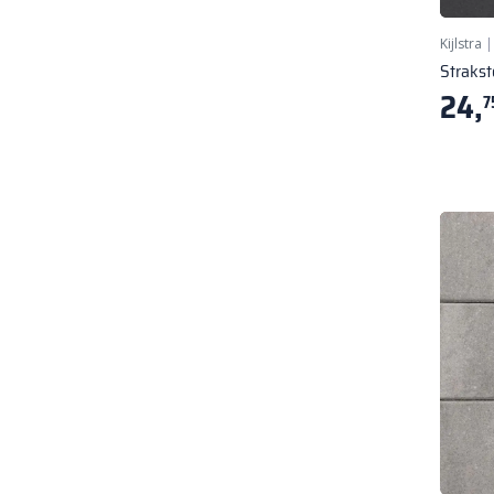
Kijlstra
Straks
24,
7