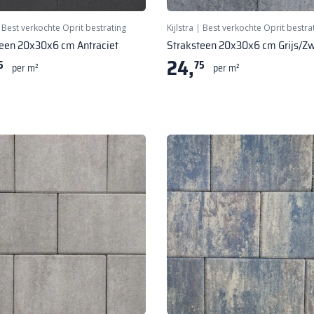
|
Best verkochte Oprit bestrating
Kijlstra
|
Best verkochte Oprit bestra
teen 20x30x6 cm Antraciet
Straksteen 20x30x6 cm Grijs/Zw
24,
5
75
per m²
per m²