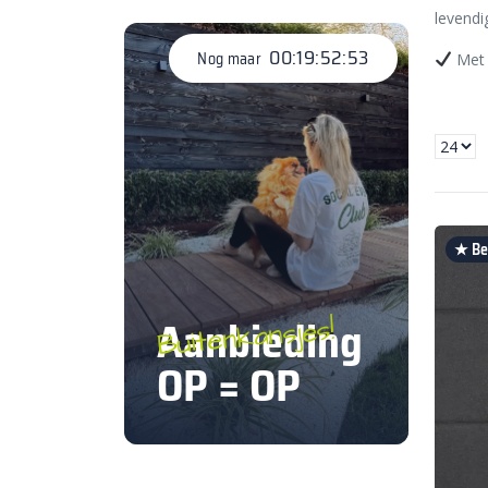
levendi
00:19:52:52
Nog maar
Met 
★ Bes
Aanbieding
Buitenkansjes!
OP = OP