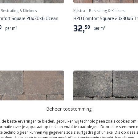
|
Bestrating & Klinkers
Kijlstra
|
Bestrating & Klinkers
mfort Square 20x30x6 Ocean
H2O Comfort Square 20x30x6 Tr
32,
0
50
per m²
per m²
Beheer toestemming
de beste ervaringen te bieden, gebruiken wij technologieën zoals cookies om
ormatie over je apparaat op te slaan en/of te raadplegen. Door in te stemmen 
e technologieën kunnen wij gegevens zoals surfgedrag of unieke ID's op deze s
werken. Als je geen toestemming geeft of uw toestemming intrekt, kan dit een