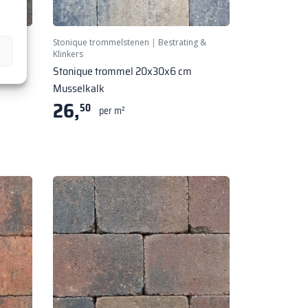
ochte
Stonique trommelstenen
|
Bestrating &
Klinkers
Stonique trommel 20x30x6 cm
Musselkalk
26,
50
per m²