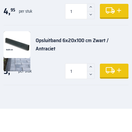
4,
95
per stuk
Opsluitband 6x20x100 cm Zwart /
Antraciet
5,
35
per stuk