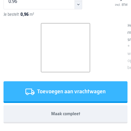
incl. BTW
Je bestelt:
0,96
m²
H
m
sn
*
w
o
b
Toevoegen aan vrachtwagen
Maak compleet