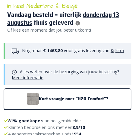
In heel Nederland & België
Vandaag besteld = uiterlijk
donderdag 13
augustus
thuis geleverd
Of kies een moment dat jou beter uitkomt!
Nog maar
€ 1468,80
voor gratis levering van
Kijlstra
Alles weten over de bezorging van jouw bestelling?
Meer informatie
Kort vraagje over "H2O Comfort"?
81% goedkoper
dan het gemiddelde
Klanten beoordelen ons met een
8,9/10
4 generaties vakmanschap sinds
1954