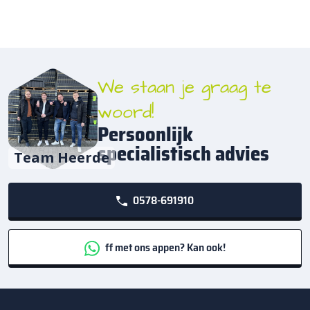
We staan je graag te
woord!
Persoonlijk
specialistisch advies
Team Heerde
0578-691910
ff met ons appen? Kan ook!