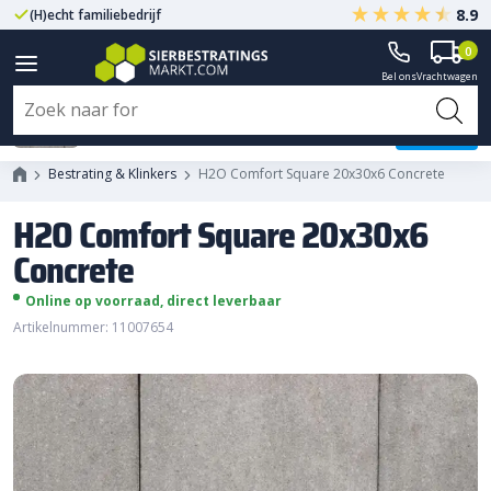
8.9
(H)echt familiebedrijf
Gegarandeerd A-kwaliteit
0
Bel ons
Vrachtwagen
H2O Comfort Square 20x30x6
Concrete
Bestrating & Klinkers
H2O Comfort Square 20x30x6 Concrete
H2O Comfort Square 20x30x6
Concrete
Online op voorraad, direct leverbaar
Artikelnummer: 11007654