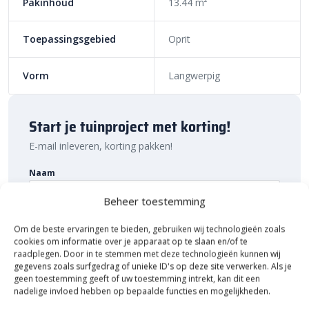
Pakinhoud
13.44 m²
Sierbestratingsmarkt.com: snelle levering
voor de beste prijs
Toepassingsgebied
Oprit
Bij Sierbestratingsmarkt.com bestel je de
H2O Comfort Square
Vorm
Langwerpig
20x30x6 stenen
eenvoudig online. Dankzij ons brede assortiment
en scherpe prijzen vind je altijd de juiste straatsteen voor jouw
project. Geef je tuin de uitstraling die het verdient met deze
Start je tuinproject met korting!
stijlvolle stenen.
E-mail inleveren, korting pakken!
Naam
Beheer toestemming
Om de beste ervaringen te bieden, gebruiken wij technologieën zoals
E-mailadres
cookies om informatie over je apparaat op te slaan en/of te
raadplegen. Door in te stemmen met deze technologieën kunnen wij
gegevens zoals surfgedrag of unieke ID's op deze site verwerken. Als je
geen toestemming geeft of uw toestemming intrekt, kan dit een
nadelige invloed hebben op bepaalde functies en mogelijkheden.