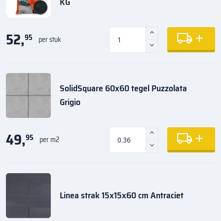
KG
52,
95
per stuk
SolidSquare 60x60 tegel Puzzolata
Grigio
49,
95
per m2
Linea strak 15x15x60 cm Antraciet