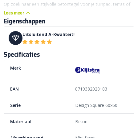
Op zoek naar een stijlvolle betontegel voor je tuinpad, terras of
andere licht belastbare bestrating? Dan is de Design Square
Lees meer
Eigenschappen
60x60x4 tegel Metallica Corten de perfecte oplossing. Het
populaire 60×60 cm formaat maakt deze tegel geschikt voor
zowel grote als kleine oppervlaktes. Voorzien van afstandhouders
Uitsluitend A-Kwaliteit!
die te strakke verwerking en randschade voorkomen. Daarnaast
heeft de tegel een mini facet. Dat wil zeggen dat de randen aan
Specificaties
de bovenzijde iets zijn afgerond. Dit zorgt voor een strak
eindresultaat van je tuinpad, terras of andere bestrating.
Merk
@bestratingsmarkt
Maak je tuin compleet met de Design Square van
EAN
8719382028183
Kijlstra Strak, stijlvol en onderhoudsvriendelijk!
Ontdek meer bij Sierbestratingsmarkt!
#tuininspiratie
Serie
Design Square 60x60
#bestrating
#kijlstra
#designsquare
#sierbestratingsmarkt
Materiaal
Beton
♬ origineel geluid – Bestratingsmarkt
Afwerking rand
Mini facet