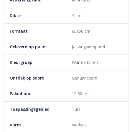
Design Square 60x60x4 tegel Metallica
Corten: onderhoud en comfort
Dikte
4 cm
De Design Square 60x60x4 tegel Metallica Corten is een
onderhoudsvriendelijke en comfortabele betontegel. Deze tegel
Formaat
60x60 cm
is namelijk voorzien van bescherming tegen vocht en vuil. Dit
betekent dat vuil minder aan het beton hecht, waardoor het
Geleverd op pallet
Ja, wegwerppallet
gemakkelijk te verwijderen is. Daarom is deze tegel
gemakkelijker schoon te maken dan een tegel van standaard
Kleurgroep
Warme tinten
beton. Daarnaast heeft de tegel een fijne toplaag. Dit betekent
dat de tegel van bovenaf verdicht is. Ook dit draagt bij aan de
Ontdek op soort
Genuanceerd
onderhoudsvriendelijkheid.
Verwerking Design Square 60x60x4 tegel
Pakinhoud
10.80 m²
Metallica Corten
Toepassingsgebied
Tuin
Deze tegel is gemakkelijk te verwerken. Hier heb je namelijk geen
speciale ondergrond voor nodig. Een geëgaliseerd zandbed is dan
ook voldoende. Dankzij de geïntegreerde afstandhouders leg je
Vorm
Vierkant
de tegels direct met de juist voeg. Dat wil zeggen met gelijke