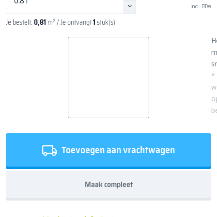
incl. BTW
Je bestelt:
0,81
m²
/ Je ontvangt
1
stuk(s)
H
m
sn
*
w
o
b
Toevoegen aan vrachtwagen
Maak compleet