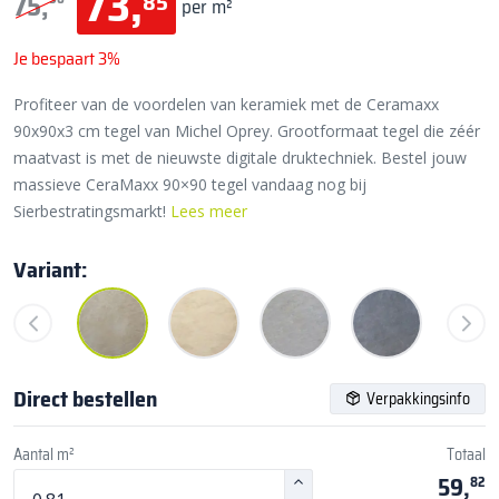
73,
85
75,
per m²
Je bespaart 3%
Profiteer van de voordelen van keramiek met de Ceramaxx
90x90x3 cm tegel van Michel Oprey. Grootformaat tegel die zéér
maatvast is met de nieuwste digitale druktechniek. Bestel jouw
massieve CeraMaxx 90×90 tegel vandaag nog bij
Sierbestratingsmarkt!
Lees meer
Variant:
Direct bestellen
Verpakkingsinfo
Aantal m²
Totaal
59,
82