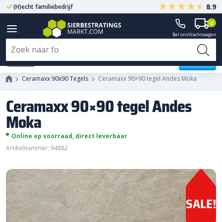
8.9
(H)echt familiebedrijf
Gegarandeerd A-kwaliteit
0
Bel ons
Vrachtwagen
Ceramaxx 90x90 tegel Andes
Moka
Ceramaxx 90x90 Tegels
Ceramaxx 90×90 tegel Andes Moka
Ceramaxx 90×90 tegel Andes
Moka
Online op voorraad, direct leverbaar
Artikelnummer: 94882
SALE!