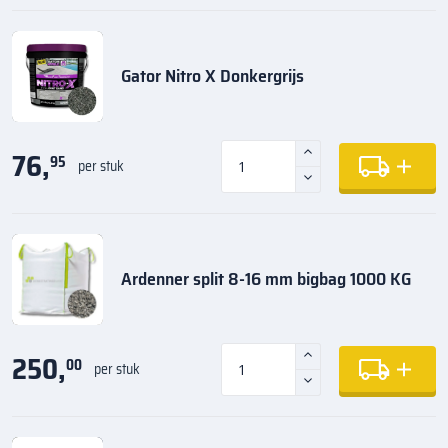
Gator Nitro X Donkergrijs
76,
95
per stuk
Ardenner split 8-16 mm bigbag 1000 KG
250,
00
per stuk