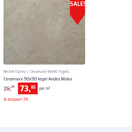
SALE!
Michel Oprey
|
Ceramaxx 90x90 Tegels
Ceramaxx 90x90 tegel Andes Moka
73,
75,
85
90
per m²
Je bespaart 3%