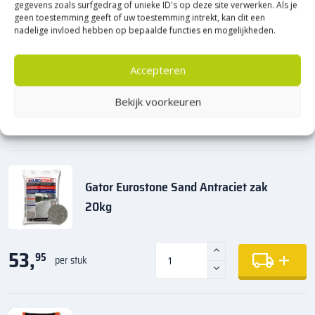
gegevens zoals surfgedrag of unieke ID's op deze site verwerken. Als je
geen toestemming geeft of uw toestemming intrekt, kan dit een
nadelige invloed hebben op bepaalde functies en mogelijkheden.
Accepteren
Maak jouw bestelling compleet
Bekijk voorkeuren
Producten die matchen bij dit product en benodigdheden
Gator Eurostone Sand Antraciet zak
20kg
53,
95
per stuk