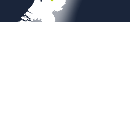
Veilig betalen
Copyright © 2026
Sierbestratingsmarkt.com
|
Sitemap
|
Weboplossing door
B&S Media Internetmarketing