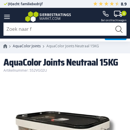
8.9
(H)echt familiebedrijf
Gegarandeerd A-kwaliteit
0
Bel ons
Vrachtwagen
AquaColor Joints Neutraal 15KG
AquaColor Joints
AquaColor Joints Neutraal 15KG
AquaColor Joints Neutraal 15KG
Artikelnummer: 552VG02U