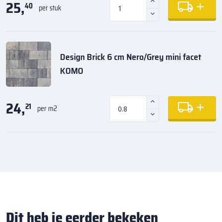
25,
40
per stuk
Design Brick 6 cm Nero/Grey mini facet
KOMO
24,
21
per m2
Dit heb je eerder bekeken