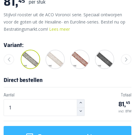
81,
45
per stuk
Stijlvol rooster uit de ACO Voronoï serie. Speciaal ontworpen
voor de goten uit de Hexaline- en Euroline-series. Bestel nu op
Bestratingsmarkt.com!
Lees meer
Variant:
Direct bestellen
Aantal
Totaal
81,
45
incl. BTW