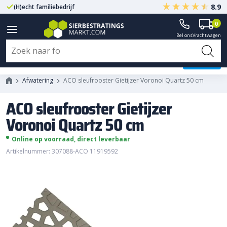
8.9
(H)echt familiebedrijf
Gegarandeerd A-kwaliteit
0
Bel ons
Vrachtwagen
ACO sleufrooster Gietijzer Voronoi
Quartz 50 cm
Afwatering
ACO sleufrooster Gietijzer Voronoi Quartz 50 cm
ACO sleufrooster Gietijzer
Voronoi Quartz 50 cm
Online op voorraad, direct leverbaar
Artikelnummer: 307088-ACO 11919592