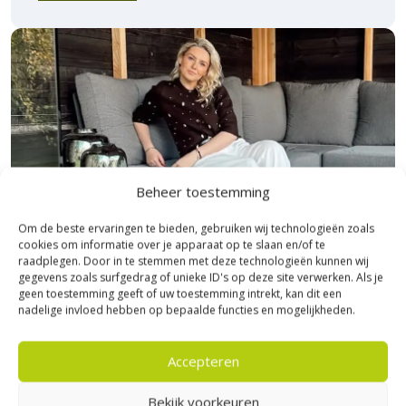
Beheer toestemming
Om de beste ervaringen te bieden, gebruiken wij technologieën zoals
cookies om informatie over je apparaat op te slaan en/of te
raadplegen. Door in te stemmen met deze technologieën kunnen wij
gegevens zoals surfgedrag of unieke ID's op deze site verwerken. Als je
geen toestemming geeft of uw toestemming intrekt, kan dit een
nadelige invloed hebben op bepaalde functies en mogelijkheden.
Bezoek Experience Centre XXL
Heerde!
Accepteren
Bijna het gehele Kijlstra assortiment vind je in het
Bekijk voorkeuren