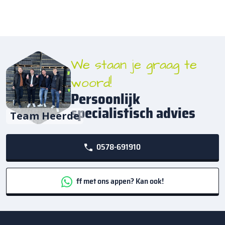
We staan je graag te
woord!
Persoonlijk
specialistisch advies
Team Heerde
0578-691910
ff met ons appen? Kan ook!