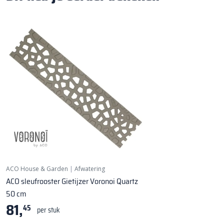
ACO House & Garden
|
Afwatering
ACO sleufrooster Gietijzer Voronoi Quartz
50 cm
81,
45
per stuk