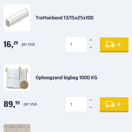
Trottoirband 13/15x25x100
16,
29
per stuk
Ophoogzand bigbag 1000 KG
89,
95
per stuk