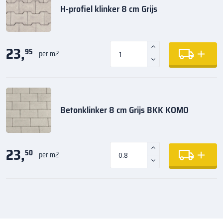
H-profiel klinker 8 cm Grijs
23,
95
per m2
Betonklinker 8 cm Grijs BKK KOMO
23,
50
per m2