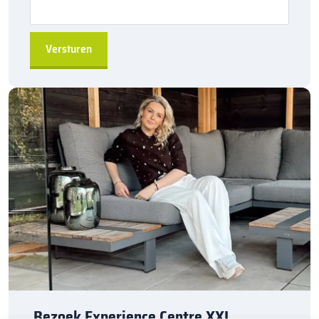
Eenvoudig te installeren
door de hol&dol verbinding
Direct leverbaar
, snel beschikbaar uit de fabriek
Geschikt voor diverse toepassingen
, van tuinen tot
grotere projecten
A-kwaliteit producten
, geleverd door Kijlstra B.V.
Bestel de
Kijlstra trottoirband 13/15×25 hoekstuk 90
via
sierbestratingsmarkt.com
en creëer een betrouwbare en
duurzame afscheiding voor uw bestratingsprojecten.
Bezoek Experience Centre XXL