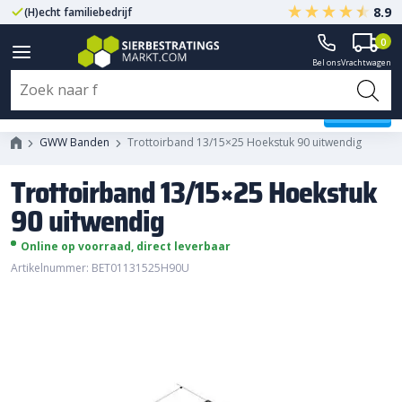
8.9
(H)echt familiebedrijf
Gegarandeerd A-kwaliteit
0
Bel ons
Vrachtwagen
Trottoirband 13/15x25 Hoekstuk
90 uitwendig
GWW Banden
Trottoirband 13/15×25 Hoekstuk 90 uitwendig
Trottoirband 13/15×25 Hoekstuk
90 uitwendig
Online op voorraad, direct leverbaar
Artikelnummer: BET01131525H90U