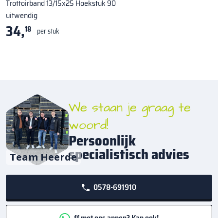
Trottoirband 13/15x25 Hoekstuk 90
uitwendig
34,
18
per stuk
We staan je graag te
woord!
Persoonlijk
specialistisch advies
Team Heerde
0578-691910
ff met ons appen? Kan ook!