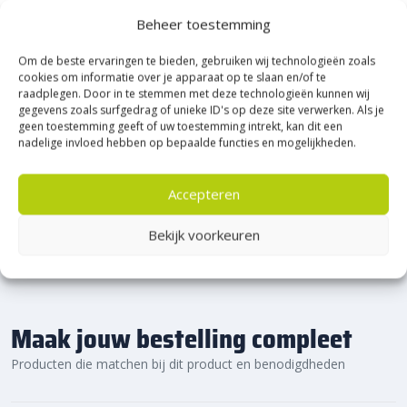
Heerde!
Beheer toestemming
Om de beste ervaringen te bieden, gebruiken wij technologieën zoals
Bijna het gehele Kijlstra assortiment vind je in het
cookies om informatie over je apparaat op te slaan en/of te
prachtige Heerde.
raadplegen. Door in te stemmen met deze technologieën kunnen wij
★ 2.500m² Experience Centre XXL in Heerde!
gegevens zoals surfgedrag of unieke ID's op deze site verwerken. Als je
geen toestemming geeft of uw toestemming intrekt, kan dit een
Kom gezellig langs!
nadelige invloed hebben op bepaalde functies en mogelijkheden.
Accepteren
Bekijk voorkeuren
Maak jouw bestelling compleet
Producten die matchen bij dit product en benodigdheden