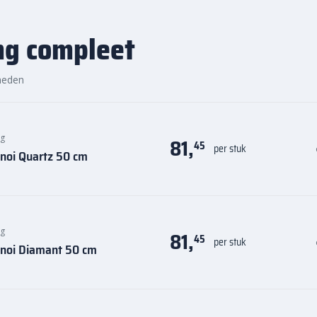
 nog. Ontdek de hoogwaardige
er Gietijzer Voronoi Corton 50 cm
ng compleet
heden
ng
81,
45
per stuk
onoi Quartz 50 cm
ng
81,
45
per stuk
ronoi Diamant 50 cm