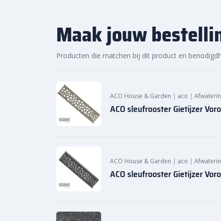
slag met jouw tuinproject. Bestel daarom vandaag
kwaliteit en voordelige prijs van de ACO sleufroost
Maak jouw bestelli
bij Sierbestratingsmarkt.com.
Producten die matchen bij dit product en benodigd
ACO House & Garden
|
aco
|
Afwateri
ACO sleufrooster Gietijzer Vor
ACO House & Garden
|
aco
|
Afwateri
ACO sleufrooster Gietijzer Vo