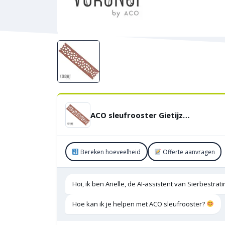
ACO sleufrooster Gietijzer Voronoi Corton 50 cm
Bereken hoeveelheid
Offerte aanvragen
Hoi, ik ben Arielle, de AI-assistent van Sierbestra
Hoe kan ik je helpen met ACO sleufrooster?