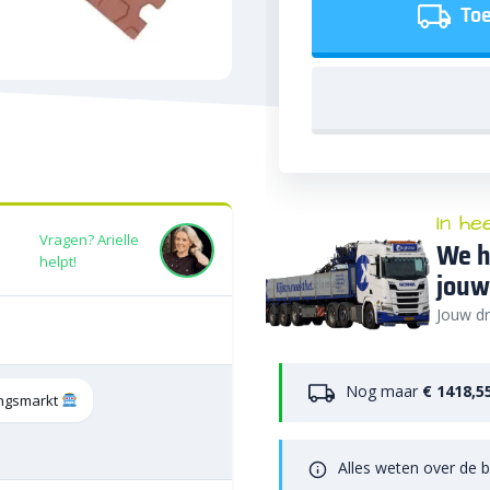
Toe
In he
Vragen? Arielle
We h
helpt!
jouw
Jouw dr
Nog maar
€ 1418,5
tingsmarkt
Alles weten over de b