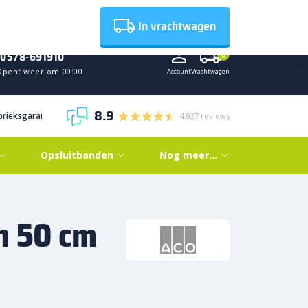
Nieuws
In vrachtwagen
0578-691910
0
Opent weer om 09:00
Account
Vrachtwagen
8.9
abrieksgarantie
4.927 reviews
Opsluitbanden
Nog meer…
on 50 cm