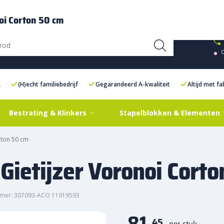
ce Centre XXL
Contact
oi Corton 50 cm
L
(H)echt familiebedrijf
Gegarandeerd A-kwaliteit
Altijd met f
Bestrating & Klinkers
Stapelblokken & Elementen
rton 50 cm
Gietijzer Voronoi Cort
mmer: 307093-ACO 11919593
81,
45
per stuk