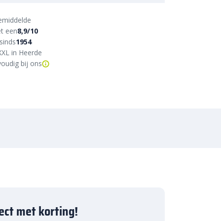
emiddelde
t een
8,9/10
sinds
1954
XXL in Heerde
oudig bij ons
ject met korting!