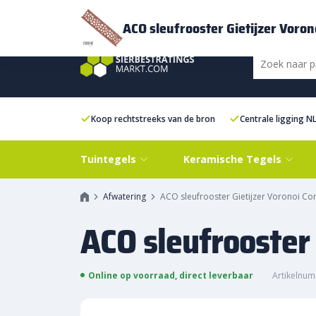
Bezorging
FAQ
Kenniscentrum
Inspiratie
Over ons
Experien
ACO sleufrooster Gietijzer Voron
Koop rechtstreeks van de bron
Centrale ligging N
Tuintegels
Keramische Tegels
Afwatering
ACO sleufrooster Gietijzer Voronoi Co
ACO sleufrooster 
Online op voorraad, direct leverbaar
Artikelnu