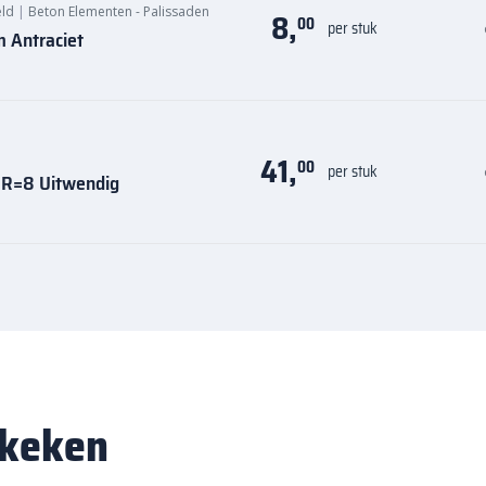
eld
|
Beton Elementen - Palissaden
8,
00
per stuk
 Antraciet
41,
00
per stuk
 R=8 Uitwendig
ekeken