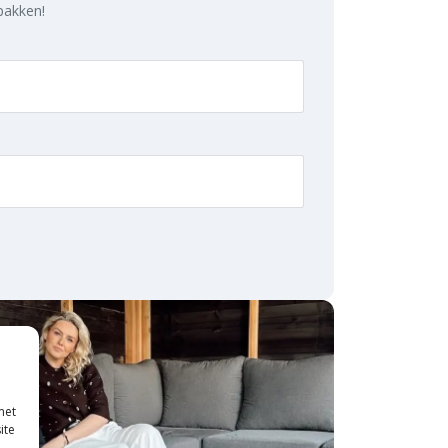
 pakken!
met
ite