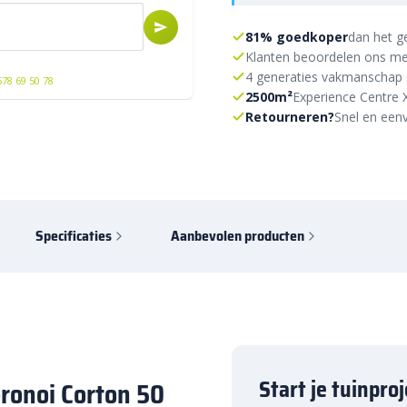
81% goedkoper
dan het g
Klanten beoordelen ons me
4 generaties vakmanschap 
578 69 50 78
2500m²
Experience Centre 
Retourneren?
Snel en eenv
Specificaties
Aanbevolen producten
Start je tuinpro
oronoi Corton 50