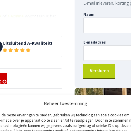
E-mail inleveren, korting
Naam
e
of
Hexaline
goot? Dan is het
ideale oplossing. Het rooster is
ze serie is geïnspireerd op
rganische uitstraling. Dankzij
E-mailadres
Uitsluitend A-Kwaliteit!
en met andere gootelementen.
 praktische én stijlvolle
is het advies om geen verzinkt
deze daken agressieve stoffen als
-cm
Beheer toestemming
er. Dit materiaal staat bekend
et is daarom de perfecte
de beste ervaringen te bieden, gebruiken wij technologieën zoals cookies om
ormatie over je apparaat op te slaan en/of te raadplegen. Door in te stemmen 
ign zorgt voor een tijdloze, luxe
e technologieën kunnen wij gegevens zoals surfgedrag of unieke ID's op deze s
stof
oorten bestrating. Denk
werken. Als je geen toestemming geeft of uw toestemming intrekt, kan dit een