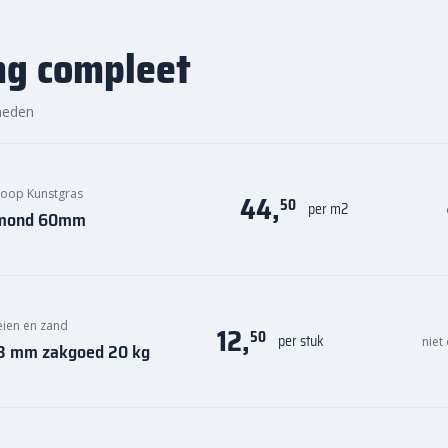
ng compleet
heden
oop Kunstgras
44,
50
per m2
iamond 60mm
keien en zand
12,
50
per stuk
niet
0,8 mm zakgoed 20 kg