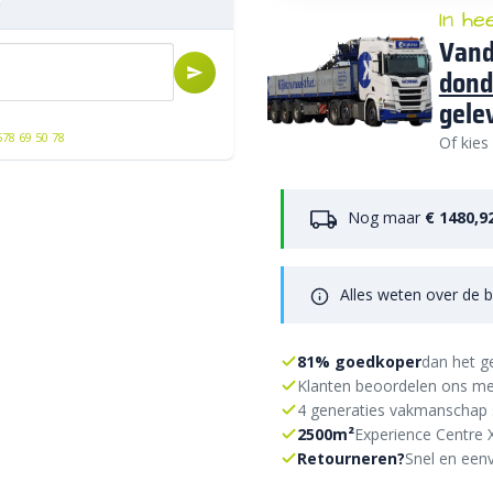
In he
Vand
dond
gele
578 69 50 78
Of kies
Nog maar
€ 1480,9
Alles weten over de b
81% goedkoper
dan het g
Klanten beoordelen ons me
4 generaties vakmanschap 
2500m²
Experience Centre 
Retourneren?
Snel en eenv