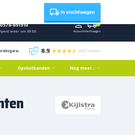
Nieuws
In vrachtwagen
0578-691910
0
Opent weer om 09:00
Account
Vrachtwagen
8.9
abrieksgarantie
4.927 reviews
Opsluitbanden
Nog meer…
hten