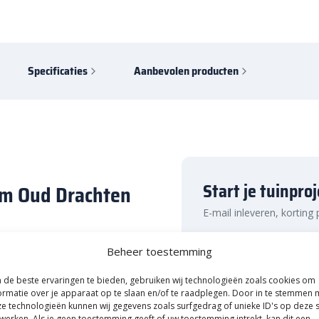
Specificaties
Aanbevolen producten
Start je tuinpro
cm Oud Drachten
E-mail inleveren, korting
Naam
n oprit? Dan is de Waalformaat
Beheer toestemming
ssing. Deze steen uit de
 randen. Dit zorgt voor een
de beste ervaringen te bieden, gebruiken wij technologieën zoals cookies om
ormatie over je apparaat op te slaan en/of te raadplegen. Door in te stemmen 
lkaar kunnen worden verwerkt.
e technologieën kunnen wij gegevens zoals surfgedrag of unieke ID's op deze s
E-mailadres
Uitsluitend A-Kwaliteit!
rbanden worden verwerkt. Niet
werken. Als je geen toestemming geeft of uw toestemming intrekt, kan dit een