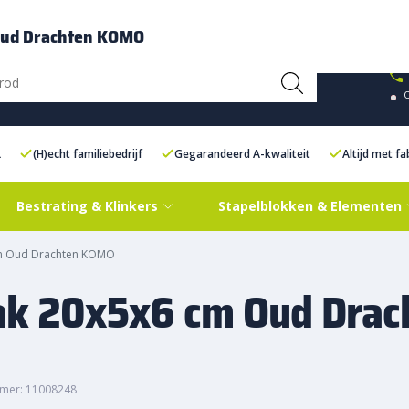
ce Centre XXL
Contact
Oud Drachten KOMO
L
(H)echt familiebedrijf
Gegarandeerd A-kwaliteit
Altijd met f
Bestrating & Klinkers
Stapelblokken & Elementen
cm Oud Drachten KOMO
ak 20x5x6 cm Oud Drac
mer: 11008248