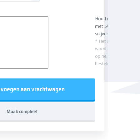
Houd rekening
met 5%
snijverlies
* Het aantal m²
wordt afgerond
op hele
besteleenheden.
voegen aan vrachtwagen
Maak compleet