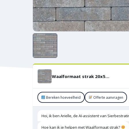
Waalformaat strak 20x5x6 cm Oud Drachten KOMO
Bereken hoeveelheid
Offerte aanvragen
Hoi, ik ben Arielle, de AI-assistent van Sierbestra
Hoe kan ik je helpen met Waalformaat strak?