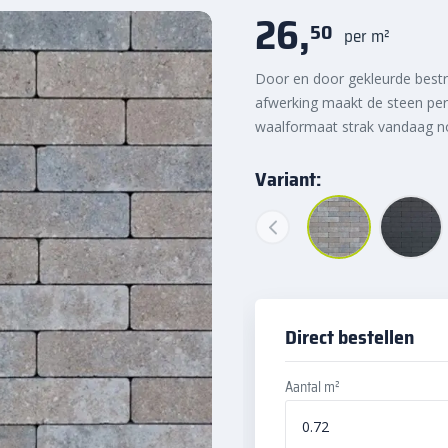
26,
50
per m²
Door en door gekleurde bestra
afwerking maakt de steen perf
waalformaat strak vandaag no
Variant:
Direct bestellen
Aantal m²