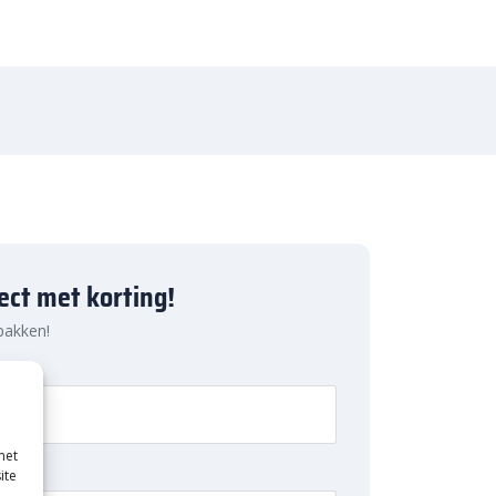
ject met korting!
 pakken!
met
ite