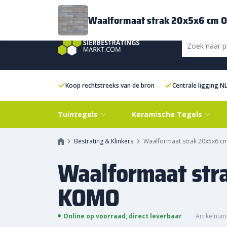
Bezorging
FAQ
Kenniscentrum
Inspiratie
Over ons
Experien
Waalformaat strak 20x5x6 cm 
Koop rechtstreeks van de bron
Centrale ligging N
Tuintegels
Keramische Tegels
Bestrating & Klinkers
Waalformaat strak 20x5x6 
Waalformaat str
KOMO
Online op voorraad, direct leverbaar
Artikelnum