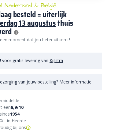
el Nederland & België
aag besteld = uiterlijk
erdag 13 augustus
thuis
verd
 een moment dat jou beter uitkomt!
2
voor gratis levering van
Kijlstra
ezorging van jouw bestelling?
Meer informatie
emiddelde
t een
8,9/10
sinds
1954
XXL in Heerde
oudig bij ons