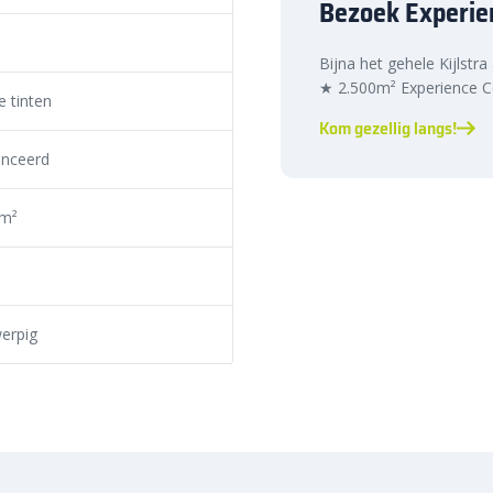
Bezoek Experie
ijk om extra versteviging. Ga je
grind of menggranulaat aan de
Bijna het gehele Kijlstra
houders, zodat je deze
★ 2.500m² Experience Ce
kt. Dit verzekert een strak
 tinten
trakke en stevige afwerking,
Kom gezellig langs!
 geheel op met
opsluitbanden
om
nceerd
je nog jarenlang van strakke
 m²
elle levering
maat strak 20x5x6 cm Oud
erpig
de assortiment en scherpe
w project. Ontdek de hoogwaardige
erbestratingsmarkt.com.