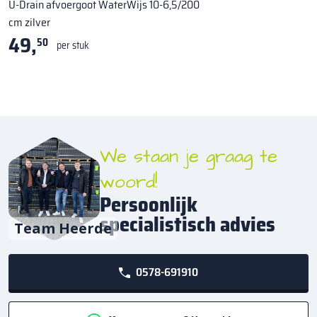
U-Drain afvoergoot WaterWijs 10-6,5/200
cm zilver
49,
50
per stuk
We staan je graag te
woord!
Persoonlijk
specialistisch advies
Team Heerde
0578-691910