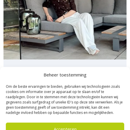
Sierbestratingsmarkt.com.
Bezoek Experience Centre XXL
Beheer toestemming
Heerde!
Om de beste ervaringen te bieden, gebruiken wij technologieën zoals
cookies om informatie over je apparaat op te slaan en/of te
Bijna het gehele Kijlstra assortiment vind je in het
raadplegen. Door in te stemmen met deze technologieën kunnen wij
prachtige Heerde.
gegevens zoals surfgedrag of unieke ID's op deze site verwerken. Als je
★ 2.500m² Experience Centre XXL in Heerde!
geen toestemming geeft of uw toestemming intrekt, kan dit een
nadelige invloed hebben op bepaalde functies en mogelijkheden.
Kom gezellig langs!
Accepteren