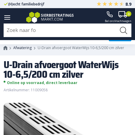
8.9
(H)echt familiebedrijf
Gegarandeerd A-kwaliteit
0
Bel ons
Vrachtwagen
U-Drain afvoergoot WaterWijs 10-
6,5/200 cm zilver
Afwatering
U-Drain afvoergoot WaterWijs 10-6,5/200 cm zilver
U-Drain afvoergoot WaterWijs
10-6,5/200 cm zilver
Online op voorraad, direct leverbaar
Artikelnummer: 11009058