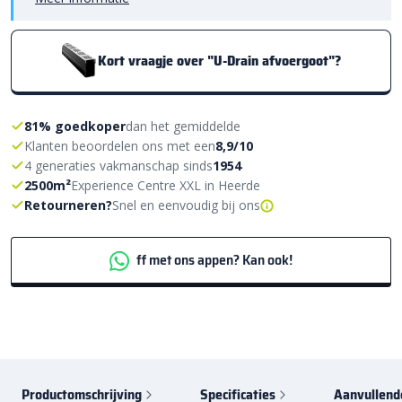
Kort vraagje over "U-Drain afvoergoot"?
81% goedkoper
dan het gemiddelde
Klanten beoordelen ons met een
8,9/10
4 generaties vakmanschap sinds
1954
2500m²
Experience Centre XXL in Heerde
Retourneren?
Snel en eenvoudig bij ons
ff met ons appen? Kan ook!
Productomschrijving
Specificaties
Aanvullend