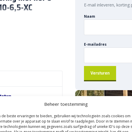
10-6,5-XC
E-mail inleveren, korting
Naam
 om meerdere goten te
 10-6,5-XC koppelstuk precies
ikkeld om U-Drain goten met
E-mailadres
ijk zichtbaar te zijn. Zo blijft de
es uit.
oergoot van 6,5 cm breed en 10
oersysteem. Daarnaast blijft de
ging voor een goed doordachte
ot koppelstuk
Beheer toestemming
82030575
de beste ervaringen te bieden, gebruiken wij technologieën zoals cookies om
ormatie over je apparaat op te slaan en/of te raadplegen. Door in te stemmen 
m eenvoudig te monteren in
e technologieën kunnen wij gegevens zoals surfgedrag of unieke ID's op deze s
het koppelstuk tussen twee
werken. Als je geen toestemming geeft of uw toestemming intrekt, kan dit een