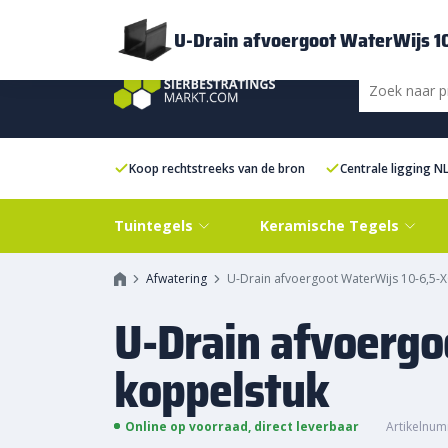
Bezorging
FAQ
Kenniscentrum
Inspiratie
Over ons
Experien
U-Drain afvoergoot WaterWijs 1
Koop rechtstreeks van de bron
Centrale ligging N
Tuintegels
Keramische Tegels
Afwatering
U-Drain afvoergoot WaterWijs 10-6,5-
U-Drain afvoergo
koppelstuk
Online op voorraad, direct leverbaar
Artikelnum