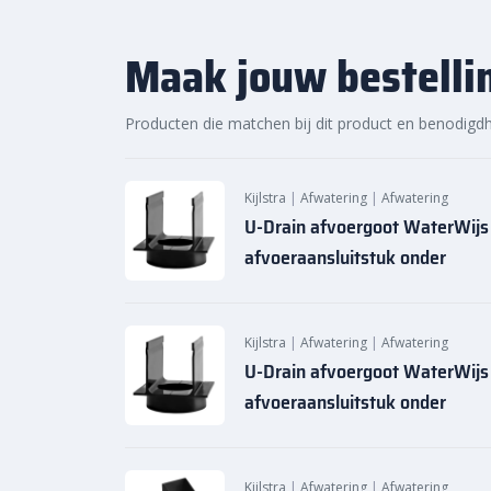
voor de beste prijs
Maak jouw bestelli
Bij Sierbestratingsmarkt.com bestel je
U-Drain
gote
online. Dankzij ons brede assortiment en scherpe prij
onderdelen voor jouw afwateringssysteem. Ontdek 
Producten die matchen bij dit product en benodigd
snelle levering van Sierbestratingsmarkt.com.
Kijlstra
|
Afwatering
|
Afwatering
U-Drain afvoergoot WaterWijs
afvoeraansluitstuk onder
Kijlstra
|
Afwatering
|
Afwatering
U-Drain afvoergoot WaterWij
afvoeraansluitstuk onder
Kijlstra
|
Afwatering
|
Afwatering