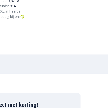
t een
8,9/10
sinds
1954
XXL in Heerde
oudig bij ons
ject met korting!