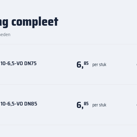
ng compleet
n en accessoires eenvoudig
zen vind je altijd de juiste
de kwaliteit, het gemak en de
heden
6,
 10-6,5-VO DN75
85
per stuk
6,
s 10-6,5-VO DN85
85
per stuk