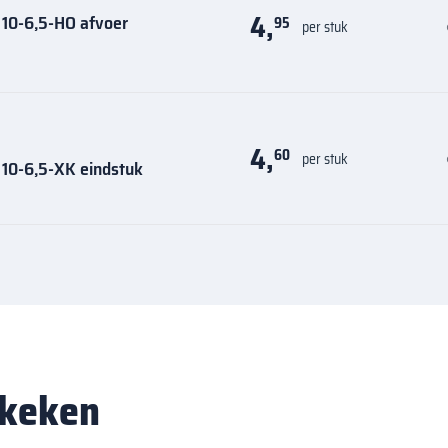
4,
 10-6,5-HO afvoer
95
per stuk
4,
60
per stuk
 10-6,5-XK eindstuk
ekeken