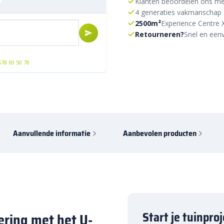
Klanten beoordelen ons me
4 generaties vakmanschap 
2500m²
Experience Centre 
Retourneren?
Snel en eenv
578 69 50 78
Aanvullende informatie
Aanbevolen producten
Start je tuinpro
ering met het U-