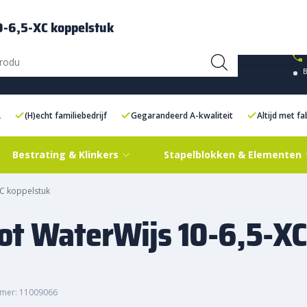
ce Centre XXL
Contact
0-6,5-XC koppelstuk
L
(H)echt familiebedrijf
Gegarandeerd A-kwaliteit
Altijd met f
Bestrating & Klinkers
Stapelblokken & Elementen
XC koppelstuk
ot WaterWijs 10-6,5-XC
mer: 11009066