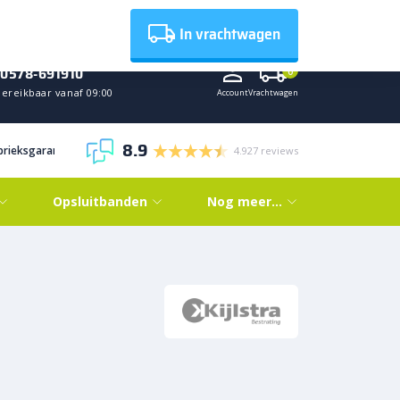
Nieuws
In vrachtwagen
0578-691910
0
Bereikbaar vanaf 09:00
Account
Vrachtwagen
8.9
abrieksgarantie
4.927 reviews
Opsluitbanden
Nog meer…