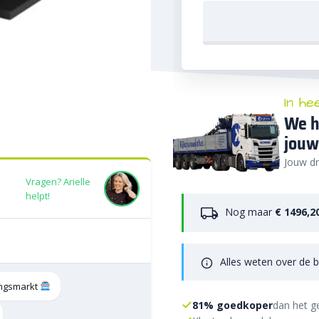
In he
We h
jouw
Jouw dr
Vragen? Arielle
helpt!
Nog maar
€ 1496,2
Alles weten over de b
tingsmarkt
81% goedkoper
dan het g