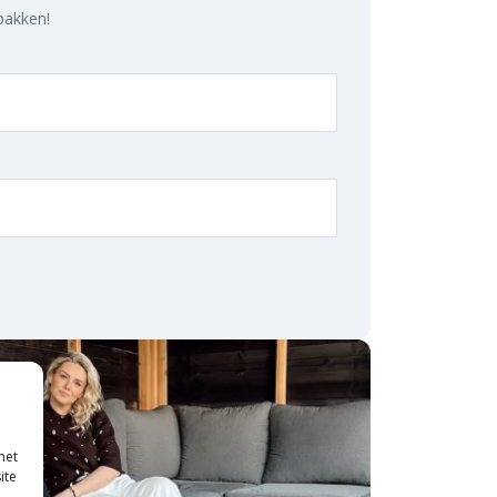
 pakken!
met
ite