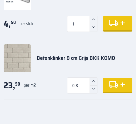
4,
50
per stuk
Betonklinker 8 cm Grijs BKK KOMO
23,
50
per m2