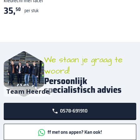
kleurecht met facet
35,
50
per stuk
We staan je graag te
woord!
Persoonlijk
specialistisch advies
Team Heerde
0578-691910
ff met ons appen? Kan ook!