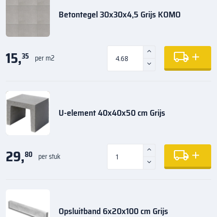
Betontegel 30x30x4,5 Grijs KOMO
15,
35
per m2
U-element 40x40x50 cm Grijs
29,
80
per stuk
Opsluitband 6x20x100 cm Grijs