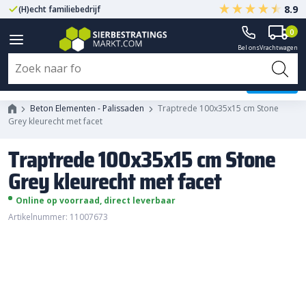
8.9
(H)echt familiebedrijf
Gegarandeerd A-kwaliteit
0
Bel ons
Vrachtwagen
Traptrede 100x35x15 cm Stone
Grey kleurecht met facet
Beton Elementen - Palissaden
Traptrede 100x35x15 cm Stone
Grey kleurecht met facet
Traptrede 100x35x15 cm Stone
Grey kleurecht met facet
Online op voorraad, direct leverbaar
Artikelnummer: 11007673