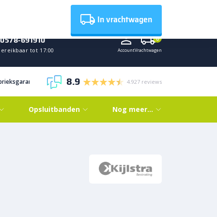
Nieuws
In vrachtwagen
0578-691910
0
ereikbaar tot 17:00
Account
Vrachtwagen
8.9
abrieksgarantie
4.927 reviews
Opsluitbanden
Nog meer…