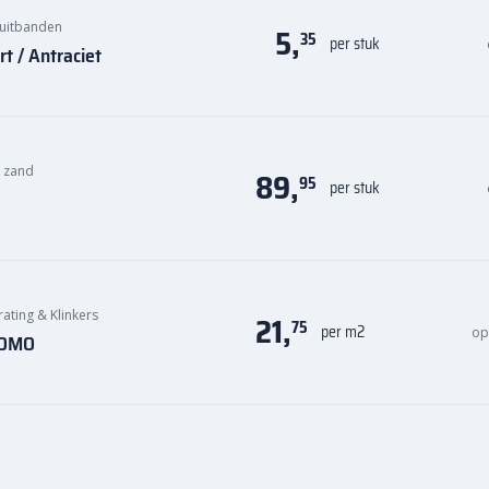
uitbanden
5,
35
per stuk
 / Antraciet
n zand
89,
95
per stuk
rating & Klinkers
21,
75
per m2
op
KOMO