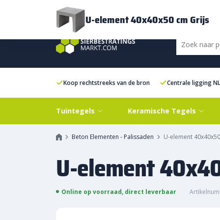
Bezorging
FAQ
Kenniscentrum
Inspiratie
Over ons
Experien
U-element 40x40x50 cm Grijs
Koop rechtstreeks van de bron
Centrale ligging N
Tuintegels
Keramische Tegels
Beton Elementen - Palissaden
U-element 40x40x50
U-element 40x40
Online op voorraad, direct leverbaar
Artikelnum