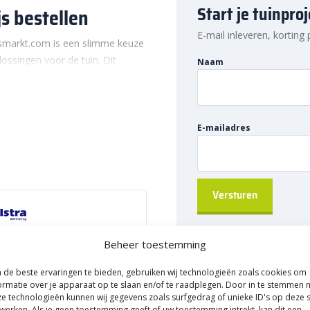
Start je tuinpro
s bestellen
E-mail inleveren, korting
gsmarkt.com is een slimme keuze
lossingen voor de tuin. Dit
Naam
toepassingen, zoals het creëren
ruimtes of zelfs buitenkeukens.
beton gaat het U element
n eenvoudig online en profiteer
E-mailadres
 voor veelzijdig
lijkheden in de tuin, zodat je
 wilt maken voor extra groen, op
Beheer toestemming
r, of een buitenkeuken wilt
82211561
lemaal. Door de stapelbare
de beste ervaringen te bieden, gebruiken wij technologieën zoals cookies om
ormatie over je apparaat op te slaan en/of te raadplegen. Door in te stemmen 
envoudig hoogteverschillen in de
menten
e technologieën kunnen wij gegevens zoals surfgedrag of unieke ID's op deze s
l, maar ook veelzijdig voor
werken. Als je geen toestemming geeft of uw toestemming intrekt, kan dit een