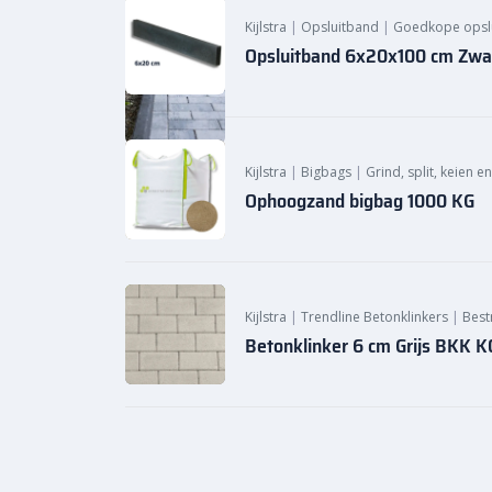
Kijlstra
|
Opsluitband
|
Goedkope opsl
Opsluitband 6x20x100 cm Zwart
Kijlstra
|
Bigbags
|
Grind, split, keien e
Ophoogzand bigbag 1000 KG
Kijlstra
|
Trendline Betonklinkers
|
Best
Betonklinker 6 cm Grijs BKK 