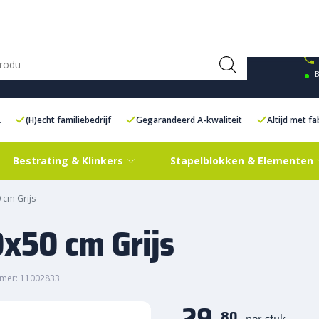
ce Centre XXL
Contact
B
L
(H)echt familiebedrijf
Gegarandeerd A-kwaliteit
Altijd met f
Bestrating & Klinkers
Stapelblokken & Elementen
 cm Grijs
x50 cm Grijs
mer: 11002833
29,
80
per stuk