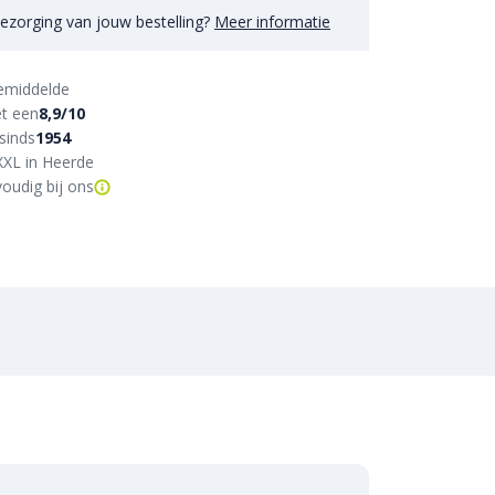
ezorging van jouw bestelling?
Meer informatie
emiddelde
t een
8,9/10
sinds
1954
XXL in Heerde
oudig bij ons