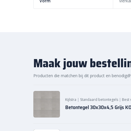
Vorm
Vierka
voor jouw project. Ontdek de hoogwaardige kwaliteit
levering bij Sierbestratingsmarkt.com.
Maak jouw bestelli
Producten die matchen bij dit product en benodigd
Kijlstra
|
Standaard betontegels
|
Best 
Betontegel 30x30x4,5 Grijs 