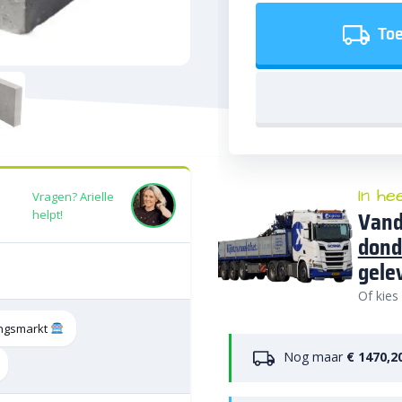
Toe
In he
Vragen? Arielle
Vand
helpt!
dond
gele
Of kies
tingsmarkt
Nog maar
€ 1470,2