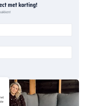
ject met korting!
 pakken!
met
ite