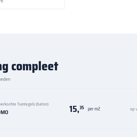
nt
, voordelige prijs en snelle
ng compleet
heden
verkochte Tuintegels (beton)
15,
35
per m2
op 
KOMO