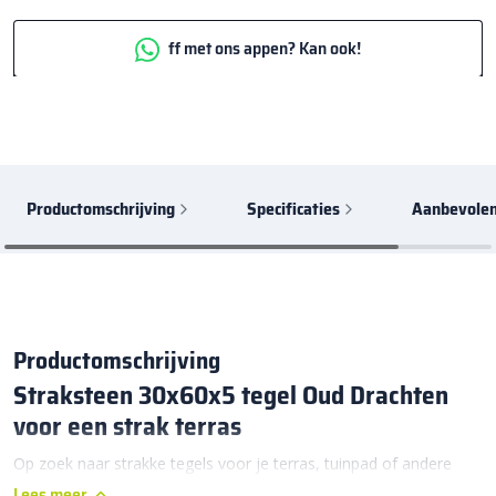
ff met ons appen? Kan ook!
Productomschrijving
Specificaties
Aanbevolen
Productomschrijving
Straksteen 30x60x5 tegel Oud Drachten
voor een strak terras
Op zoek naar strakke tegels voor je terras, tuinpad of andere
licht belastbare bestrating? Dan is de Straksteen 30x60x5 tegel
Lees meer