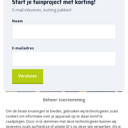
Start je tuinproject met korting!
project. Ontdek de hoogwaardige kwaliteit, voordelige prijs en
snelle levering van Sierbestratingsmarkt.com.
E-mail inleveren, korting pakken!
Naam
E-mailadres
Beheer toestemming
Om de beste ervaringen te bieden, gebruiken wij technologieën zoals
cookies om informatie over je apparaat op te slaan en/of te
raadplegen. Door in te stemmen met deze technologieën kunnen wij
gegevens zoals surfgedrag of unieke ID's op deze site verwerken. Als je