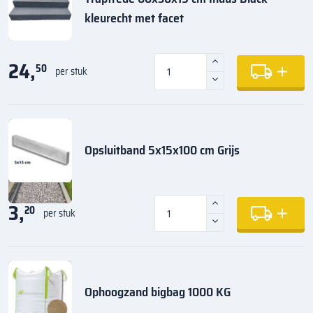
kleurecht met facet
24,
50
per stuk
Opsluitband 5x15x100 cm Grijs
3,
20
per stuk
Ophoogzand bigbag 1000 KG