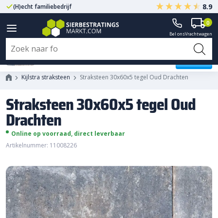
8.9
(H)echt familiebedrijf
Gegarandeerd A-kwaliteit
0
Bel ons
Vrachtwagen
Straksteen 30x60x5 tegel Oud
Drachten
Kijlstra straksteen
Straksteen 30x60x5 tegel Oud Drachten
Straksteen 30x60x5 tegel Oud
Drachten
Online op voorraad, direct leverbaar
Artikelnummer: 11008226