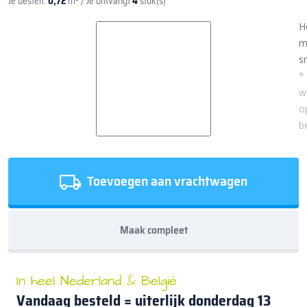
Je bestelt:
0,72
m²
/ Je ontvangt
4
stuk(s)
H
m
sn
*
w
o
b
Toevoegen aan vrachtwagen
Maak compleet
In heel Nederland & België
Vandaag besteld = uiterlijk
donderdag 13