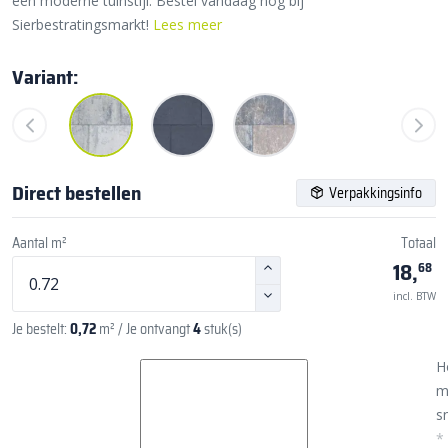
een moderne tuinstijl. Bestel vandaag nog bij
Sierbestratingsmarkt!
Lees meer
Variant:
Direct bestellen
Verpakkingsinfo
Aantal m²
Totaal
18,
68
incl. BTW
Je bestelt:
0,72
m²
/ Je ontvangt
4
stuk(s)
H
m
sn
*