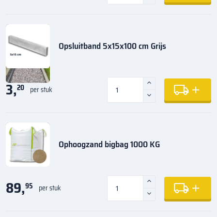
Opsluitband 5x15x100 cm Grijs
3,
20
per stuk
Ophoogzand bigbag 1000 KG
89,
95
per stuk