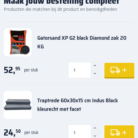
Maak jouw bestelling compleet
Producten die matchen bij dit product en benodigdheden
Gatorsand XP G2 black Diamond zak 20
KG
52,
95
per stuk
Traptrede 60x30x15 cm Indus Black
kleurecht met facet
24,
50
per stuk