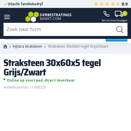
8.9
(H)echt familiebedrijf
Gegarandeerd A-kwaliteit
0
Bel ons
Vrachtwagen
Straksteen 30x60x5 tegel
Grijs/Zwart
Kijlstra straksteen
Straksteen 30x60x5 tegel Grijs/Zwart
Straksteen 30x60x5 tegel
Grijs/Zwart
Online op voorraad, direct leverbaar
Artikelnummer: 11008225