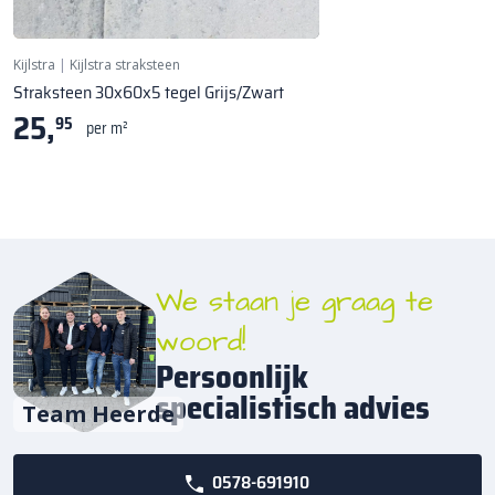
Kijlstra
|
Kijlstra straksteen
Straksteen 30x60x5 tegel Grijs/Zwart
25,
95
per m²
We staan je graag te
woord!
Persoonlijk
specialistisch advies
Team Heerde
0578-691910