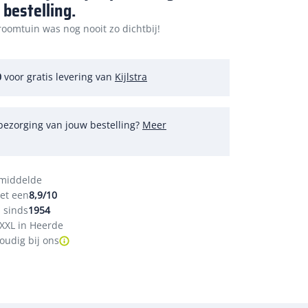
 bestelling.
oomtuin was nog nooit zo dichtbij!
0
voor gratis levering van
Kijlstra
bezorging van jouw bestelling?
Meer
emiddelde
et een
8,9/10
 sinds
1954
XXL in Heerde
oudig bij ons