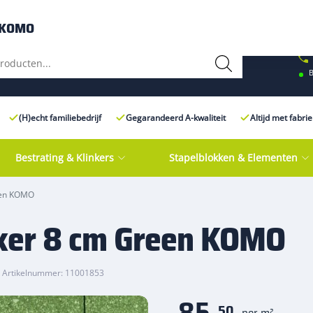
e Centre XXL
Contact
n KOMO
B
(H)echt familiebedrijf
Gegarandeerd A-kwaliteit
Altijd met fabri
Bestrating & Klinkers
Stapelblokken & Elementen
reen KOMO
nker 8 cm Green KOMO
Artikelnummer: 11001853
85,
50
per m²