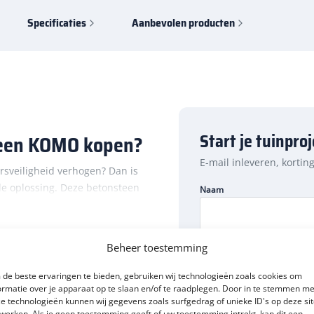
Specificaties
Aanbevolen producten
Start je tuinpro
reen KOMO kopen?
E-mail inleveren, kortin
rsveiligheid verhogen? Dan is
le oplossing. Deze betonsteen
Naam
ebruik. Denk bijvoorbeeld aan
 en parkeerterreinen. Verwerk
 ervoor dat het gewicht van
Beheer toestemming
van een facetrand. Dat betekent
E-mailadres
Uitsluitend A-Kwaliteit!
er dan ze zijn, waardoor
de beste ervaringen te bieden, gebruiken wij technologieën zoals cookies om
ormatie over je apparaat op te slaan en/of te raadplegen. Door in te stemmen me
e technologieën kunnen wij gegevens zoals surfgedrag of unieke ID's op deze si
werken. Als je geen toestemming geeft of uw toestemming intrekt, kan dit een