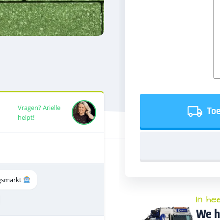
Toe
Vragen? Arielle
helpt!
ingsmarkt
In he
We h