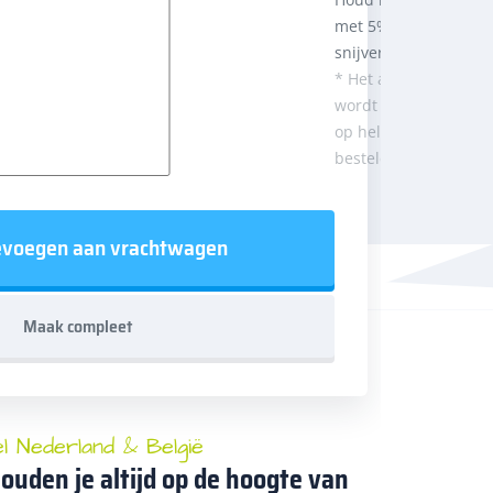
met 5%
snijverlies
* Het aantal m²
wordt afgerond
op hele
besteleenheden.
voegen aan vrachtwagen
Maak compleet
el Nederland & België
ouden je altijd op de hoogte van