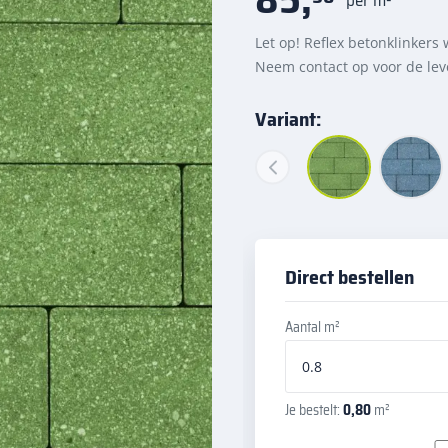
Let op! Reflex betonklinkers
Neem contact op voor de lev
Variant:
Direct bestellen
Aantal m²
Je bestelt:
0,80
m²