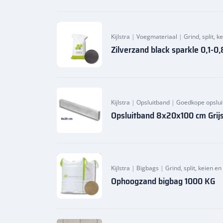
Kijlstra
|
Voegmateriaal
|
Grind, split, 
Zilverzand black sparkle 0,1-
Kijlstra
|
Opsluitband
|
Goedkope opslu
Opsluitband 8x20x100 cm Grij
Kijlstra
|
Bigbags
|
Grind, split, keien e
Ophoogzand bigbag 1000 KG