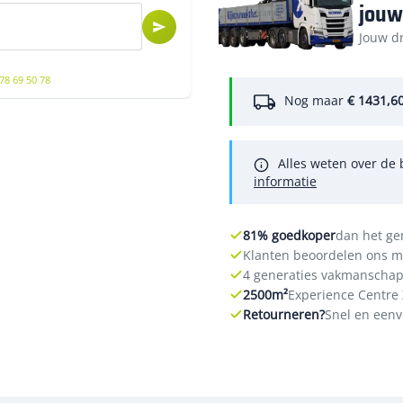
jouw
Jouw dr
78 69 50 78
Nog maar
€ 1431,6
Alles weten over de 
informatie
81% goedkoper
dan het g
Klanten beoordelen ons m
4 generaties vakmanschap
2500m²
Experience Centre 
Retourneren?
Snel en eenv