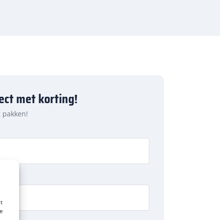
ject met korting!
g pakken!
t
te