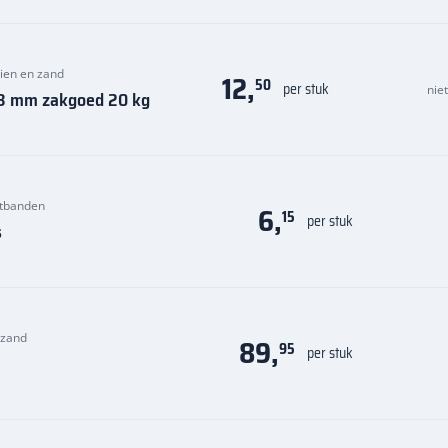
keien en zand
12,
50
per stuk
nie
0,8 mm zakgoed 20 kg
itbanden
6,
15
per stuk
s
n zand
89,
95
per stuk