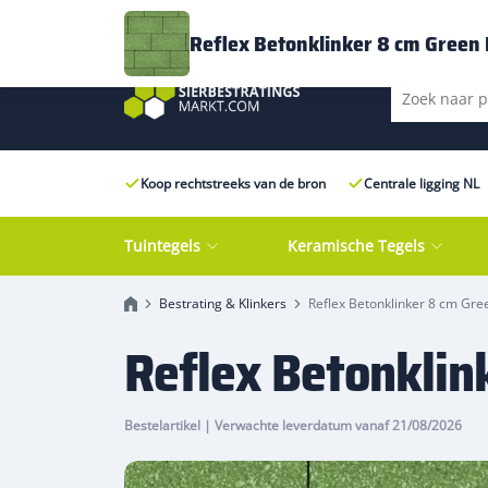
Bezorging
FAQ
Kenniscentrum
Inspiratie
Over ons
Experienc
Reflex Betonklinker 8 cm Gree
Koop rechtstreeks van de bron
Centrale ligging NL
Tuintegels
Keramische Tegels
Bestrating & Klinkers
Reflex Betonklinker 8 cm G
Reflex Betonkli
Bestelartikel | Verwachte leverdatum vanaf 21/08/2026