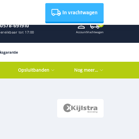
Nieuws
In vrachtwagen
0578-691910
0
ereikbaar tot 17:00
Account
Vrachtwagen
eksgarantie
Opsluitbanden
Nog meer…