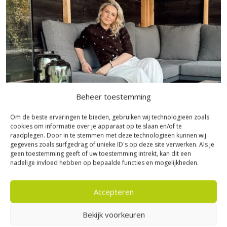
Beheer toestemming
Om de beste ervaringen te bieden, gebruiken wij technologieën zoals
cookies om informatie over je apparaat op te slaan en/of te
raadplegen. Door in te stemmen met deze technologieën kunnen wij
gegevens zoals surfgedrag of unieke ID's op deze site verwerken. Als je
Bezoek Experience Centre XXL
geen toestemming geeft of uw toestemming intrekt, kan dit een
nadelige invloed hebben op bepaalde functies en mogelijkheden.
Heerde!
Accepteren
Bijna het gehele Kijlstra assortiment vind je in het
prachtige Heerde.
Bekijk voorkeuren
★ 2.500m² Experience Centre XXL in Heerde!