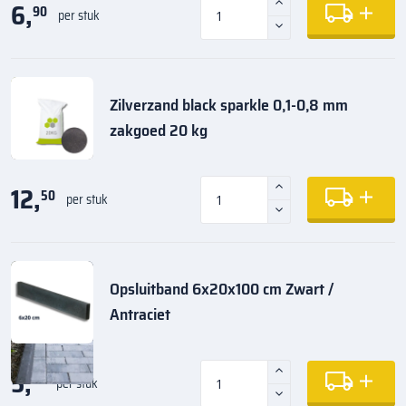
6,
90
per stuk
Zilverzand black sparkle 0,1-0,8 mm
zakgoed 20 kg
12,
50
per stuk
Opsluitband 6x20x100 cm Zwart /
Antraciet
5,
35
per stuk