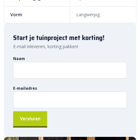
prijzen vind je altijd de juiste oplossing. Ontdek de hoogwaardige
kwaliteit, voordelige prijs en snelle levering van
Vorm
Langwerpig
Sierbestratingsmarkt.com.
Start je tuinproject met korting!
E-mail inleveren, korting pakken!
Naam
E-mailadres