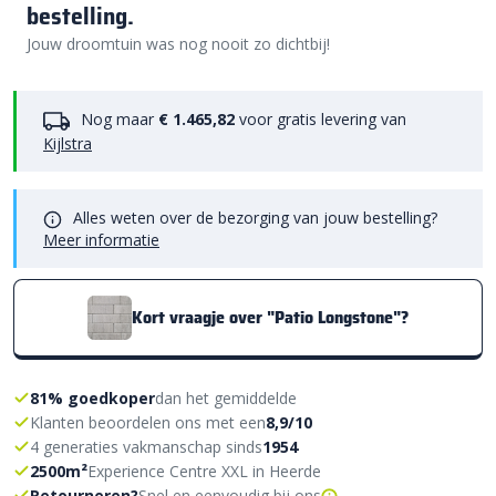
bestelling.
Jouw droomtuin was nog nooit zo dichtbij!
Nog maar
€ 1.465,82
voor gratis levering van
Kijlstra
Alles weten over de bezorging van jouw bestelling?
Meer informatie
Kort vraagje over "Patio Longstone"?
81% goedkoper
dan het gemiddelde
Klanten beoordelen ons met een
8,9/10
4 generaties vakmanschap sinds
1954
2500m²
Experience Centre XXL in Heerde
Retourneren?
Snel en eenvoudig bij ons