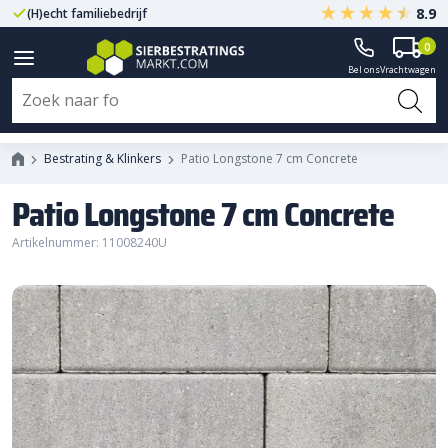
8.9
(H)echt familiebedrijf
Gegarandeerd A-kwaliteit
0
Bel ons
Vrachtwagen
Patio Longstone 7 cm Concrete
Bestrating & Klinkers
Patio Longstone 7 cm Concrete
Patio Longstone 7 cm Concrete
Artikelnummer: 11008240U