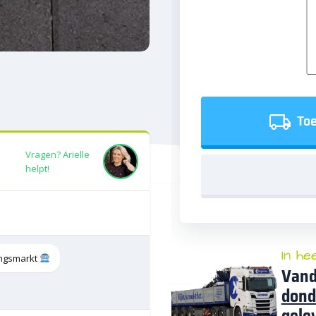
Toe
Vragen? Arielle
helpt!
In he
tingsmarkt
Vand
dond