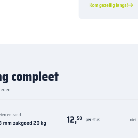
elle levering
Kom gezellig langs!
ubbelklinkers
eenvoudig online.
d je altijd de juiste oplossing
, voordelige prijs en snelle
ng compleet
heden
keien en zand
12,
50
per stuk
niet
0,8 mm zakgoed 20 kg