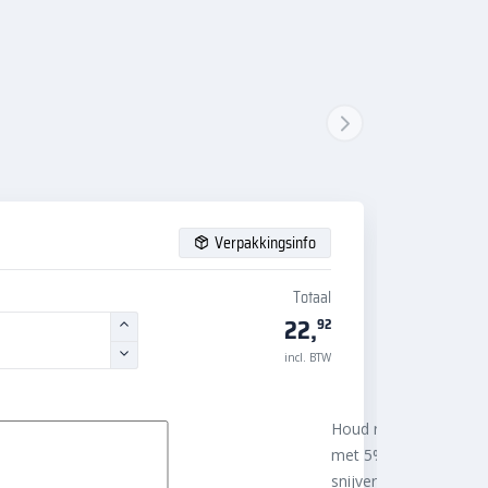
Verpakkingsinfo
Totaal
22,
92
incl. BTW
Houd rekening
met 5%
snijverlies