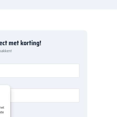
ject met korting!
 pakken!
met
ite