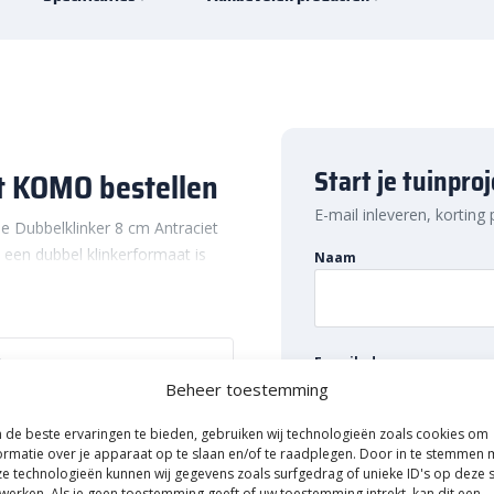
Start je tuinpro
et KOMO bestellen
E-mail inleveren, korting
de Dubbelklinker 8 cm Antraciet
een dubbel klinkerformaat is
Naam
 een dikte van 8 cm zijn de
iet alleen perfect voor de
vige oprit. Het 21×21 cm
ng. Daarom zijn deze stenen
E-mailadres
Uitsluitend A-Kwaliteit!
r voegen hebt dan bij het
Beheer toestemming
de beste ervaringen te bieden, gebruiken wij technologieën zoals cookies om
ormatie over je apparaat op te slaan en/of te raadplegen. Door in te stemmen 
e technologieën kunnen wij gegevens zoals surfgedrag of unieke ID's op deze s
werken. Als je geen toestemming geeft of uw toestemming intrekt, kan dit een