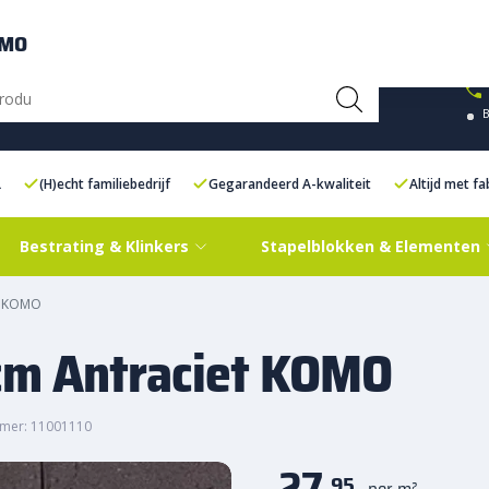
ce Centre XXL
Contact
OMO
L
(H)echt familiebedrijf
Gegarandeerd A-kwaliteit
Altijd met f
Bestrating & Klinkers
Stapelblokken & Elementen
et KOMO
 cm Antraciet KOMO
mer: 11001110
27,
95
per m²