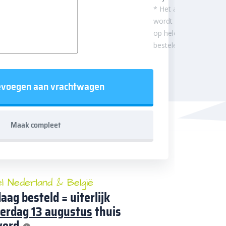
* Het aantal m²
wordt afgerond
op hele
besteleenheden.
voegen aan vrachtwagen
Maak compleet
el Nederland & België
aag besteld = uiterlijk
erdag 13 augustus
thuis