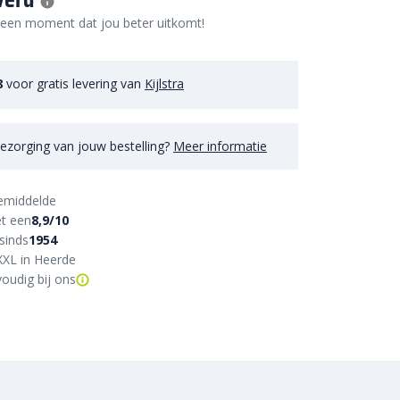
verd
 een moment dat jou beter uitkomt!
8
voor gratis levering van
Kijlstra
ezorging van jouw bestelling?
Meer informatie
emiddelde
t een
8,9/10
sinds
1954
XXL in Heerde
oudig bij ons