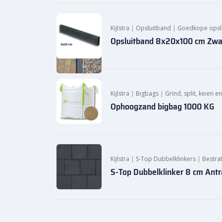
Kijlstra
|
Opsluitband
|
Goedkope opsl
Opsluitband 8x20x100 cm Zwar
Kijlstra
|
Bigbags
|
Grind, split, keien e
Ophoogzand bigbag 1000 KG
Kijlstra
|
S-Top Dubbelklinkers
|
Bestrat
S-Top Dubbelklinker 8 cm Ant