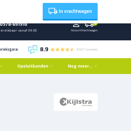
Nieuws
In vrachtwagen
0578-691910
0
Bereikbaar vanaf 09:00
Account
Vrachtwagen
8.9
abrieksgarantie
4.927 reviews
Opsluitbanden
Nog meer…