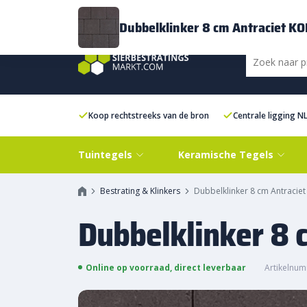
Bezorging
FAQ
Kenniscentrum
Inspiratie
Over ons
Experien
Dubbelklinker 8 cm Antraciet K
Koop rechtstreeks van de bron
Centrale ligging N
Tuintegels
Keramische Tegels
Bestrating & Klinkers
Dubbelklinker 8 cm Antraci
Dubbelklinker 8
Online op voorraad, direct leverbaar
Artikelnum