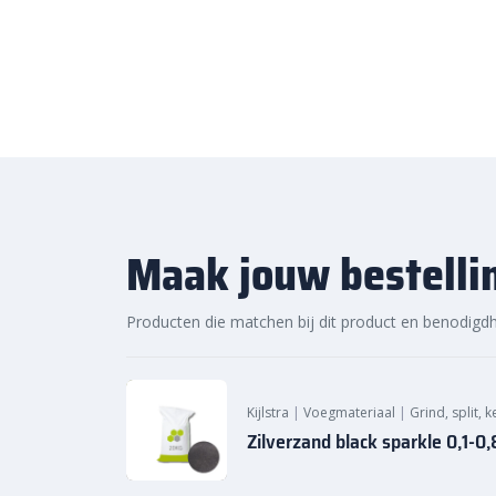
Sierbestratingsmarkt.com: sn
voor de beste prijs
Bij Sierbestratingsmarkt.com bestel je 8 cm dikke
d
Dankzij ons brede assortiment en scherpe prijzen vin
voor jouw project. Ontdek de hoogwaardige kwaliteit
levering bij Sierbestratingsmarkt.com.
Maak jouw bestelli
Producten die matchen bij dit product en benodigd
Kijlstra
|
Voegmateriaal
|
Grind, split, 
Zilverzand black sparkle 0,1-