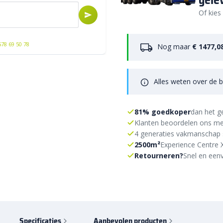
gele
Of kies
578 69 50 78
Nog maar
€ 1477,0
Alles weten over de b
81% goedkoper
dan het g
Klanten beoordelen ons me
4 generaties vakmanschap 
2500m²
Experience Centre 
Retourneren?
Snel en eenv
Specificaties
Aanbevolen producten