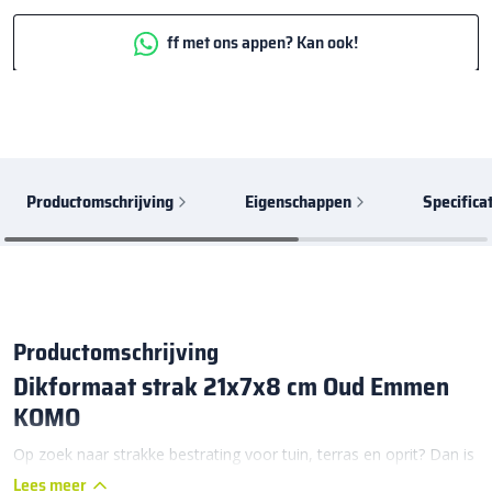
ff met ons appen? Kan ook!
Productomschrijving
Eigenschappen
Specifica
Productomschrijving
Dikformaat strak 21x7x8 cm Oud Emmen
KOMO
Op zoek naar strakke bestrating voor tuin, terras en oprit? Dan is
de Dikformaat strak 21x7x8 cm Oud Emmen KOMO de ideale
Lees meer