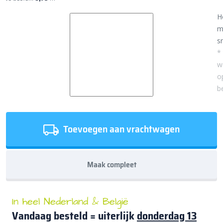
H
m
sn
*
w
o
b
Toevoegen aan vrachtwagen
Maak compleet
In heel Nederland & België
Vandaag besteld = uiterlijk
donderdag 13