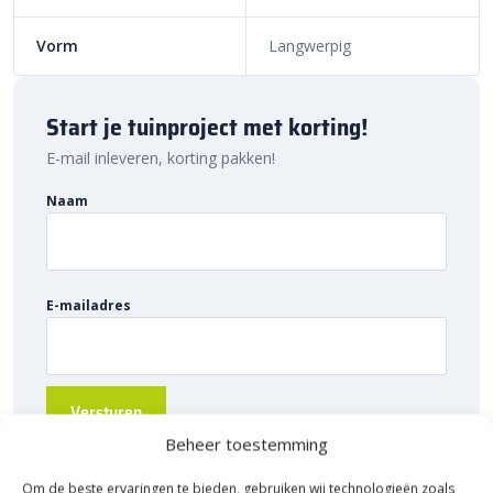
Bij Sierbestratingsmarkt.com bestel je de Dikformaat strak
21x7x8 cm Oud Emmen KOMO eenvoudig online. Dankzij ons
Vorm
Langwerpig
brede assortiment en scherpe prijzen vind je altijd de juiste
oplossing voor jouw project. Ontdek de hoogwaardige kwaliteit,
voordelige prijs en snelle levering van Sierbestratingsmarkt.com.
Start je tuinproject met korting!
E-mail inleveren, korting pakken!
Naam
E-mailadres
Beheer toestemming
Om de beste ervaringen te bieden, gebruiken wij technologieën zoals