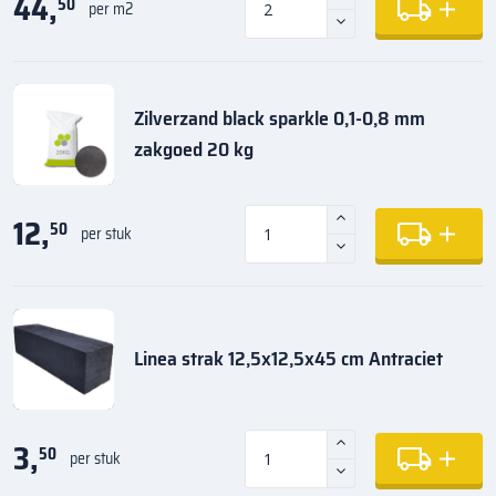
44,
50
per m2
Zilverzand black sparkle 0,1-0,8 mm
zakgoed 20 kg
12,
50
per stuk
Linea strak 12,5x12,5x45 cm Antraciet
3,
50
per stuk