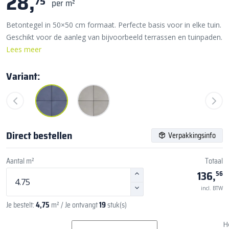
28,
75
per m²
Betontegel in 50×50 cm formaat. Perfecte basis voor in elke tuin.
Geschikt voor de aanleg van bijvoorbeeld terrassen en tuinpaden.
Lees meer
Variant:
Direct bestellen
Verpakkingsinfo
Aantal m²
Totaal
136,
56
incl. BTW
Je bestelt:
4,75
m²
/ Je ontvangt
19
stuk(s)
H