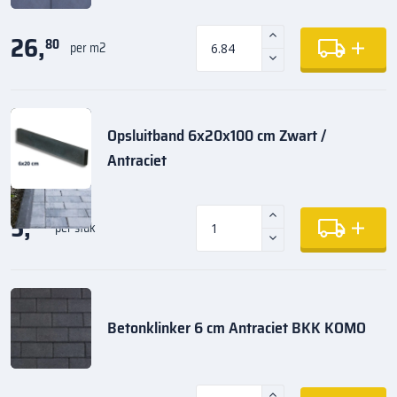
26,
80
per m2
Opsluitband 6x20x100 cm Zwart /
Antraciet
5,
35
per stuk
Betonklinker 6 cm Antraciet BKK KOMO