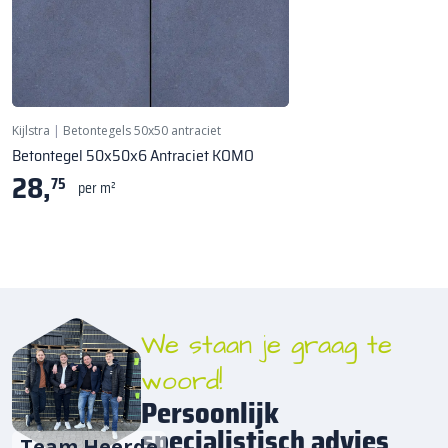
Kijlstra
|
Betontegels 50x50 antraciet
Betontegel 50x50x6 Antraciet KOMO
28,
75
per m²
We staan je graag te
woord!
Persoonlijk
specialistisch advies
Team Heerde