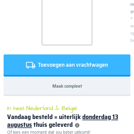
m
sn
*
w
o
b
Toevoegen aan vrachtwagen
Maak compleet
In heel Nederland & België
Vandaag besteld = uiterlijk
donderdag 13
augustus
thuis geleverd
Of kies een moment dat jou beter uitkomt!