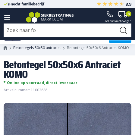
8.9
(H)echt familiebedrijf
Gegarandeerd A-kwaliteit
0
Bel ons
Vrachtwagen
Betontegel 50x50x6 Antraciet
KOMO
Betontegels 50x50 antraciet
Betontegel 50x50x6 Antraciet KOMO
Betontegel 50x50x6 Antraciet
KOMO
Online op voorraad, direct leverbaar
Artikelnummer: 11002685