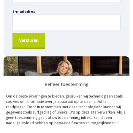
voor de beste prijs
E-mailadres
Bij Sierbestratingsmarkt.com bestel je de
Beste Koop
buitentegels 60×60
eenvoudig online. Dankzij ons brede
assortiment en scherpe prijzen vind je altijd de juiste oplossing
voor jouw project. Ontdek de hoogwaardige kwaliteit, voordelige
prijs en snelle levering bij Sierbestratingsmarkt.com.
Beheer toestemming
Om de beste ervaringen te bieden, gebruiken wij technologieën zoals
cookies om informatie over je apparaat op te slaan en/of te
raadplegen. Door in te stemmen met deze technologieën kunnen wij
gegevens zoals surfgedrag of unieke ID's op deze site verwerken. Als je
geen toestemming geeft of uw toestemming intrekt, kan dit een
nadelige invloed hebben op bepaalde functies en mogelijkheden.