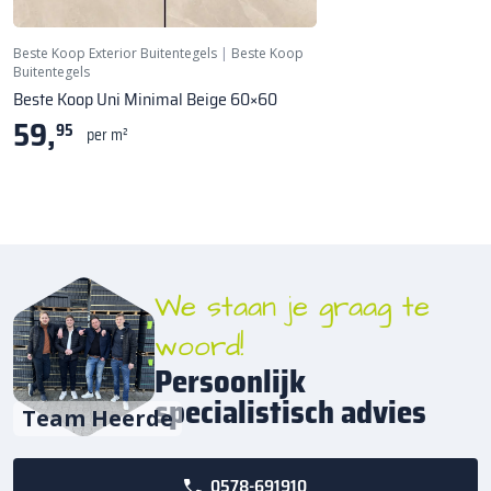
Beste Koop Exterior Buitentegels
|
Beste Koop
Buitentegels
Beste Koop Uni Minimal Beige 60×60
59,
95
per m²
We staan je graag te
woord!
Persoonlijk
specialistisch advies
Team Heerde
0578-691910