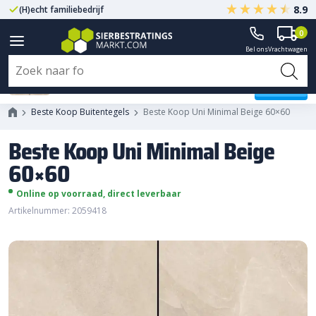
8.9
(H)echt familiebedrijf
Gegarandeerd A-kwaliteit
0
Bel ons
Vrachtwagen
Beste Koop Uni Minimal Beige
60×60
Beste Koop Buitentegels
Beste Koop Uni Minimal Beige 60×60
Beste Koop Uni Minimal Beige
60×60
Online op voorraad, direct leverbaar
Artikelnummer: 2059418