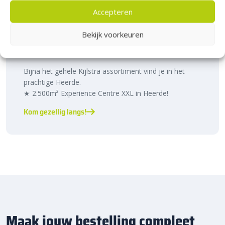
Accepteren
Bezoek Experience Centre XXL
Bekijk voorkeuren
Heerde!
Bijna het gehele Kijlstra assortiment vind je in het
prachtige Heerde.
★ 2.500m² Experience Centre XXL in Heerde!
Kom gezellig langs!
Maak jouw bestelling compleet