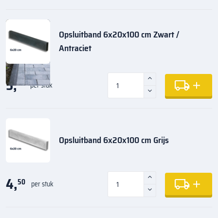
Opsluitband 6x20x100 cm Zwart /
Antraciet
5,
35
per stuk
Opsluitband 6x20x100 cm Grijs
4,
50
per stuk