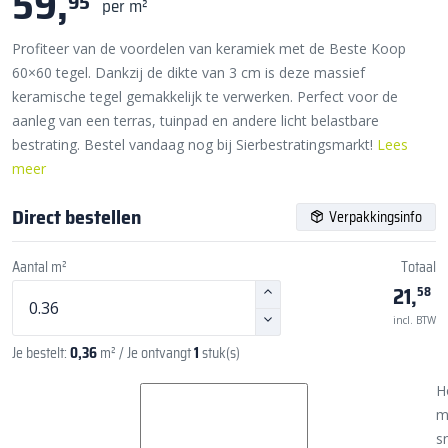
59,
95
per m²
Profiteer van de voordelen van keramiek met de Beste Koop
60×60 tegel. Dankzij de dikte van 3 cm is deze massief
keramische tegel gemakkelijk te verwerken. Perfect voor de
aanleg van een terras, tuinpad en andere licht belastbare
bestrating. Bestel vandaag nog bij Sierbestratingsmarkt!
Lees
meer
Direct bestellen
Verpakkingsinfo
Aantal m²
Totaal
21,
58
incl. BTW
Je bestelt:
0,36
m²
/ Je ontvangt
1
stuk(s)
H
m
sn